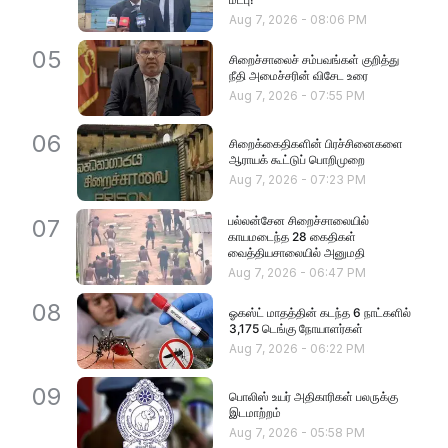
Aug 7, 2026
-
08:06 PM
05
சிறைச்சாலைச் சம்பவங்கள் குறித்து
நீதி அமைச்சரின் விசேட உரை
Aug 7, 2026
-
07:55 PM
06
சிறைக்கைதிகளின் பிரச்சினைகளை
ஆராயக் கூட்டுப் பொறிமுறை
Aug 7, 2026
-
07:23 PM
பல்லன்சேன சிறைச்சாலையில்
07
காயமடைந்த 28 கைதிகள்
வைத்தியசாலையில் அனுமதி
Aug 7, 2026
-
06:47 PM
08
ஓகஸ்ட் மாதத்தின் கடந்த 6 நாட்களில்
3,175 டெங்கு நோயாளர்கள்
Aug 7, 2026
-
06:22 PM
09
பொலிஸ் உயர் அதிகாரிகள் பலருக்கு
இடமாற்றம்
Aug 7, 2026
-
05:58 PM