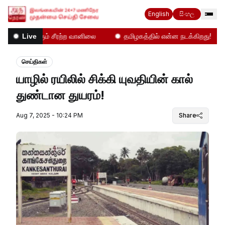
English
සිංහල
ட்டை உலுக்கும் சீரற்ற வானிலை
தமிழகத்தில் என்ன நடக்கிறது!
Live
செய்திகள்
யாழில் ரயிலில் சிக்கி யுவதியின் கால்
துண்டான துயரம்!
Aug 7, 2025 - 10:24 PM
Share