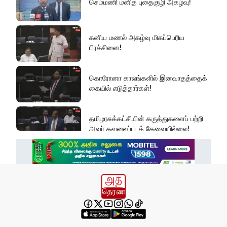
செம்மணி மனித புதைகுழி அகழ்வு!
கனிய மணல் அகழ்வு மிகப்பெரிய
பிரச்சினை!
கொரோனா காலங்களில் இனவாதத்தைக்
கையில் எடுத்தார்கள்!
தமிழரசுக்கட்சியின் கருத்துகளைப் பற்றி
அவர் கவலைப்படத் தேவையில்லை!
இது அதனுடன் சம்பந்தப்பட்ட கேள்விதான்
ஐயா!
பல மாணவர்களின் எதிர்காலம்
நாசமாகிறது!