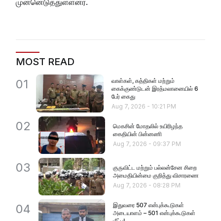
முன்னெடுத்துள்ளனர்.
MOST READ
வாள்கள், கத்திகள் மற்றும்
01
கைக்குண்டுடன் இரத்மலானையில் 6
பேர் கைது
Aug 7, 2026
-
10:21 PM
02
மெகசின் மோதலில் உயிரிழந்த
கைதியின் பின்னணி
Aug 7, 2026
-
09:37 PM
03
குருவிட்ட மற்றும் பல்லன்சேன சிறை
அமைதியின்மை குறித்து விசாரணை
Aug 7, 2026
-
08:28 PM
இதுவரை 507 என்புக்கூடுகள்
04
அடையாளம் – 501 என்புக்கூடுகள்
மீட்பு!