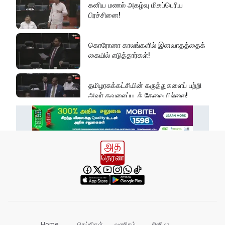
கனிய மணல் அகழ்வு மிகப்பெரிய
பிரச்சினை!
கொரோனா காலங்களில் இனவாதத்தைக்
கையில் எடுத்தார்கள்!
தமிழரசுக்கட்சியின் கருத்துகளைப் பற்றி
அவர் கவலைப்படத் தேவையில்லை!
இது அதனுடன் சம்பந்தப்பட்ட கேள்விதான்
ஐயா!
பல மாணவர்களின் எதிர்காலம்
நாசமாகிறது!
கல்விச்சூழலில் இது ஒரு நவீன
தீண்டாமையாகும்!
Home
செய்திகள்
வணிகம்
சினிமா