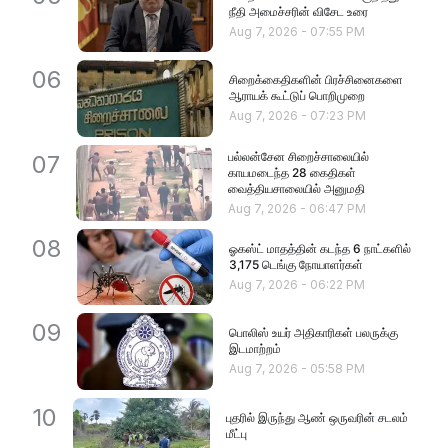
நீதி அமைச்சரின் விசேட உரை
Aug 7, 2026
-
07:55 PM
06
சிறைக்கைதிகளின் பிரச்சினைகளை
ஆராயக் கூட்டுப் பொறிமுறை
Aug 7, 2026
-
07:23 PM
பல்லன்சேன சிறைச்சாலையில்
07
காயமடைந்த 28 கைதிகள்
வைத்தியசாலையில் அனுமதி
Aug 7, 2026
-
06:47 PM
08
ஓகஸ்ட் மாதத்தின் கடந்த 6 நாட்களில்
3,175 டெங்கு நோயாளர்கள்
Aug 7, 2026
-
06:22 PM
09
பொலிஸ் உயர் அதிகாரிகள் பலருக்கு
இடமாற்றம்
Aug 7, 2026
-
05:58 PM
10
புதரில் இருந்து ஆண் ஒருவரின் சடலம்
மீட்பு