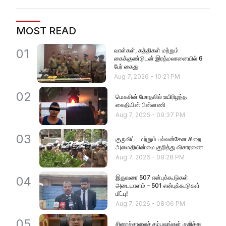
MOST READ
வாள்கள், கத்திகள் மற்றும்
01
கைக்குண்டுடன் இரத்மலானையில் 6
பேர் கைது
Aug 7, 2026
-
10:21 PM
02
மெகசின் மோதலில் உயிரிழந்த
கைதியின் பின்னணி
Aug 7, 2026
-
09:37 PM
03
குருவிட்ட மற்றும் பல்லன்சேன சிறை
அமைதியின்மை குறித்து விசாரணை
Aug 7, 2026
-
08:28 PM
இதுவரை 507 என்புக்கூடுகள்
04
அடையாளம் – 501 என்புக்கூடுகள்
மீட்பு!
Aug 7, 2026
-
08:06 PM
05
சிறைச்சாலைச் சம்பவங்கள் குறித்து