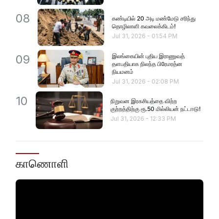
08
கண்டியில் 20 அடி மண்மேடு சரிந்து
தொழிலாளி கவலைக்கிடம்!
Jul 31, 2026
-
01:54 PM
இலங்கையின் புதிய இராணுவத்
09
தளபதியாக நிலந்த பிரேமரத்ன
நியமனம்
Jul 31, 2026
-
02:08 PM
10
நிறுவன இரகசியத்தை விற்ற
குற்றத்திற்கு ரூ.50 மில்லியன் நட்டஈடு!
Jul 31, 2026
-
12:33 PM
காணொளி