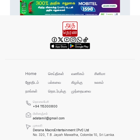
எல் நினோவை எதிர்கொள்ளத் தயாராக
வேண்டும்!
வனஜீவராசிகள் அதிகாரிகளால் மீட்பு!
செம்மணியின் ஆதாரங்களைப் பாதுகாக்க
வேண்டும்!
Home
செய்திகள்
வணிகம்
சினிமா
ஜோதிடம்
பல்சுவை
கிழக்கு
உலகம்
நாங்கள்
தொடர்புக்கு
முந்தையவை
ரவிகரன் கோரிக்கை!
தொலைபேசி
+94 115300800
மின்னஞ்சல்
adatamil@gmail.com
அரசின் நடவடிக்கை தான் என்ன?
முகவரி
Derana MacroEntertainment (Pvt) Ltd
No. 320, T.B. Jayah Mawatha, Colombo 10, Sri Lanka.