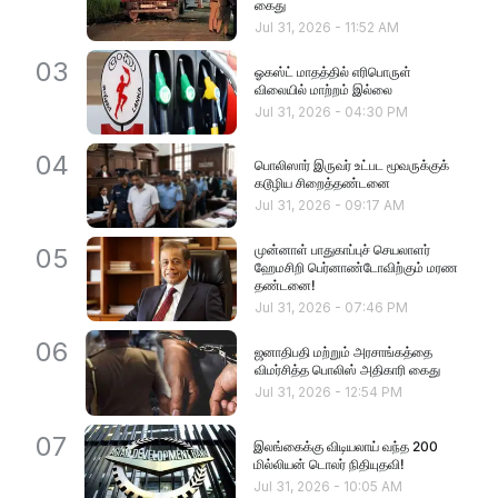
கைது
Jul 31, 2026
-
11:52 AM
03
ஓகஸ்ட் மாதத்தில் எரிபொருள்
விலையில் மாற்றம் இல்லை
Jul 31, 2026
-
04:30 PM
04
பொலிஸார் இருவர் உட்பட மூவருக்குக்
கடூழிய சிறைத்தண்டனை
Jul 31, 2026
-
09:17 AM
முன்னாள் பாதுகாப்புச் செயலாளர்
05
ஹேமசிறி பெர்னாண்டோவிற்கும் மரண
தண்டனை!
Jul 31, 2026
-
07:46 PM
06
ஜனாதிபதி மற்றும் அரசாங்கத்தை
விமர்சித்த பொலிஸ் அதிகாரி கைது
Jul 31, 2026
-
12:54 PM
07
இலங்கைக்கு விடியலாய் வந்த 200
மில்லியன் டொலர் நிதியுதவி!
Jul 31, 2026
-
10:05 AM