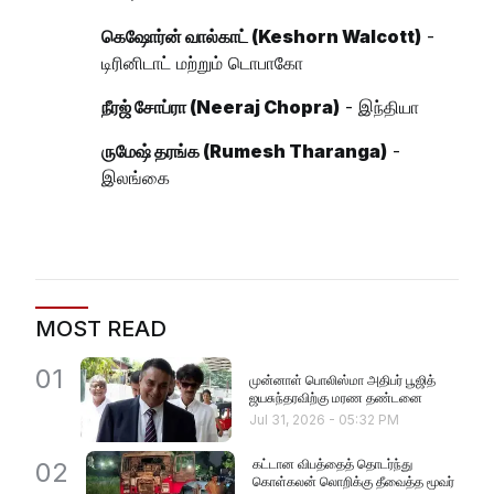
கெஷோர்ன் வால்காட் (Keshorn Walcott)
-
டிரினிடாட் மற்றும் டொபாகோ
நீரஜ் சோப்ரா (Neeraj Chopra)
- இந்தியா
ருமேஷ் தரங்க (Rumesh Tharanga)
-
இலங்கை
MOST READ
01
முன்னாள் பொலிஸ்மா அதிபர் பூஜித்
ஜயசுந்தரவிற்கு மரண தண்டனை
Jul 31, 2026
-
05:32 PM
கட்டான விபத்தைத் தொடர்ந்து
02
கொள்கலன் லொறிக்கு தீவைத்த மூவர்