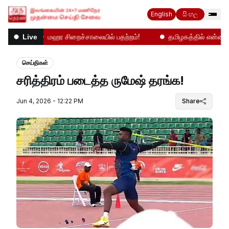
English
සිංහල
னிலை
மஹர சிறைச்சாலையில் பதற்றம்!
தமிழகத்தில் என்ன நடக்
Live
செய்திகள்
சரித்திரம் படைத்த ருமேஷ் தரங்க!
Jun 4, 2026 - 12:22 PM
Share