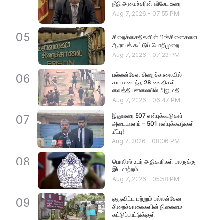
நீதி அமைச்சரின் விசேட உரை
Aug 7, 2026
-
07:55 PM
05
சிறைக்கைதிகளின் பிரச்சினைகளை
ஆராயக் கூட்டுப் பொறிமுறை
Aug 7, 2026
-
07:23 PM
பல்லன்சேன சிறைச்சாலையில்
06
காயமடைந்த 28 கைதிகள்
வைத்தியசாலையில் அனுமதி
Aug 7, 2026
-
06:47 PM
இதுவரை 507 என்புக்கூடுகள்
07
அடையாளம் – 501 என்புக்கூடுகள்
மீட்பு!
Aug 7, 2026
-
08:06 PM
08
பொலிஸ் உயர் அதிகாரிகள் பலருக்கு
இடமாற்றம்
Aug 7, 2026
-
05:58 PM
குருவிட்ட மற்றும் பல்லன்சேன
09
சிறைச்சாலைகளின் நிலைமை
கட்டுப்பாட்டுக்குள்