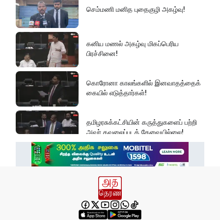
செம்மணி மனித புதைகுழி அகழ்வு!
கனிய மணல் அகழ்வு மிகப்பெரிய
பிரச்சினை!
கொரோனா காலங்களில் இனவாதத்தைக்
கையில் எடுத்தார்கள்!
தமிழரசுக்கட்சியின் கருத்துகளைப் பற்றி
அவர் கவலைப்படத் தேவையில்லை!
இது அதனுடன் சம்பந்தப்பட்ட கேள்விதான்
ஐயா!
பல மாணவர்களின் எதிர்காலம்
நாசமாகிறது!