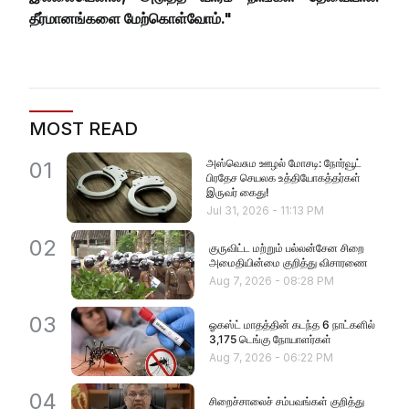
தீர்மானங்களை மேற்கொள்வோம்."
MOST READ
அஸ்வெசும ஊழல் மோசடி: நோர்வூட்
01
பிரதேச செயலக உத்தியோகத்தர்கள்
இருவர் கைது!
Jul 31, 2026
-
11:13 PM
02
குருவிட்ட மற்றும் பல்லன்சேன சிறை
அமைதியின்மை குறித்து விசாரணை
Aug 7, 2026
-
08:28 PM
03
ஓகஸ்ட் மாதத்தின் கடந்த 6 நாட்களில்
3,175 டெங்கு நோயாளர்கள்
Aug 7, 2026
-
06:22 PM
04
சிறைச்சாலைச் சம்பவங்கள் குறித்து