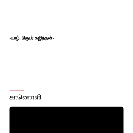
-
யாழ். நிருபர் கஜிந்தன்
-
காணொளி