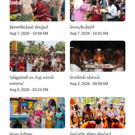
வேண்டும்!
இலங்கை கடலில் தத்தளித்த இந்திய
நினைவேந்தல் நிகழ்வு!
கொடியேற்றம்!
மீனவர்கள் பாதுகாப்பாக மீட்பு!
Aug 7, 2026
-
10:08 AM
Aug 7, 2026
-
10:01 AM
ஸ்டோனிகிளிப் தோட்டத்தில் கம்பிப்
பொறியில் சிக்கிய சிறுத்தை
'நல்லூரான் வடக்கு வாசல்
பொங்கல் உற்சவம்
வளைவு'
Aug 3, 2026
-
09:56 AM
Aug 6, 2026
-
03:24 PM
கொடிச்சீலை
தெய்வீக கிராம நிகழ்வு!