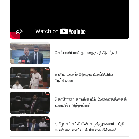
செம்மணி மனித புதைகுழி அகழ்வு!
கனிய மணல் அகழ்வு மிகப்பெரிய
பிரச்சினை!
கொரோனா காலங்களில் இனவாதத்தைக்
கையில் எடுத்தார்கள்!
தமிழரசுக்கட்சியின் கருத்துகளைப் பற்றி
அவர் கவலைப்படத் தேவையில்லை!