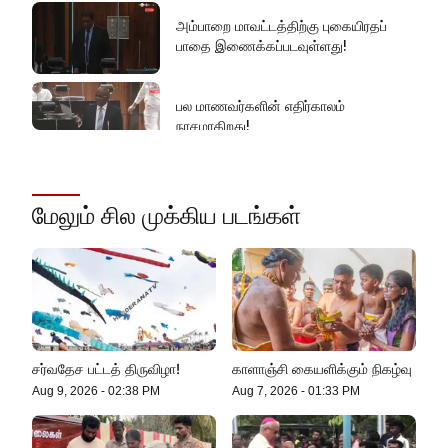
செம்மறி என்று கூறுவது பிழை!
அம்பாறை மாவட்டத்திற்கு புகையிரதப்
பாதை இணைக்கப்படவுள்ளது!
பல மாணவர்களின் எதிர்காலம்
நாசமாகிறது!
கல்விச்சூழலில் இது ஒரு நவீன
தீண்டாமையாகும்!
மேலும் சில முக்கிய படங்கள்
தமிழர் பகுதிகளில் ஏன் இவ்வாறு
நடக்கிறது?
செம்மறி என்று கூறுவது பிழை!
சர்வதேச பட்டத் திருவிழா!
காளாஞ்சி கையளிக்கும் நிகழ்வு
Aug 9, 2026
-
02:38 PM
Aug 7, 2026
-
01:33 PM
எல் நினோவை எதிர்கொள்ளத் தயாராக