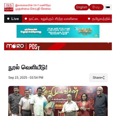
English
සිංහල
கள்!
நாட்டை உலுக்கும் சீரற்ற வானிலை
தமிழகத்தில் என்ன ந
Live
நூல் வெளியீடு!
Sep 15, 2025 - 03:54 PM
Share