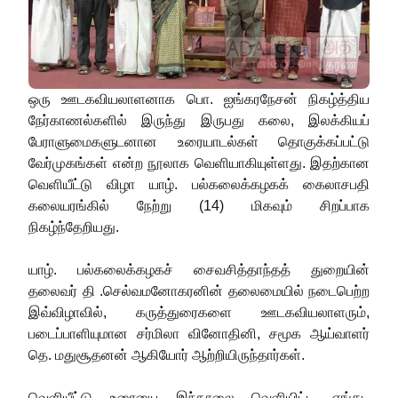
ஒரு ஊடகவியலாளனாக பொ. ஐங்கரநேசன் நிகழ்த்திய
நேர்காணல்களில் இருந்து இருபது கலை, இலக்கியப்
பேராளுமைகளுடனான உரையாடல்கள் தொகுக்கப்பட்டு
வேர்முகங்கள் என்ற நூலாக வெளியாகியுள்ளது. இதற்கான
வெளியீட்டு விழா யாழ். பல்கலைக்கழகக் கைலாசபதி
கலையரங்கில் நேற்று (14) மிகவும் சிறப்பாக
நிகழ்ந்தேறியது.
யாழ். பல்கலைக்கழகச் சைவசித்தாந்தத் துறையின்
தலைவர் தி .செல்வமனோகரனின் தலைமையில் நடைபெற்ற
இவ்விழாவில், கருத்துரைகளை ஊடகவியலாளரும்,
படைப்பாளியுமான சர்மிலா வினோதினி, சமூக ஆய்வாளர்
தெ. மதுசூதனன் ஆகியோர் ஆற்றியிருந்தார்கள்.
வெளியீட்டு உரையை இந்நூலை வெளியிட்ட எங்கட