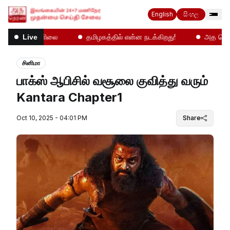
English
සිංහල
ம் சீரற்ற வானிலை
தமிழகத்தில் என்ன நடக்கிறது!
அத தெரண 
Live
சினிமா
பாக்ஸ் ஆபிசில் வசூலை குவித்து வரும்
Kantara Chapter1
Oct 10, 2025 - 04:01 PM
Share