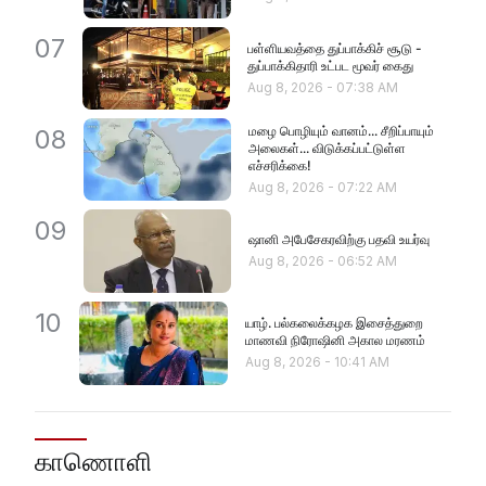
07
பள்ளியவத்தை துப்பாக்கிச் சூடு -
துப்பாக்கிதாரி உட்பட மூவர் கைது
Aug 8, 2026
-
07:38 AM
மழை பொழியும் வானம்... சீறிப்பாயும்
08
அலைகள்... விடுக்கப்பட்டுள்ள
எச்சரிக்கை!
Aug 8, 2026
-
07:22 AM
09
ஷானி அபேசேகரவிற்கு பதவி உயர்வு
Aug 8, 2026
-
06:52 AM
10
யாழ். பல்கலைக்கழக இசைத்துறை
மாணவி நிரோஷினி அகால மரணம்
Aug 8, 2026
-
10:41 AM
காணொளி