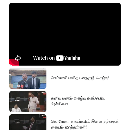
செம்மணி மனித புதைகுழி அகழ்வு!
கனிய மணல் அகழ்வு மிகப்பெரிய
பிரச்சினை!
கொரோனா காலங்களில் இனவாதத்தைக்
கையில் எடுத்தார்கள்!