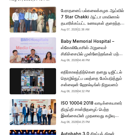
ஆண்டில் தனது செயற்பாடுகளை
பேராதனைப் பல்கலைக்கழக ஆய்வில்
7 Star Chakki ஆட்டா மாவினால்
தயாரிக்கப்பட்ட உணவுகள் குறைந்த
கிளைசெமிக் குறியீட்டைக் (GI)
Aug 07, 2026
11:38 AM
கொண்டவை என உறுதிப்படுத்தப்பட்டு
Baby Memorial Hospital –
ஸ்கோலியோசிஸ் அறுவைச்
சிகிச்சையில் முன்னேற்றங்கள் மற்றும்
இலங்கை நோயாளிகளுக்கான உதவி
Aug 06, 2026
04:46 PM
எதிர்காலத்திற்கென தனது டிஜிட்டல்
தொழில்நுட்ப பலத்தை மேம்படுத்தும்
சன்ஷைன் ஹோல்டிங்ஸ் நிறுவனம்
Aug 06, 2026
04:32 PM
ISO 10004:2018 வாடிக்கையாளர்
திருப்தி சான்றிதழைப் பெற்ற
இலங்கையின் முதலாவது கழிவு
முகாமைத்துவ நிறுவனமாக INSEE
Aug 06, 2026
04:25 PM
Ecocycle
Autobahn 3.0 சிறப்புத் திறன்