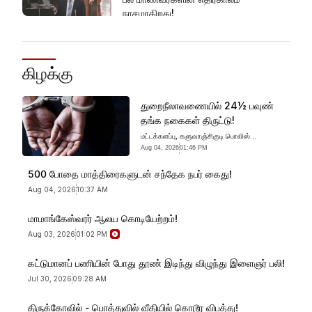
நாசமாகிறது!
கல்விச்சூழலில் இது ஒரு நவீன
கிழக்கு
தீண்டாமையாகும்!
துறைநீலாவணையில் 24½ பவுண்
தமிழர் பகுதிகளில் ஏன் இவ்வாறு
தங்க நகைகள் திருட்டு!
நடக்கிறது?
மட்டக்களப்பு, களுவாஞ்சிகுடி பொலிஸ்
பிரிவுக்குட்பட்ட துறைநீலாவணை கிராமத்தில் உள்ள
Aug 04, 2026
01:46 PM
வீடொன்றிலிருந்து தாலிக்கொடி, கைவளையல்கள்,
தோடுகள், கைச்சங்கிலி உள்ளிட்ட 24 அரை பவுண்
500 போதை மாத்திரைகளுடன் சந்தேக நபர் கைது!
தங்க நகைகள் திருடப்பட்ட சம்பவம் தொடர்பாகச்
செம்மறி என்று கூறுவது பிழை!
சந்தேகத்தின் பேரில் யுவதி ஒருவர் கைது
Aug 04, 2026
10:37 AM
செய்யப்பட்டுள்ளார்.
மாமாங்கேஸ்வரர் ஆலய கொடியேற்றம்!
எல் நினோவை எதிர்கொள்ளத் தயாராக
Aug 03, 2026
01:02 PM
வேண்டும்!
கட்டுமானப் பணியின் போது தூண் இடிந்து விழுந்து இளைஞர் பலி!
Jul 30, 2026
09:28 AM
இலங்கை கடலில் தத்தளித்த இந்திய
மீனவர்கள் பாதுகாப்பாக மீட்பு!
திருக்கோவில் - பொத்துவில் வீதியில் கொடூர விபத்து!