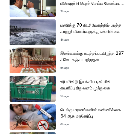
மீளெழுச்சி பெறச் செய்ய வேண்டிய
காலம் இதுவே
3h ago
மணிக்கு 70 கி.மீ வேகத்தில் பலத்த
காற்று! மீனவர்களுக்கு எச்சரிக்கை
4h ago
இலங்கைக்கு கடத்தப்படவிருந்த 297
கிலோ கஞ்சா பறிமுதல்
5h ago
உரிமமின்றி இயங்கிய டின் மீன்
தயாரிப்பு நிறுவனம் முற்றுகை
5h ago
டெங்கு மரணங்களின் எண்ணிக்கை
64 ஆக அதிகரிப்பு
6h ago