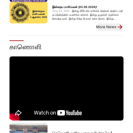
இன்றைய ராசிப்பலன் (03.08.2026)!
Aug 03, 2026
-
இன்று (03) மீன ராசியில் சந்திரன் உத்திரட்டாதி
நட்சத்திரத்தில் பயணிக்க உள்ளார். இன்று குருவின் ஆதிக்கம்
நிறைந்த நாள். இன்று சித்த யோகம் உள்ள தினம். இன்று
கடகத்தில் குரு - புதன் - சூரியன் ஆகிய கிரகங்கள்
More News
சேர்ந்துள்ளனர். சிம்மத்தில் சுக்ரன்
காணொளி
செம்மணி மனித புதைகுழி அகழ்வு!