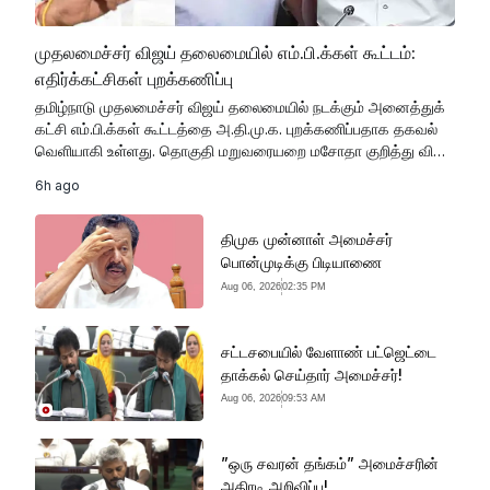
முதலமைச்சர் விஜய் தலைமையில் எம்.பி.க்கள் கூட்டம்:
எதிர்க்கட்சிகள் புறக்கணிப்பு
தமிழ்நாடு முதலமைச்சர் விஜய் தலைமையில் நடக்கும் அனைத்துக்
கட்சி எம்.பி.க்கள் கூட்டத்தை அ.தி.மு.க. புறக்கணிப்பதாக தகவல்
வெளியாகி உள்ளது. தொகுதி மறு​வரையறை மசோதா குறித்து விவா​
திப்​ப​தற்​கான அனைத்​துக் கட்​சிகளின் எம்​.பி.க்​கள்
6h ago
திமுக முன்னாள் அமைச்சர்
பொன்முடிக்கு பிடியாணை
Aug 06, 2026
02:35 PM
சட்டசபையில் வேளாண் பட்ஜெட்டை
தாக்கல் செய்தார் அமைச்சர்!
Aug 06, 2026
09:53 AM
”ஒரு சவரன் தங்கம்” அமைச்சரின்
அதிரடி அறிவிப்பு!