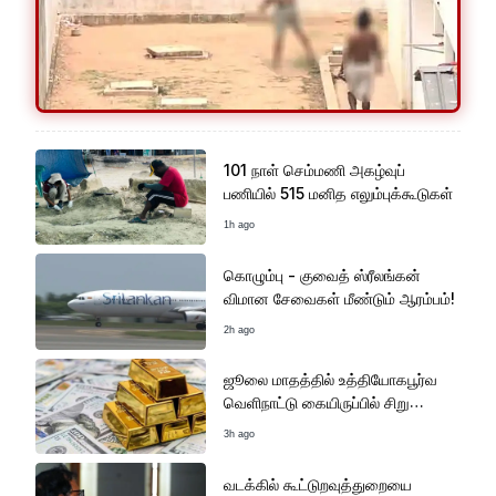
101 நாள் செம்மணி அகழ்வுப்
பணியில் 515 மனித எலும்புக்கூடுகள்
1h ago
கொழும்பு - குவைத் ஸ்ரீலங்கன்
விமான சேவைகள் மீண்டும் ஆரம்பம்!
2h ago
ஜூலை மாதத்தில் உத்தியோகபூர்வ
வெளிநாட்டு கையிருப்பில் சிறு
அதிகரிப்பு
3h ago
வடக்கில் கூட்டுறவுத்துறையை