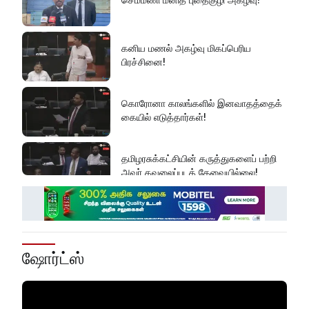
கனிய மணல் அகழ்வு மிகப்பெரிய
பிரச்சினை!
கொரோனா காலங்களில் இனவாதத்தைக்
கையில் எடுத்தார்கள்!
தமிழரசுக்கட்சியின் கருத்துகளைப் பற்றி
அவர் கவலைப்படத் தேவையில்லை!
இது அதனுடன் சம்பந்தப்பட்ட கேள்விதான்
ஐயா!
ஷோர்ட்ஸ்
பல மாணவர்களின் எதிர்காலம்
நாசமாகிறது!