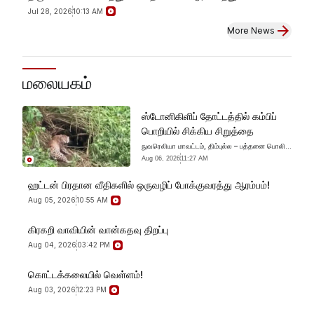
Jul 28, 2026
10:13 AM
More News
ஸ்டோனிகிளிப் தோட்டத்தில் கம்பிப்
பொறியில் சிக்கிய சிறுத்தை
மலையகம்
ஸ்டோனிகிளிப் தோட்டத்தில் கம்பிப்
பொறியில் சிக்கிய சிறுத்தை
நுவரெலியா மாவட்டம், திம்புல்ல – பத்தனை பொலிஸ்
பிரிவுக்குட்பட்ட கொட்டகலை, ஸ்டோனிகிளிப்
Aug 06, 2026
11:27 AM
தோட்டப் பகுதியில் மிருகங்களை வேட்டையாடும்
நோக்கில் சட்டவிரோதமாக அமைக்கப்பட்டிருந்த
ஹட்டன் பிரதான வீதிகளில் ஒருவழிப் போக்குவரத்து ஆரம்பம்!
கம்பிப் பொறியில் சிக்கிய சிறுத்தை ஒன்று உயிருடன்
மீட்கப்பட்டுள்ளது.
Aug 05, 2026
10:55 AM
கிரகறி வாவியின் வான்கதவு திறப்பு
Aug 04, 2026
03:42 PM
கொட்டக்கலையில் வெள்ளம்!
Aug 03, 2026
12:23 PM