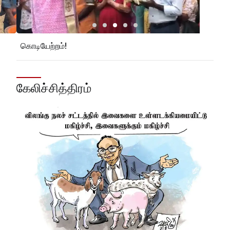
கொடியேற்றம்!
'நல
கேலிச்சித்திரம்