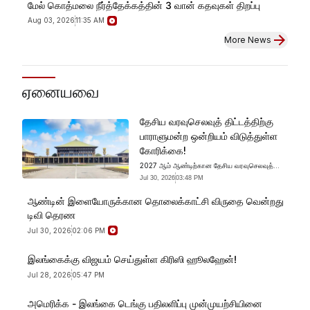
மேல் கொத்மலை நீர்த்தேக்கத்தின் 3 வான் கதவுகள் திறப்பு
Aug 03, 2026
11:35 AM
More News
ஏனையவை
தேசிய வரவுசெலவுத் திட்டத்திற்கு
பாராளுமன்ற ஒன்றியம் விடுத்துள்ள
கோரிக்கை!
2027 ஆம் ஆண்டிற்கான தேசிய வரவுசெலவுத்
திட்டத்தின் அனைத்து துறைகளிலும்
Jul 30, 2026
03:48 PM
இயலாமையுள்ள நபர்களின் உள்வாங்குகையை
உறுதிப்படுத்துமாறு இயலாமையுள்ள நபர்கள் பற்றிய
ஆண்டின் இளையோருக்கான தொலைக்காட்சி விருதை வென்றது
பாராளுமன்ற ஒன்றியம் வலியுறுத்தியுள்ளது.
டிவி தெரண
Jul 30, 2026
02:06 PM
இலங்கைக்கு விஜயம் செய்துள்ள கிரிஸி ஹூலஹேன்!
Jul 28, 2026
05:47 PM
அமெரிக்க - இலங்கை டெங்கு பதிலளிப்பு முன்முயற்சியினை