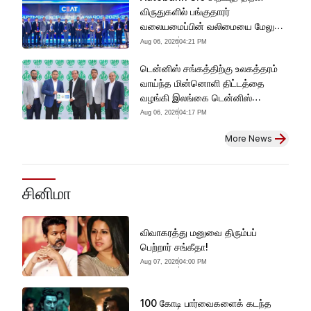
விருதுகளில் பங்குதாரர்
வலையமைப்பின் வலிமையை மேலும்
வலுப்படுத்திய சியெட் களனி
Aug 06, 2026
04:21 PM
டென்னிஸ் சங்கத்திற்கு உலகத்தரம்
வாய்ந்த மின்னொளி திட்டத்தை
வழங்கி இலங்கை டென்னிஸ்
விளையாட்டை உயிரூட்டும் DIMO
Aug 06, 2026
04:17 PM
More News
சினிமா
விவாகரத்து மனுவை திரும்பப்
பெற்றார் சங்கீதா!
Aug 07, 2026
04:00 PM
100 கோடி பார்வைகளைக் கடந்த