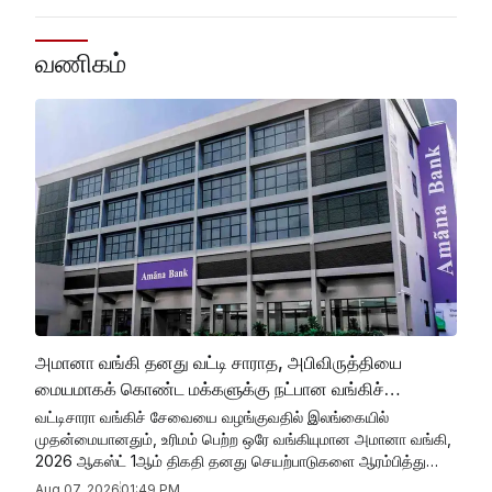
வணிகம்
அமானா வங்கி தனது வட்டி சாராத, அபிவிருத்தியை
மையமாகக் கொண்ட மக்களுக்கு நட்பான வங்கிச்
சேவைகளை வழங்குவதில் 15 வருடங்களை பூர்த்தி
வட்டிசாரா வங்கிச் சேவையை வழங்குவதில் இலங்கையில்
முதன்மையானதும், உரிமம் பெற்ற ஒரே வங்கியுமான அமானா வங்கி,
செய்கிறது
2026 ஆகஸ்ட் 1ஆம் திகதி தனது செயற்பாடுகளை ஆரம்பித்து
பெருமையுடன் 15 வருடங்களை பூர்த்தி செய்துள்ளது. 2011 ஆம்
Aug 07, 2026
01:49 PM