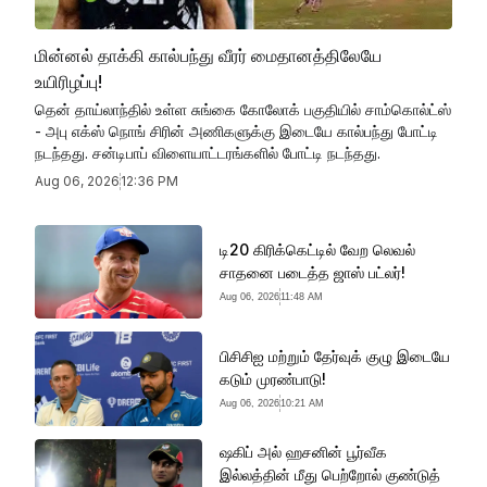
மின்னல் தாக்கி கால்பந்து வீரர் மைதானத்திலேயே
உயிரிழப்பு!
தென் தாய்லாந்தில் உள்ள சுங்கை கோலோக் பகுதியில் சாம்கொல்ட்ஸ்
- அபு எக்ஸ் நொங் சிரின் அணிகளுக்கு இடையே கால்பந்து போட்டி
நடந்தது. சன்டிபாப் விளையாட்டரங்களில் போட்டி நடந்தது.
Aug 06, 2026
12:36 PM
டி20 கிரிக்கெட்டில் வேற லெவல்
சாதனை படைத்த ஜாஸ் பட்லர்!
Aug 06, 2026
11:48 AM
பிசிசிஐ மற்றும் தேர்வுக் குழு இடையே
கடும் முரண்பாடு!
Aug 06, 2026
10:21 AM
ஷகிப் அல் ஹசனின் பூர்வீக
இல்லத்தின் மீது பெற்றோல் குண்டுத்