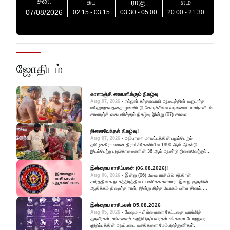
சனி
சுப
ராகு
எம
07/08/2026
02:15
-
03:15
03:30
-
05:00
20:00
-
21:30
ஜோதிடம்
காளாஞ்சி கையளிக்கும் நிகழ்வு
Aug 07, 2026
-
நல்லூர் கந்தசுவாமி ஆலயத்தின் வருடாந்த
மஹோற்சவத்தை முன்னிட்டு கொடிச்சீலை வடிவமைப்பாளர்களிடம்
காளாஞ்சி கையளிக்கும் நிகழ்வு இன்று (07) காலை
கல்வியங்காட்டில் நடைபெற்றது.
நினைவேந்தல் நிகழ்வு!
Aug 07, 2026
-
அம்பாறை மாவட்டத்தின் பழம்பெரும்
தமிழ்க்கிராமமான திராய்க்கேணியில் 1990 ஆம் ஆண்டு
இடம்பெற்ற படுகொலைகளின் 36 ஆம் ஆண்டு நினைவேந்தல்
நிகழ்வு நேற்று (06) மாலை அக்கிராமத்தில் உணர்வுப்பூர்வமாக
இடம்பெற்றது.
இன்றைய ராசிப்பலன் (06.08.2026)!
Aug 06, 2026
-
இன்று (06) மேஷ ராசியில் சந்திரன்
கார்த்திகை நட்சத்திரத்தில் பயணிக்க உள்ளார். இன்று குருவின்
ஆதிக்கம் நிறைந்த நாள். இன்று சித்த யோகம் உள்ள தினம்.
இன்று கடகத்தில் குரு சூரியன், புதன் ஆகிய கிரகங்கள் சேர்ந்து
புதாதித்ய யோகம், திரிகிரகி யோக
இன்றைய ராசிபலன் 05.08.2026
Aug 05, 2026
-
மேஷம் - பிள்ளைகள் கேட்டதை வாங்கித்
தருவீர்கள். உங்களைச் சுற்றியிருப்பவர்கள் உங்களை போற்றுவர்.
குடும்பத்தின் அடிப்படை வசதிகளை மேம்படுத்துவீர்கள்.