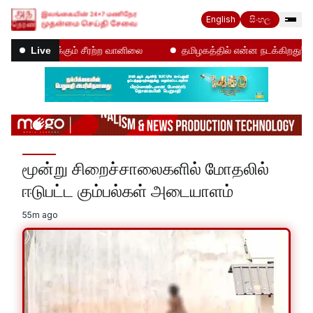
English
සිංහල
்கும் சீரற்ற வானிலை
தமிழகத்தில் என்ன நடக்கிறது!
அத தெ
Live
மூன்று சிறைச்சாலைகளில் மோதலில்
ஈடுபட்ட கும்பல்கள் அடையாளம்
55m ago