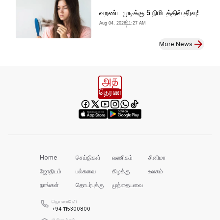
வறண்ட முடிக்கு 5 நிமிடத்தில் தீர்வு!
Aug 04, 2026
11:27 AM
More News
Home
செய்திகள்
வணிகம்
சினிமா
ஜோதிடம்
பல்சுவை
கிழக்கு
உலகம்
நாங்கள்
தொடர்புக்கு
முந்தையவை
தொலைபேசி
+94 115300800