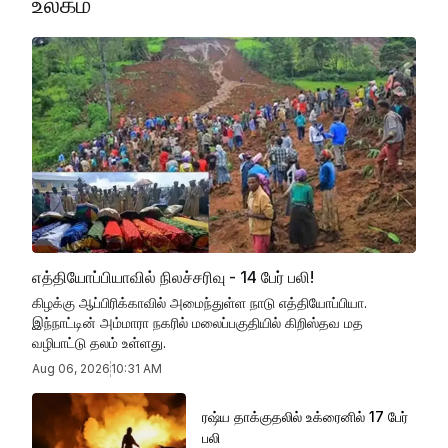
உலகம்
எத்தியோப்பியாவில் நிலச்சரிவு - 14 பேர் பலி!
கிழக்கு ஆப்பிரிக்காவில் அமைந்துள்ள நாடு எத்தியோப்பியா.
இந்நாட்டின் அம்மாரா நகரில் மலைப்பகுதியில் கிறிஸ்தவ மத
வழிபாட்டு தலம் உள்ளது.
Aug 06, 2026
10:31 AM
ரஷ்ய தாக்குதலில் உக்ரைனில் 17 பேர்
பலி