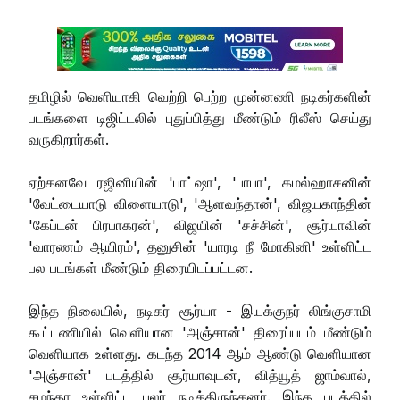
தமிழில் வெளியாகி வெற்றி பெற்ற முன்னணி நடிகர்களின்
படங்களை டிஜிட்டலில் புதுப்பித்து மீண்டும் ரிலீஸ் செய்து
வருகிறார்கள்.
ஏற்கனவே ரஜினியின் 'பாட்ஷா', 'பாபா', கமல்ஹாசனின்
'வேட்டையாடு விளையாடு', 'ஆளவந்தான்', விஜயகாந்தின்
'கேப்டன் பிரபாகரன்', விஜயின் 'சச்சின்', சூர்யாவின்
'வாரணம் ஆயிரம்', தனுசின் 'யாரடி நீ மோகினி' உள்ளிட்ட
பல படங்கள் மீண்டும் திரையிடப்பட்டன.
இந்த நிலையில், நடிகர் சூர்யா - இயக்குநர் லிங்குசாமி
கூட்டணியில் வெளியான 'அஞ்சான்' திரைப்படம் மீண்டும்
வெளியாக உள்ளது. கடந்த 2014 ஆம் ஆண்டு வெளியான
'அஞ்சான்' படத்தில் சூர்யாவுடன், வித்யூத் ஜாம்வால்,
சமந்தா உள்ளிட்ட பலர் நடித்திருந்தனர். இந்த படத்தில்