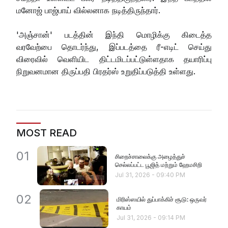
மனோஜ் பாஜ்பாய் வில்லனாக நடித்திருந்தார்.
'அஞ்சான்' படத்தின் இந்தி மொழிக்கு கிடைத்த
வரவேற்பை தொடர்ந்து, இப்படத்தை ரீ-எடிட் செய்து
விரைவில் வெளியிட திட்டமிடப்பட்டுள்ளதாக தயாரிப்பு
நிறுவனமான திருப்பதி பிரதர்ஸ் உறுதிப்படுத்தி உள்ளது.
MOST READ
01
சிறைச்சாலைக்கு அழைத்துச்
செல்லப்பட்ட பூஜித் மற்றும் ஹேமசிறி
Jul 31, 2026
-
09:40 PM
02
மிரிஸ்ஸயில் துப்பாக்கிச் சூடு: ஒருவர்
காயம்
Jul 31, 2026
-
09:14 PM