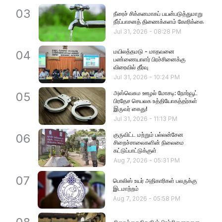
03
நீரைச் சிக்கனமாகப் பயன்படுத்துமாறு
நீர்ப்பாசனத் திணைக்களம் கோரிக்கை
Jul 31, 2026
-
08:28 PM
மயிலத்தமடு - மாதவனை
04
பண்ணையாளர் பிரச்சினைக்கு
விரைவில் தீர்வு
Jul 31, 2026
-
10:24 PM
அஸ்வெசும ஊழல் மோசடி: நோர்வூட்
05
பிரதேச செயலக உத்தியோகத்தர்கள்
இருவர் கைது!
Jul 31, 2026
-
11:13 PM
குருவிட்ட மற்றும் பல்லன்சேன
06
சிறைச்சாலைகளின் நிலைமை
கட்டுப்பாட்டுக்குள்
Aug 7, 2026
-
05:31 PM
07
பொலிஸ் உயர் அதிகாரிகள் பலருக்கு
இடமாற்றம்
Aug 7, 2026
-
05:58 PM