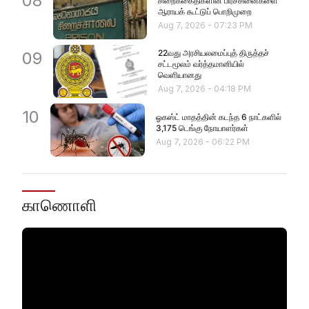
08
சிறைக்கைதிகளின் பிரச்சினைகளை
ஆராயக் கூட்டுப் பொறிமுறை
Aug 7, 2026
-
07:23 PM
22வது அரசியலமைப்புத் திருத்தச்
09
சட்டமூலம் வர்த்தமானியில்
வெளியானது
Aug 7, 2026
-
04:18 PM
10
ஓகஸ்ட் மாதத்தின் கடந்த 6 நாட்களில்
3,175 டெங்கு நோயாளர்கள்
Aug 7, 2026
-
06:22 PM
காணொளி