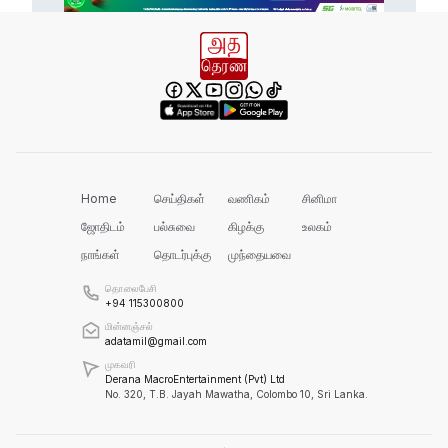
இது அதனுடன் சம்பந்தப்பட்ட கேள்விதான்
ஐயா!
பல மாணவர்களின் எதிர்காலம்
நாசமாகிறது!
கல்விச்சூழலில் இது ஒரு நவீன
தீண்டாமையாகும்!
Home
செய்திகள்
வணிகம்
சினிமா
ஜோதிடம்
பல்சுவை
கிழக்கு
உலகம்
நாங்கள்
தொடர்புக்கு
முந்தையவை
தமிழர் பகுதிகளில் ஏன் இவ்வாறு
நடக்கிறது?
தொலைபேசி
+94 115300800
மின்னஞ்சல்
அரசின் மீது மேலும் சந்தேகத்தை
adatamil@gmail.com
அதிகரிக்கின்றது!
முகவரி
Derana MacroEntertainment (Pvt) Ltd
No. 320, T.B. Jayah Mawatha, Colombo 10, Sri Lanka.
செம்மறி என்று கூறுவது பிழை!