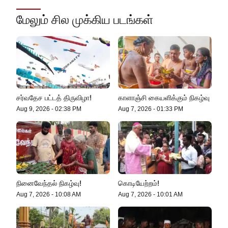
கல்விச்சூழலில் இது ஒரு நவீன
தீண்டாமையாகும்!
மேலும் சில முக்கிய படங்கள்
தமிழர் பகுதிகளில் ஏன் இவ்வாறு
நடக்கிறது?
செம்மறி என்று கூறுவது பிழை!
சர்வதேச பட்டத் திருவிழா!
காளாஞ்சி கையளிக்கும் நிகழ்வு
Aug 9, 2026
-
02:38 PM
Aug 7, 2026
-
01:33 PM
எல் நினோவை எதிர்கொள்ளத் தயாராக
வேண்டும்!
இலங்கை கடலில் தத்தளித்த இந்திய
நினைவேந்தல் நிகழ்வு!
கொடியேற்றம்!
மீனவர்கள் பாதுகாப்பாக மீட்பு!
Aug 7, 2026
-
10:08 AM
Aug 7, 2026
-
10:01 AM
ஸ்டோனிகிளிப் தோட்டத்தில் கம்பிப்