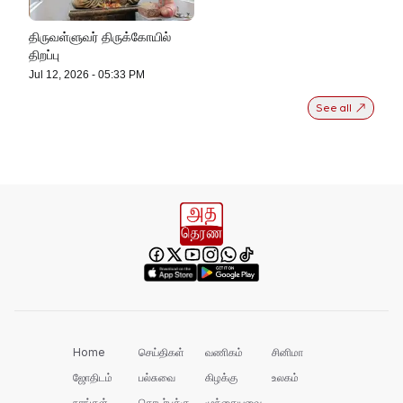
திருவள்ளுவர் திருக்கோயில்
திறப்பு
Jul 12, 2026
-
05:33 PM
See all
Home
செய்திகள்
வணிகம்
சினிமா
ஜோதிடம்
பல்சுவை
கிழக்கு
உலகம்
நாங்கள்
தொடர்புக்கு
முந்தையவை