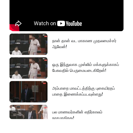
கல்விச்சூழலில் இது ஒரு நவீன
தீண்டாமையாகும்!
தமிழர் பகுதிகளில் ஏன் இவ்வாறு
நடக்கிறது?
நான் தான் வட மாகாண முதலமைச்சர்
ஆவேன்!
அரசின் மீது மேலும் சந்தேகத்தை
அதிகரிக்கின்றது!
ஒரு இந்துவாக முஸ்லிம் மக்களுக்காகப்
பேசுவதில் பெருமையடைகிறேன்!
செம்மறி என்று கூறுவது பிழை!
அம்பாறை மாவட்டத்திற்கு புகையிரதப்
பாதை இணைக்கப்படவுள்ளது!
பல மாணவர்களின் எதிர்காலம்
நாசமாகிறது!