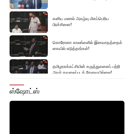
கனிய மணல் அகழ்வு மிகப்பெரிய
பிரச்சினை!
கொரோனா காலங்களில் இனவாதத்தைக்
கையில் எடுத்தார்கள்!
தமிழரசுக்கட்சியின் கருத்துகளைப் பற்றி
அவர் கவலைப்படத் தேவையில்லை!
ஸ்ஷோட்ஸ்
இது அதனுடன் சம்பந்தப்பட்ட கேள்விதான்
ஐயா!
பல மாணவர்களின் எதிர்காலம்
நாசமாகிறது!