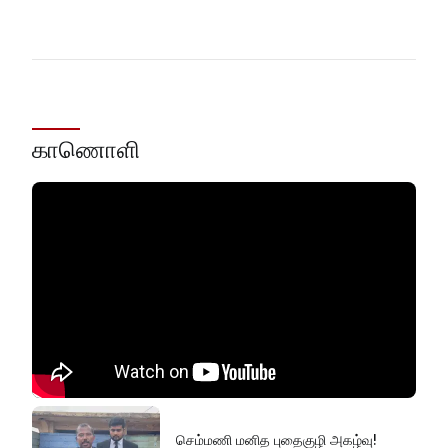
காணொளி
செம்மணி மனித புதைகுழி அகழ்வு!