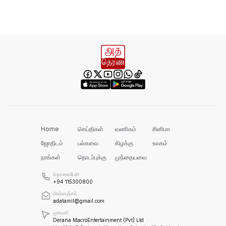
Home
செய்திகள்
வணிகம்
சினிமா
ஜோதிடம்
பல்சுவை
கிழக்கு
உலகம்
நாங்கள்
தொடர்புக்கு
முந்தையவை
தொலைபேசி
+94 115300800
மின்னஞ்சல்
adatamil@gmail.com
முகவரி
Derana MacroEntertainment (Pvt) Ltd