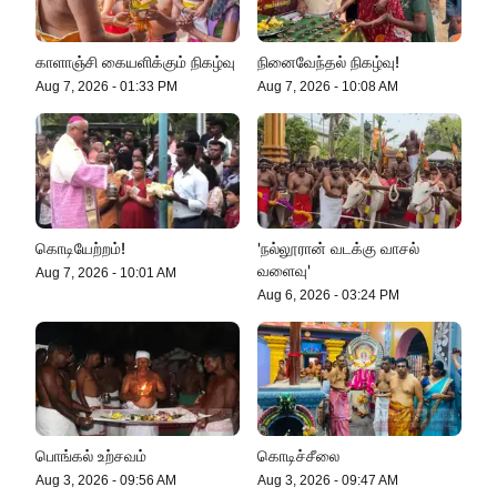
செம்மறி என்று கூறுவது பிழை!
காளாஞ்சி கையளிக்கும் நிகழ்வு
நினைவேந்தல் நிகழ்வு!
Aug 7, 2026
-
01:33 PM
Aug 7, 2026
-
10:08 AM
எல் நினோவை எதிர்கொள்ளத் தயாராக
வேண்டும்!
இலங்கை கடலில் தத்தளித்த இந்திய
கொடியேற்றம்!
'நல்லூரான் வடக்கு வாசல்
மீனவர்கள் பாதுகாப்பாக மீட்பு!
வளைவு'
Aug 7, 2026
-
10:01 AM
Aug 6, 2026
-
03:24 PM
ஸ்டோனிகிளிப் தோட்டத்தில் கம்பிப்
பொறியில் சிக்கிய சிறுத்தை
பொங்கல் உற்சவம்
கொடிச்சீலை
Aug 3, 2026
-
09:56 AM
Aug 3, 2026
-
09:47 AM