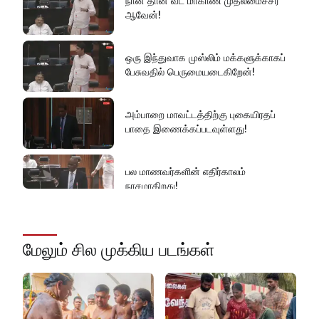
நான் தான் வட மாகாண முதலமைச்சர்
ஆவேன்!
அரசின் மீது மேலும் சந்தேகத்தை
அதிகரிக்கின்றது!
ஒரு இந்துவாக முஸ்லிம் மக்களுக்காகப்
பேசுவதில் பெருமையடைகிறேன்!
செம்மறி என்று கூறுவது பிழை!
அம்பாறை மாவட்டத்திற்கு புகையிரதப்
பாதை இணைக்கப்படவுள்ளது!
பல மாணவர்களின் எதிர்காலம்
நாசமாகிறது!
கல்விச்சூழலில் இது ஒரு நவீன
தீண்டாமையாகும்!
மேலும் சில முக்கிய படங்கள்
தமிழர் பகுதிகளில் ஏன் இவ்வாறு
நடக்கிறது?