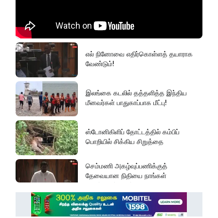
போக்குவரத்து!
கொத்மலை வான் கதவுகள் திறப்பு
எல் நினோவை எதிர்கொள்ளத் தயாராக
வேண்டும்!
செம்மணியில் இதுவரை 481
எலும்புக்கூடுகள் மீட்பு!
இலங்கை கடலில் தத்தளித்த இந்திய
மீனவர்கள் பாதுகாப்பாக மீட்பு!
நாங்கள் எல்லாவற்றையும் Postive ஆக
பார்க்கும் கட்சி!
ஸ்டோனிகிளிப் தோட்டத்தில் கம்பிப்
பொறியில் சிக்கிய சிறுத்தை
செம்மணி அகழ்வுப்பணிக்குத்
தேவையான நிதியை நாங்கள்
ஒதுக்கியுள்ளோம்!
ரவிகரன் கோரிக்கை!