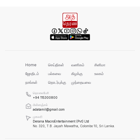
அரசின் நடவடிக்கை தான் என்ன?
கொத்மலை வான் கதவுகள் திறப்பு
Home
செய்திகள்
வணிகம்
சினிமா
ஜோதிடம்
பல்சுவை
கிழக்கு
உலகம்
உங்களுக்கு வடக்கு மாகாணம் என்ற
ஒன்று இருக்கா?
நாங்கள்
தொடர்புக்கு
முந்தையவை
தொலைபேசி
+94 115300800
பாராளுமன்றத்தில் துஆ செய்த நிசாம்
மின்னஞ்சல்
காரியப்பர்!
adatamil@gmail.com
முகவரி
Derana MacroEntertainment (Pvt) Ltd
No. 320, T.B. Jayah Mawatha, Colombo 10, Sri Lanka.
கிவுல் ஓயா திட்டம் தற்போது கிடப்பில்
போடப்பட்டுள்ளது!