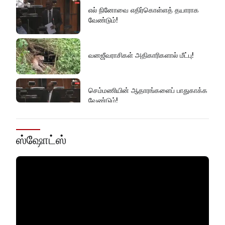
எல் நினோவை எதிர்கொள்ளத் தயாராக
வேண்டும்!
வனஜீவராசிகள் அதிகாரிகளால் மீட்பு!
செம்மணியின் ஆதாரங்களைப் பாதுகாக்க
வேண்டும்!
ரவிகரன் கோரிக்கை!
ஸ்ஷோட்ஸ்
அரசின் நடவடிக்கை தான் என்ன?
ஹட்டன் - கொழும்பு வீதியில் மீண்டும்