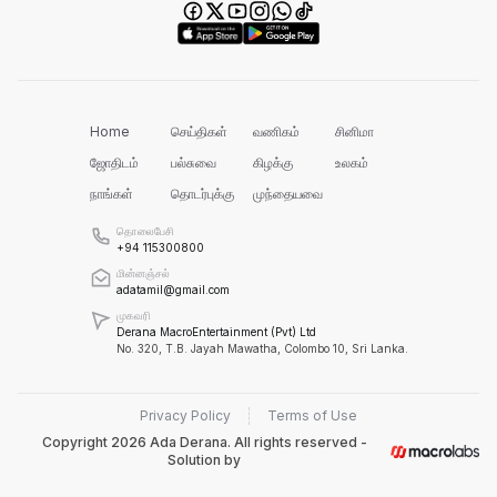
பல மாணவர்களின் எதிர்காலம்
நாசமாகிறது!
கல்விச்சூழலில் இது ஒரு நவீன
தீண்டாமையாகும்!
Home
செய்திகள்
வணிகம்
சினிமா
ஜோதிடம்
பல்சுவை
கிழக்கு
உலகம்
நாங்கள்
தொடர்புக்கு
முந்தையவை
தமிழர் பகுதிகளில் ஏன் இவ்வாறு
நடக்கிறது?
தொலைபேசி
+94 115300800
மின்னஞ்சல்
அரசின் மீது மேலும் சந்தேகத்தை
adatamil@gmail.com
அதிகரிக்கின்றது!
முகவரி
Derana MacroEntertainment (Pvt) Ltd
No. 320, T.B. Jayah Mawatha, Colombo 10, Sri Lanka.
செம்மறி என்று கூறுவது பிழை!
Privacy Policy
Terms of Use
Copyright
2026
Ada Derana. All rights reserved -
Solution by