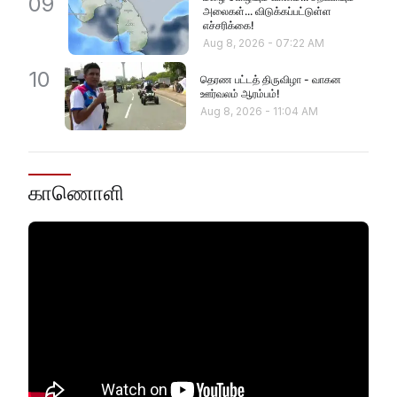
09
அலைகள்... விடுக்கப்பட்டுள்ள
எச்சரிக்கை!
Aug 8, 2026
-
07:22 AM
10
தெரண பட்டத் திருவிழா - வாகன
ஊர்வலம் ஆரம்பம்!
Aug 8, 2026
-
11:04 AM
காணொளி