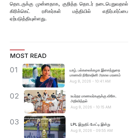
தொடருக்கு முன்னதாக, குறித்த தொடர் நடைபெறுவதால்
கிரிக்கெட் ரசிகர்கள் மத்தியில் எதிர்பார்ப்பை
ஏற்படுத்தியுள்ளது.
MOST READ
01
யாழ். பல்கலைக்கழக இசைத்துறை
மாணவி நிரோஷினி அகால மரணம்
Aug 8, 2026
-
10:41 AM
02
உயர்தர மாணவர்களுக்கு விசேட
அறிவித்தல்
Aug 8, 2026
-
10:15 AM
03
LPL இறுதிப் போட்டி இன்று
Aug 8, 2026
-
09:55 AM