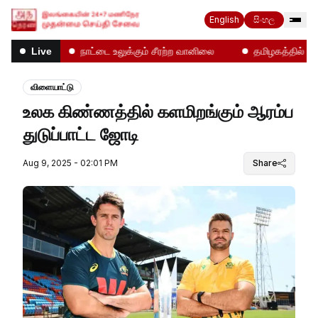
English
සිංහල
ல்கள்!
நாட்டை உலுக்கும் சீரற்ற வானிலை
தமிழகத்தில் என்ன
Live
விளையாட்டு
உலக கிண்ணத்தில் களமிறங்கும் ஆரம்ப
துடுப்பாட்ட ​ஜோடி
Aug 9, 2025 - 02:01 PM
Share