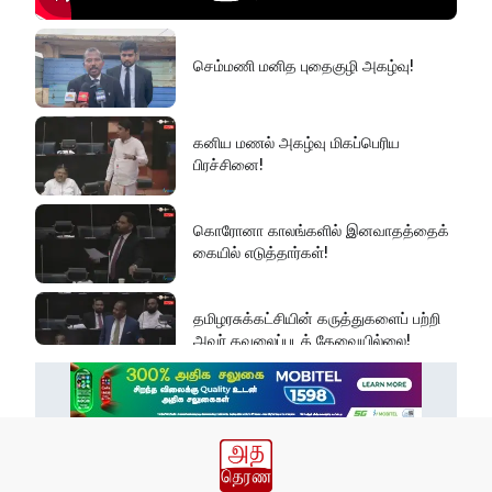
செம்மணி மனித புதைகுழி அகழ்வு!
கனிய மணல் அகழ்வு மிகப்பெரிய
பிரச்சினை!
கொரோனா காலங்களில் இனவாதத்தைக்
கையில் எடுத்தார்கள்!
தமிழரசுக்கட்சியின் கருத்துகளைப் பற்றி
அவர் கவலைப்படத் தேவையில்லை!
இது அதனுடன் சம்பந்தப்பட்ட கேள்விதான்
ஐயா!