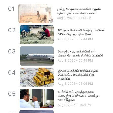
01
மூன்று சிறைச்சாலைகளில் மோதலில்
ஈடுபட்ட கும்பல்கள் அடையாளம்
Aug 8, 2026
-
08:19 PM
02
101 நாள் செம்மணி அகழ்வுப் பணியில்
515 மனித எலும்புக்கூடுகள்
Aug 8, 2026
-
07:44 PM
03
கொழும்பு - குவைத் ஸ்ரீலங்கன்
விமான சேவைகள் மீண்டும் ஆரம்பம்!
Aug 8, 2026
-
06:49 PM
ஜூலை மாதத்தில் உத்தியோகபூர்வ
04
வெளிநாட்டு கையிருப்பில் சிறு
அதிகரிப்பு
Aug 8, 2026
-
06:06 PM
வடக்கில் கூட்டுறவுத்துறையை
05
மீளெழுச்சி பெறச் செய்ய வேண்டிய
காலம் இதுவே
Aug 8, 2026
-
05:21 PM