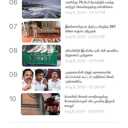
06
மணிக்கு 70 கி.மீ வேகத்தில் பலத்த
காற்று! மீனவர்களுக்கு எச்சரிக்கை
Aug 8, 2026
-
04:33 PM
07
இலங்கைக்கு கடத்தப்படவிருந்த 297
கிலோ கஞ்சா பறிமுதல்
Aug 8, 2026
-
03:50 PM
08
உரிமமின்றி இயங்கிய டின் மீன் தயாரிப்பு
நிறுவனம் முற்றுகை
Aug 8, 2026
-
03:15 PM
முதலமைச்சர் விஜய் தலைமையில்
09
எம்.பி.க்கள் கூட்டம்: எதிர்க்கட்சிகள்
புறக்கணிப்பு
Aug 8, 2026
-
02:28 PM
மெகசின் சிறைக் கைதிகளுக்கு
10
போதைப்பொருள் வீச முயன்ற இருவர்
கைது!
Aug 8, 2026
-
09:28 PM