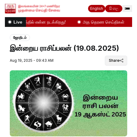
English
සිංහල
தமிழகத்தில் என்ன நடக்கிறது!
அத தெரண செய்திகள்
இன
Live
ஜோதிடம்
இன்றைய ராசிப்பலன் (19.08.2025)
Aug 19, 2025 - 09:43 AM
Share