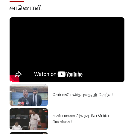
காணொளி
செம்மணி மனித புதைகுழி அகழ்வு!
கனிய மணல் அகழ்வு மிகப்பெரிய
பிரச்சினை!