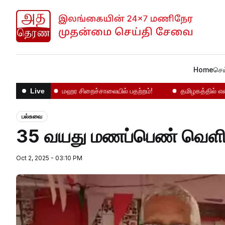
Home
செய
வானிலை
மஹர சிறைச்சாலையில் பதற்றம்!
தமிழகத்தில் என்ன ந
Live
பல்சுவை
35 வயது மணப்பெண் வெளி
Oct 2, 2025 - 03:10 PM