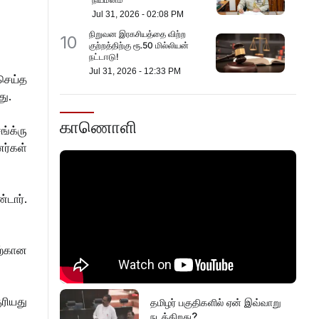
Jul 31, 2026
-
02:08 PM
நிறுவன இரகசியத்தை விற்ற
10
குற்றத்திற்கு ரூ.50 மில்லியன்
நட்டஈடு!
Jul 31, 2026
-
12:33 PM
செய்த
து.
காணொளி
ங்க்ரு
ர்கள்
டார்.
ிற்கான
ுரியது
தமிழர் பகுதிகளில் ஏன் இவ்வாறு
நடக்கிறது?