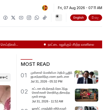
Fri, 07 Aug 2026
-
07:11 AM
English
සිංහල
ிகள்...
நாட்டை உலுக்கும் சீரற்ற வானிலை
மஹர சி
MOST READ
முன்னாள் பொலிஸ்மா அதிபர் பூஜித்
01
ஜயசுந்தரவிற்கு மரண தண்டனை
are
Jul 31, 2026
-
05:32 PM
கட்டான விபத்தைத் தொடர்ந்து
02
கொள்கலன் லொறிக்கு தீவைத்த
மூவர் கைது
Jul 31, 2026
-
11:52 AM
ஓகஸ்ட் மாதத்தில் எரிபொருள்