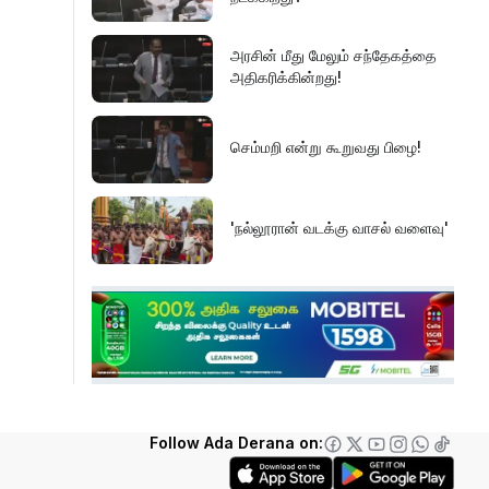
அரசின் மீது மேலும் சந்தேகத்தை
அதிகரிக்கின்றது!
செம்மறி என்று கூறுவது பிழை!
'நல்லூரான் வடக்கு வாசல் வளைவு'
எல் நினோவை எதிர்கொள்ளத்
தயாராக வேண்டும்!
வனஜீவராசிகள் அதிகாரிகளால்
மீட்பு!
Follow Ada Derana on:
செம்மணியின் ஆதாரங்களைப்