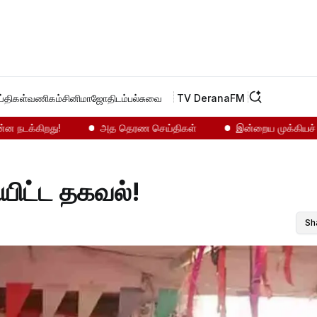
்திகள்
வணிகம்
சினிமா
ஜோதிடம்
பல்சுவை
TV Derana
FM
டக்கிறது!
அத தெரண செய்திகள்
இன்றைய முக்கியச் செய்த
யிட்ட தகவல்!
Sh