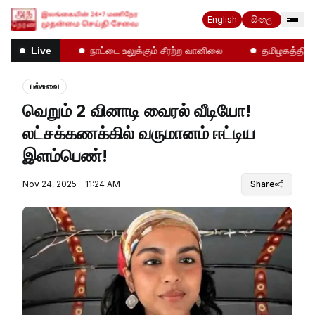
English
සිංහල
ோதல்கள்!
நாட்டை உலுக்கும் சீரற்ற வானிலை
தமிழகத்தில் என
Live
பல்சுவை
வெறும் 2 வினாடி வைரல் வீடியோ!
லட்சக்கணக்கில் வருமானம் ஈட்டிய
இளம்பெண்!
Nov 24, 2025 - 11:24 AM
Share