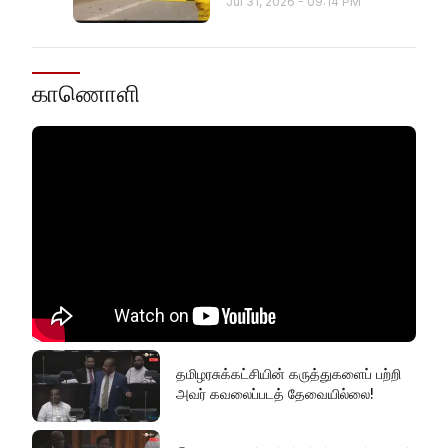
Jul 31, 2026
-
09:14 PM
காணொளி
தமிழரசுக்கட்சியின் கருத்துகளைப் பற்றி
அவர் கவலைப்படத் தேவையில்லை!