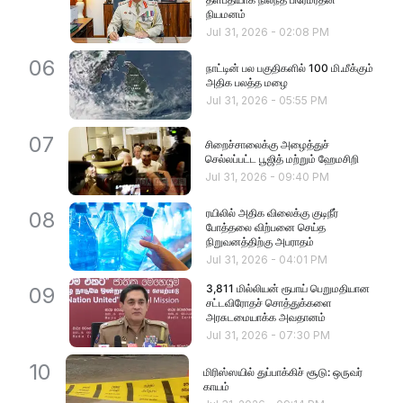
நியமனம்
Jul 31, 2026
-
02:08 PM
06
நாட்டின் பல பகுதிகளில் 100 மி.மீக்கும்
அதிக பலத்த மழை
Jul 31, 2026
-
05:55 PM
07
சிறைச்சாலைக்கு அழைத்துச்
செல்லப்பட்ட பூஜித் மற்றும் ஹேமசிறி
Jul 31, 2026
-
09:40 PM
ரயிலில் அதிக விலைக்கு குடிநீர் ​
08
போத்தலை விற்பனை செய்த
நிறுவனத்திற்கு அபராதம்
Jul 31, 2026
-
04:01 PM
3,811 மில்லியன் ரூபாய் பெறுமதியான
09
சட்டவிரோதச் சொத்துக்களை
அரசுடமையாக்க அவதானம்
Jul 31, 2026
-
07:30 PM
10
மிரிஸ்ஸயில் துப்பாக்கிச் சூடு: ஒருவர்
காயம்