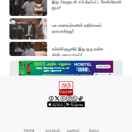
இது அதனுடன் சம்பந்தப்பட்ட கேள்விதான்
ஐயா!
பல மாணவர்களின் எதிர்காலம்
நாசமாகிறது!
கல்விச்சூழலில் இது ஒரு நவீன
தீண்டாமையாகும்!
தமிழர் பகுதிகளில் ஏன் இவ்வாறு
நடக்கிறது?
அரசின் மீது மேலும் சந்தேகத்தை
அதிகரிக்கின்றது!
செம்மறி என்று கூறுவது பிழை!
Home
செய்திகள்
வணிகம்
சினிமா