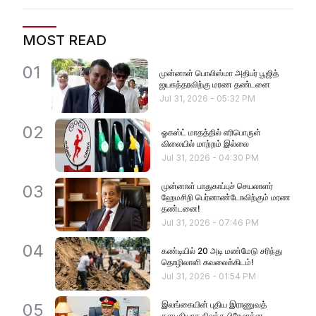
MOST READ
01
முன்னாள் பொலிஸ்மா அதிபர் பூஜித்
ஜயசுந்தரவிற்கு மரண தண்டனை
Jul 31, 2026
-
05:32 PM
02
ஓகஸ்ட் மாதத்தில் எரிபொருள்
விலையில் மாற்றம் இல்லை
Jul 31, 2026
-
04:30 PM
முன்னாள் பாதுகாப்புச் செயலாளர்
03
ஹேமசிறி பெர்னாண்டோவிற்கும் மரண
தண்டனை!
Jul 31, 2026
-
07:46 PM
04
கண்டியில் 20 அடி மண்மேடு சரிந்து
தொழிலாளி கவலைக்கிடம்!
Jul 31, 2026
-
01:54 PM
இலங்கையின் புதிய இராணுவத்
05
தளபதியாக நிலந்த பிரேமரத்ன