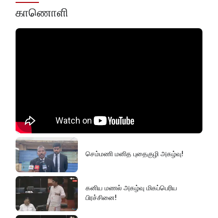
காணொளி
செம்மணி மனித புதைகுழி அகழ்வு!
கனிய மணல் அகழ்வு மிகப்பெரிய
பிரச்சினை!