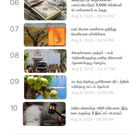
06
பணப்பரிமாற்றம் 5,000 மில்லியன்
டொலர்களைக் கடந்தது
Aug 9, 2026
-
05:01 PM
07
வறட்சியான வானிலை குறித்து
வௌியான எச்சரிக்கை
Aug 9, 2026
-
04:14 PM
சிறைச்சாலை பதற்றம் - உயர்
08
அதிகாரிகளுக்கு மனித உரிமைகள்
ஆணைக்குழு அழைப்பு
Aug 9, 2026
-
03:37 PM
09
வடக்கு தெங்கு முக்கோண திட்டத்தின்
மற்றொரு கட்டம் ஆரம்பம்
Aug 9, 2026
-
02:55 PM
10
அதிக விலைக்கு அரிசி விற்பனை: இரு
கடைகளுக்கு 3 இலட்சம் அபராதம்
Aug 9, 2026
-
08:58 PM