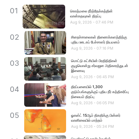
01
கொத்மலை நீர்த்தேக்கத்தின்
வான்கதவுகள் திறப்பு
Aug 9, 2026
-
07:46 PM
02
சிறைச்சாலைகள் திணைக்களத்திற்கு
புதிய ஊடகப் பேச்சாளர் நியமனம்
Aug 9, 2026
-
07:16 PM
மொட்டு கட்சியின் பிரதிநிதிகள்
03
குழுவொன்று சர்வஜன அதிகாரத்துடன்
இணைவு
Aug 9, 2026
-
06:45 PM
திரப்பனையில் 1,300
04
குடும்பங்களுக்குப் புதிய நீர் சுத்திகரிப்பு
நிலையம் திறப்பு
Aug 9, 2026
-
06:05 PM
05
ஓகஸ்ட் 15ஆம் திகதிக்கு பின்னர்
வானிலையில் மாற்றம்
Aug 9, 2026
-
05:34 PM
வெளிநாட்டு ஊழியர்களின்