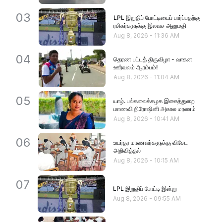
03
LPL இறுதிப் போட்டியைப் பார்ப்பதற்கு
ரசிகர்களுக்கு இலவச அனுமதி
Aug 8, 2026
-
11:36 AM
04
தெரண பட்டத் திருவிழா - வாகன
ஊர்வலம் ஆரம்பம்!
Aug 8, 2026
-
11:04 AM
05
யாழ். பல்கலைக்கழக இசைத்துறை
மாணவி நிரோஷினி அகால மரணம்
Aug 8, 2026
-
10:41 AM
06
உயர்தர மாணவர்களுக்கு விசேட
அறிவித்தல்
Aug 8, 2026
-
10:15 AM
07
LPL இறுதிப் போட்டி இன்று
Aug 8, 2026
-
09:55 AM