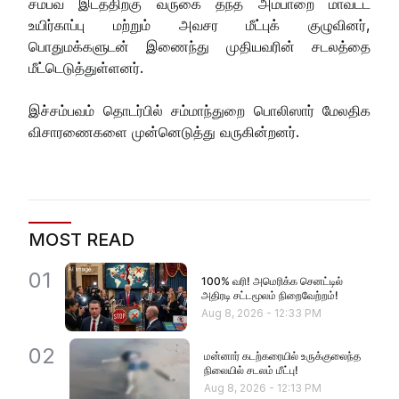
சம்பவ இடத்திற்கு வருகை தந்த அம்பாறை மாவட்ட
உயிர்காப்பு மற்றும் அவசர மீட்புக் குழுவினர்,
பொதுமக்களுடன் இணைந்து முதியவரின் சடலத்தை
மீட்டெடுத்துள்ளனர்.
இச்சம்பவம் தொடர்பில் சம்மாந்துறை பொலிஸார் மேலதிக
விசாரணைகளை முன்னெடுத்து வருகின்றனர்.
MOST READ
01
100% வரி! அமெரிக்க செனட்டில்
அதிரடி சட்டமூலம் நிறைவேற்றம்!
Aug 8, 2026
-
12:33 PM
02
மன்னார் கடற்கரையில் உருக்குலைந்த
நிலையில் சடலம் மீட்பு!
Aug 8, 2026
-
12:13 PM