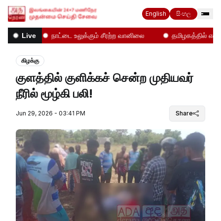
English
සිංහල
்கள்!
நாட்டை உலுக்கும் சீரற்ற வானிலை
தமிழகத்தில் என்ன ந
Live
கிழக்கு
குளத்தில் குளிக்கச் சென்ற முதியவர்
நீரில் மூழ்கி பலி!
Jun 29, 2026 - 03:41 PM
Share