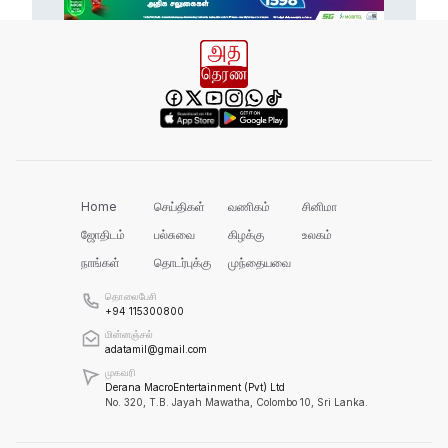
இது அதனுடன் சம்பந்தப்பட்ட கேள்விதான்
ஐயா!
பல மாணவர்களின் எதிர்காலம்
நாசமாகிறது!
கல்விச்சூழலில் இது ஒரு நவீன
தீண்டாமையாகும்!
Home
செய்திகள்
வணிகம்
சினிமா
ஜோதிடம்
பல்சுவை
கிழக்கு
உலகம்
நாங்கள்
தொடர்புக்கு
முந்தையவை
தமிழர் பகுதிகளில் ஏன் இவ்வாறு
நடக்கிறது?
தொலைபேசி
+94 115300800
மின்னஞ்சல்
அரசின் மீது மேலும் சந்தேகத்தை
adatamil@gmail.com
அதிகரிக்கின்றது!
முகவரி
Derana MacroEntertainment (Pvt) Ltd
No. 320, T.B. Jayah Mawatha, Colombo 10, Sri Lanka.
செம்மறி என்று கூறுவது பிழை!