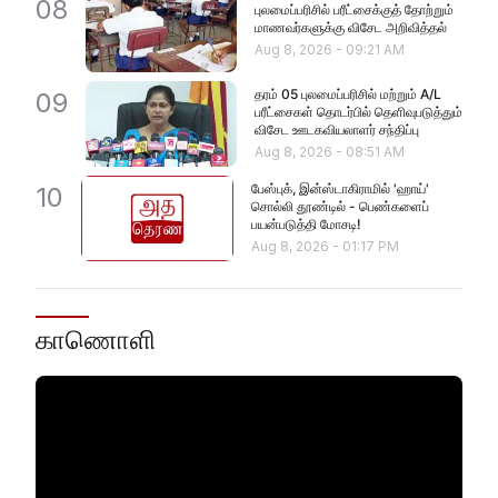
08
புலமைப்பரிசில் பரீட்சைக்குத் தோற்றும்
மாணவர்களுக்கு விசேட அறிவித்தல்
Aug 8, 2026
-
09:21 AM
தரம் 05 புலமைப்பரிசில் மற்றும் A/L
09
பரீட்சைகள் தொடர்பில் தெளிவுபடுத்தும்
விசேட ஊடகவியலாளர் சந்திப்பு
Aug 8, 2026
-
08:51 AM
பேஸ்புக், இன்ஸ்டாகிராமில் 'ஹாய்'
10
சொல்லி தூண்டில் - பெண்களைப்
பயன்படுத்தி மோசடி!
Aug 8, 2026
-
01:17 PM
காணொளி