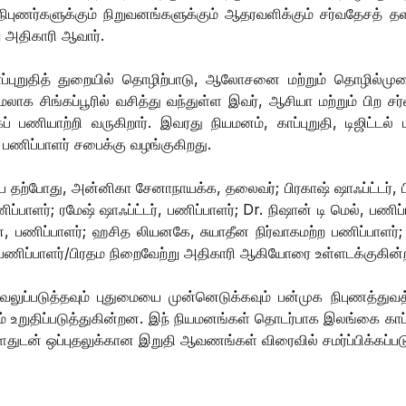
ை நிபுணர்களுக்கும் நிறுவனங்களுக்கும் ஆதரவளிக்கும் சர்வதேசத்
று அதிகாரி ஆவார்.
ாப்புறுதித் துறையில் தொழிற்பாடு, ஆலோசனை மற்றும் தொழில்முன
லாக சிங்கப்பூரில் வசித்து வந்துள்ள இவர், ஆசியா மற்றும் பிற ச
 பணியாற்றி வருகிறார். இவரது நியமனம், காப்புறுதி, டிஜிட்டல் ம
 பணிப்பாளர் சபைக்கு வழங்குகிறது.
 தற்போது, ​​அன்னிகா சேனாநாயக்க, தலைவர்; பிரகாஷ் ஷாஃப்ட்டர், ப
பாளர்; ரமேஷ் ஷாஃப்ட்டர், பணிப்பாளர்; Dr. நிஷான் டி மெல், பணிப்
ன, பணிப்பாளர்; ஹசித லியனகே, சுயாதீன நிர்வாகமற்ற பணிப்பாளர்;
ே, பணிப்பாளர்/பிரதம நிறைவேற்று அதிகாரி ஆகியோரை உள்ளடக்குகின்
லுப்படுத்தவும் புதுமையை முன்னெடுக்கவும் பன்முக நிபுணத்துவத
 உறுதிப்படுத்துகின்றன. இந் நியமனங்கள் தொடர்பாக இலங்கை காப்ப
ளதுடன் ஒப்புதலுக்கான இறுதி ஆவணங்கள் விரைவில் சமர்ப்பிக்கப்பட