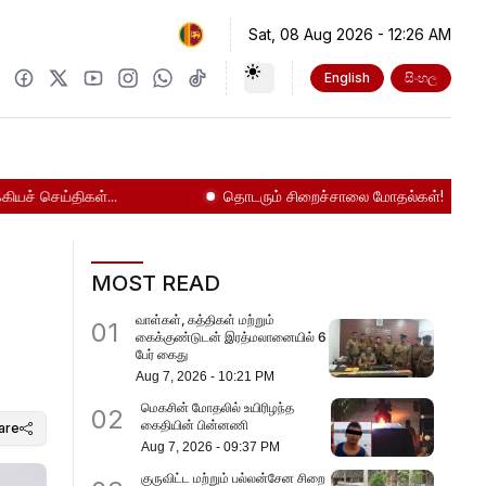
Sat, 08 Aug 2026
-
12:26 AM
English
සිංහල
ெய்திகள்...
தொடரும் சிறைச்சாலை மோதல்கள்!
நாட
MOST READ
வாள்கள், கத்திகள் மற்றும்
01
கைக்குண்டுடன் இரத்மலானையில் 6
பேர் கைது
Aug 7, 2026
-
10:21 PM
மெகசின் மோதலில் உயிரிழந்த
02
கைதியின் பின்னணி
are
Aug 7, 2026
-
09:37 PM
குருவிட்ட மற்றும் பல்லன்சேன சிறை