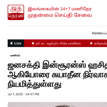
Home
செய
ோதல்கள்!
நாட்டை உலுக்கும் சீரற்ற வானிலை
தமிழகத்தில் என
Live
வணிகம்
ஜனசக்தி இன்சூரன்ஸ் ஹசித லியனகே மற்றும் ஹியூ டெரி
ஆகியோரை சுயாதீன நிர்வா
நியமித்துள்ளது
Jul 7, 2026 - 04:47 PM