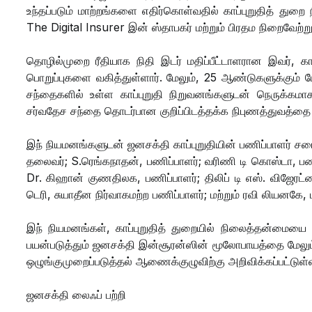
உந்தப்படும் மாற்றங்களை எதிர்கொள்வதில் காப்புறுதித் துற
The Digital Insurer இன் ஸ்தாபகர் மற்றும் பிரதம நிறைவேற்
தொழில்முறை ரீதியாக நிதி இடர் மதிப்பீட்டாளரான இவர், க
பொறுப்புகளை வகித்துள்ளார். மேலும், 25 ஆண்டுகளுக்கும் மே
சந்தைகளில் உள்ள காப்புறுதி நிறுவனங்களுடன் நெருக்கமாகப்
சர்வதேச சந்தை தொடர்பான குறிப்பிடத்தக்க நிபுணத்துவத்தை
இந் நியமனங்களுடன் ஜனசக்தி காப்புறுதியின் பணிப்பாளர் சபை
தலைவர்; S.ரெங்கநாதன், பணிப்பாளர்; வரிணி டி கொஸ்டா, பணிப்
Dr. கிஹான் குணதிலக, பணிப்பாளர்; திலிப் டி எஸ். விஜேரட்
டெரி, சுயாதீன நிர்வாகமற்ற பணிப்பாளர்; மற்றும் ரவி லியனக
இந் நியமனங்கள், காப்புறுதித் துறையில் நிலைத்தன்மையை வ
பயன்படுத்தும் ஜனசக்தி இன்சூரன்ஸின் மூலோபாயத்தை மேலும்
ஒழுங்குமுறைப்படுத்தல் ஆணைக்குழுவிற்கு அறிவிக்கப்பட்டுள்
ஜனசக்தி லைஃப் பற்றி