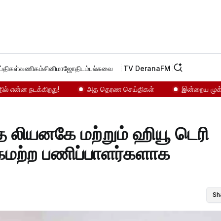
்திகள்
வணிகம்
சினிமா
ஜோதிடம்
பல்சுவை
TV Derana
FM
்ன நடக்கிறது!
அத தெரண செய்திகள்
இன்றைய முக்கியச் ச
கமற்ற பணிப்பாளர்களாக
Sh