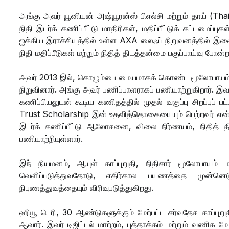
அங்கு அவர் யூனியன் அஷ்யூரன்ஸ் பிஎல்சி மற்றும் தாய் (Th
நிதி இடர்க் கணிப்பீட்டு மாதிரிகள், மதிப்பீட்டுக் கட்டமைப்ப
ஐக்கிய இராச்சியத்தில் உள்ள AXA லைஃப் நிறுவனத்தில் இணைந்த
நிதி மதிப்பீடுகள் மற்றும் நிதித் திடத்தன்மை பகுப்பாய்வு போன
அவர் 2013 இல், கொழும்பை மையமாகக் கொண்ட மூலோபாயம்
நிறுவினார். அங்கு அவர் பணிப்பாளராகப் பணியாற்றுகிறார். இ
கணிப்பியலுடன் கூடிய கணிதத்தில் முதல் வகுப்பு சிறப்புப் 
Trust Scholarship இன் உதவித்தொகையையும் பெற்றவர் என்பது
இடர்க் கணிப்பீட்டு ஆலோசனை, விலை நிர்ணயம், நிதித் தி
பணியாற்றியுள்ளார்.
இந் நியமனம், ஆயுள் காப்புறுதி, நிதிசார் மூலோபா
வெளிப்படுத்துவதோடு, எதிர்கால பயணத்தை முன்னெட
நிபுணத்துவத்தையும் விரிவுபடுத்துகிறது.
ஹியூ டெரி, 30 ஆண்டுகளுக்கும் மேற்பட்ட சர்வதேச காப்புற
ஆவார். இவர் டிஜிட்டல் மாற்றம், புத்தாக்கம் மற்றும் வணிக ம