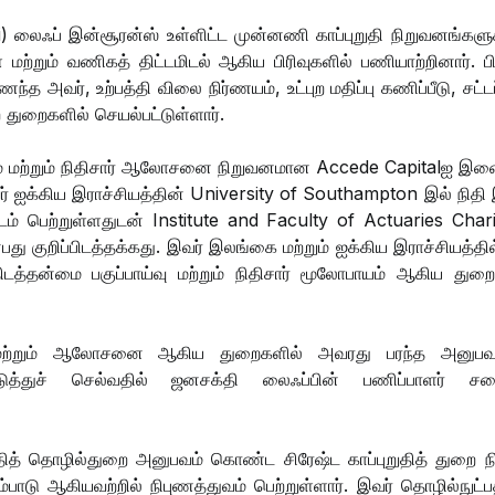
ai) லைஃப் இன்சூரன்ஸ் உள்ளிட்ட முன்னணி காப்புறுதி நிறுவனங்கள
ுகள் மற்றும் வணிகத் திட்டமிடல் ஆகிய பிரிவுகளில் பணியாற்றினார். ப
 அவர், உற்பத்தி விலை நிர்ணயம், உட்புற மதிப்பு கணிப்பீடு, சட்டப
்ற துறைகளில் செயல்பட்டுள்ளார்.
 மற்றும் நிதிசார் ஆலோசனை நிறுவனமான Accede Capitalஐ இண
வர் ஐக்கிய இராச்சியத்தின் University of Southampton இல் நிதி 
பட்டம் பெற்றுள்ளதுடன் Institute and Faculty of Actuaries Char
 குறிப்பிடத்தக்கது. இவர் இலங்கை மற்றும் ஐக்கிய இராச்சியத்தில
டத்தன்மை பகுப்பாய்வு மற்றும் நிதிசார் மூலோபாயம் ஆகிய துறை
யம் மற்றும் ஆலோசனை ஆகிய துறைகளில் அவரது பரந்த அனுப
ுத்துச் செல்வதில் ஜனசக்தி லைஃப்பின் பணிப்பாளர் சப
ுதித் தொழில்துறை அனுபவம் கொண்ட சிரேஷ்ட காப்புறுதித் துறை நி
ேம்பாடு ஆகியவற்றில் நிபுணத்துவம் பெற்றுள்ளார். இவர் தொழில்நுட்ப