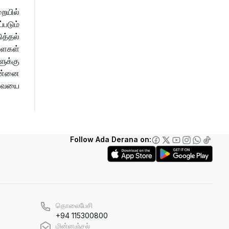
ையில்
படும்
த்தல்
ளைகள்
ுக்கு
தன்னை
ேவையை
Follow Ada Derana on:
தொலைபேசி
+94 115300800
மின்னஞ்சல்