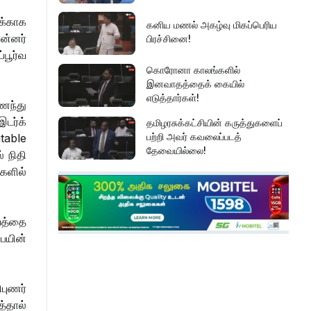
ுக்காக
கனிய மணல் அகழ்வு மிகப்பெரிய
ின்னர்
பிரச்சினை!
்பூர்வ
கொரோனா காலங்களில்
இனவாதத்தைக் கையில்
எடுத்தார்கள்!
ைந்து
இடர்க்
தமிழரசுக்கட்சியின் கருத்துகளைப்
பற்றி அவர் கவலைப்படத்
itable
தேவையில்லை!
் நிதி
களில்
இது அதனுடன் சம்பந்தப்பட்ட
கேள்விதான் ஐயா!
வத்தை
ையின்
பல மாணவர்களின் எதிர்காலம்
நாசமாகிறது!
புணர்
கல்விச்சூழலில் இது ஒரு நவீன
த்தால்
தீண்டாமையாகும்!