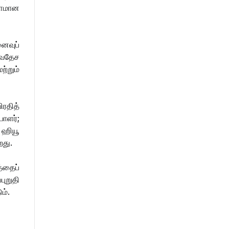
 தளமான
தமிழர் பகுதிகளில் ஏன் இவ்வாறு
நடக்கிறது?
ைவுப்
ர்வதேச
அரசின் மீது மேலும் சந்தேகத்தை
ற்றும்
அதிகரிக்கின்றது!
ிரதித்
செம்மறி என்று கூறுவது பிழை!
பாளர்;
 ஹியூ
றது.
்தைப்
ுறுதி
ும்.