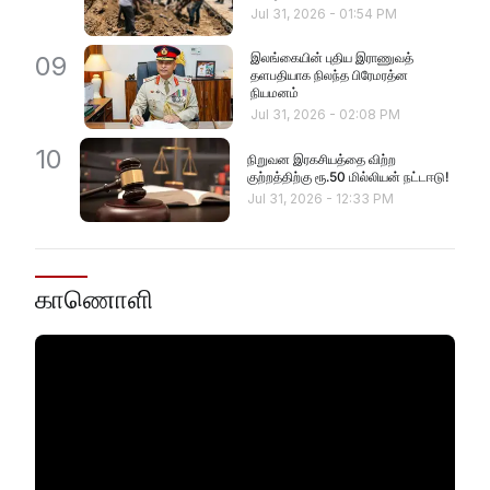
Jul 31, 2026
-
01:54 PM
இலங்கையின் புதிய இராணுவத்
09
தளபதியாக நிலந்த பிரேமரத்ன
நியமனம்
Jul 31, 2026
-
02:08 PM
10
நிறுவன இரகசியத்தை விற்ற
குற்றத்திற்கு ரூ.50 மில்லியன் நட்டஈடு!
Jul 31, 2026
-
12:33 PM
காணொளி