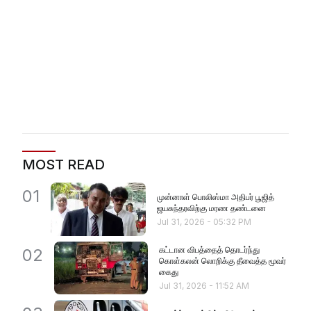
MOST READ
01
முன்னாள் பொலிஸ்மா அதிபர் பூஜித்
ஜயசுந்தரவிற்கு மரண தண்டனை
Jul 31, 2026
-
05:32 PM
கட்டான விபத்தைத் தொடர்ந்து
02
கொள்கலன் லொறிக்கு தீவைத்த மூவர்
கைது
Jul 31, 2026
-
11:52 AM