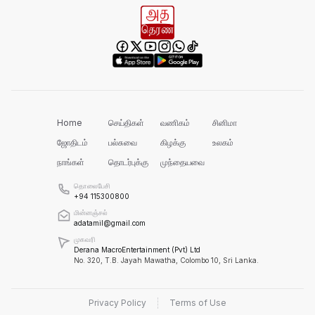
வனஜீவராசிகள் அதிகாரிகளால் மீட்பு!
செம்மணியின் ஆதாரங்களைப் பாதுகாக்க
வேண்டும்!
Home
செய்திகள்
வணிகம்
சினிமா
ஜோதிடம்
பல்சுவை
கிழக்கு
உலகம்
நாங்கள்
தொடர்புக்கு
முந்தையவை
ரவிகரன் கோரிக்கை!
தொலைபேசி
+94 115300800
மின்னஞ்சல்
adatamil@gmail.com
அரசின் நடவடிக்கை தான் என்ன?
முகவரி
Derana MacroEntertainment (Pvt) Ltd
No. 320, T.B. Jayah Mawatha, Colombo 10, Sri Lanka.
ஹட்டன் - கொழும்பு வீதியில் மீண்டும்
போக்குவரத்து!
Privacy Policy
Terms of Use