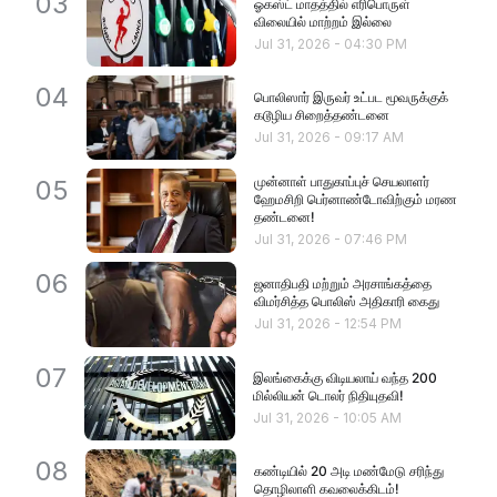
03
ஓகஸ்ட் மாதத்தில் எரிபொருள்
விலையில் மாற்றம் இல்லை
Jul 31, 2026
-
04:30 PM
04
பொலிஸார் இருவர் உட்பட மூவருக்குக்
கடூழிய சிறைத்தண்டனை
Jul 31, 2026
-
09:17 AM
முன்னாள் பாதுகாப்புச் செயலாளர்
05
ஹேமசிறி பெர்னாண்டோவிற்கும் மரண
தண்டனை!
Jul 31, 2026
-
07:46 PM
06
ஜனாதிபதி மற்றும் அரசாங்கத்தை
விமர்சித்த பொலிஸ் அதிகாரி கைது
Jul 31, 2026
-
12:54 PM
07
இலங்கைக்கு விடியலாய் வந்த 200
மில்லியன் டொலர் நிதியுதவி!
Jul 31, 2026
-
10:05 AM
08
கண்டியில் 20 அடி மண்மேடு சரிந்து
தொழிலாளி கவலைக்கிடம்!