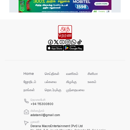
ஸ்டோனிகிளிப் தோட்டத்தில் கம்பிப்
பொறியில் சிக்கிய சிறுத்தை
செம்மணி அகழ்வுப்பணிக்குத்
தேவையான நிதியை நாங்கள்
ஒதுக்கியுள்ளோம்!
ரவிகரன் கோரிக்கை!
Home
செய்திகள்
வணிகம்
சினிமா
ஜோதிடம்
பல்சுவை
கிழக்கு
உலகம்
அரசின் நடவடிக்கை தான் என்ன?
நாங்கள்
தொடர்புக்கு
முந்தையவை
தொலைபேசி
+94 115300800
கொத்மலை வான் கதவுகள் திறப்பு
மின்னஞ்சல்
adatamil@gmail.com
முகவரி
Derana MacroEntertainment (Pvt) Ltd