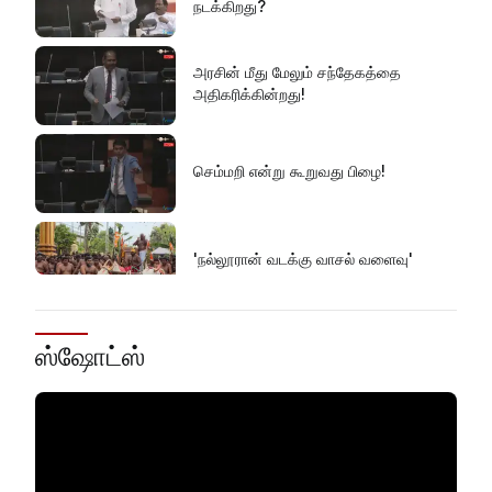
நடக்கிறது?
அரசின் மீது மேலும் சந்தேகத்தை
அதிகரிக்கின்றது!
செம்மறி என்று கூறுவது பிழை!
'நல்லூரான் வடக்கு வாசல் வளைவு'
எல் நினோவை எதிர்கொள்ளத் தயாராக
ஸ்ஷோட்ஸ்
வேண்டும்!
வனஜீவராசிகள் அதிகாரிகளால் மீட்பு!