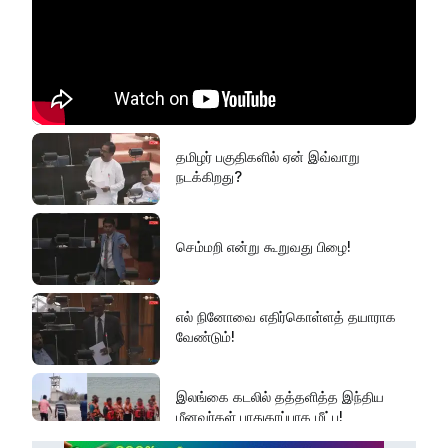
செம்மணியின் ஆதாரங்களைப் பாதுகாக்க
வேண்டும்!
ரவிகரன் கோரிக்கை!
தமிழர் பகுதிகளில் ஏன் இவ்வாறு
நடக்கிறது?
அரசின் நடவடிக்கை தான் என்ன?
செம்மறி என்று கூறுவது பிழை!
ஹட்டன் - கொழும்பு வீதியில் மீண்டும்
போக்குவரத்து!
எல் நினோவை எதிர்கொள்ளத் தயாராக
வேண்டும்!
இலங்கை கடலில் தத்தளித்த இந்திய
மீனவர்கள் பாதுகாப்பாக மீட்பு!