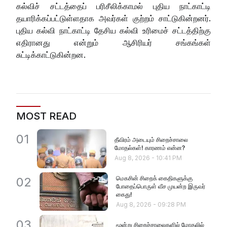
கல்விச் சட்டத்தைப் பரிசீலிக்காமல் புதிய நாட்காட்டி
தயாரிக்கப்பட்டுள்ளதாக அவர்கள் குற்றம் சாட்டுகின்றனர்.
புதிய கல்வி நாட்காட்டி தேசிய கல்வி உரிமைச் சட்டத்திற்கு
எதிரானது என்றும் ஆசிரியர் சங்கங்கள்
சுட்டிக்காட்டுகின்றன.
MOST READ
01
தீவிரம் அடையும் சிறைச்சாலை
மோதல்கள்! காரணம் என்ன?
Aug 8, 2026
-
10:41 PM
மெகசின் சிறைக் கைதிகளுக்கு
02
போதைப்பொருள் வீச முயன்ற இருவர்
கைது!
Aug 8, 2026
-
09:28 PM
03
மூன்று சிறைச்சாலைகளில் மோதலில்