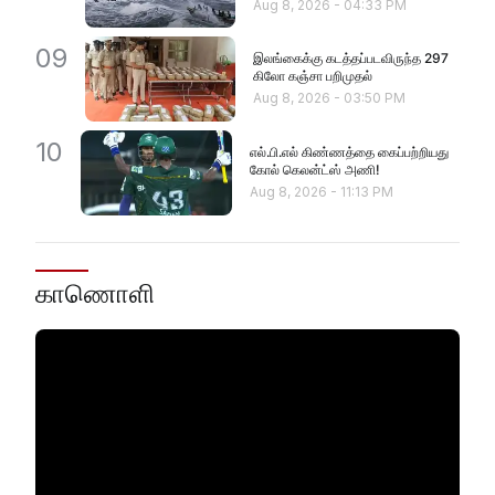
Aug 8, 2026
-
04:33 PM
09
இலங்கைக்கு கடத்தப்படவிருந்த 297
கிலோ கஞ்சா பறிமுதல்
Aug 8, 2026
-
03:50 PM
10
எல்.பி.எல் கிண்ணத்தை கைப்பற்றியது
கோல் கெலன்ட்ஸ் அணி!
Aug 8, 2026
-
11:13 PM
காணொளி