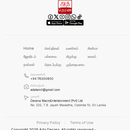
பல மாணவர்களின் எதிர்காலம்
நாசமாகிறது!
கல்விச்சூழலில் இது ஒரு நவீன
தீண்டாமையாகும்!
Home
செய்திகள்
வணிகம்
சினிமா
ஜோதிடம்
பல்சுவை
கிழக்கு
உலகம்
நாங்கள்
தொடர்புக்கு
முந்தையவை
தமிழர் பகுதிகளில் ஏன் இவ்வாறு
நடக்கிறது?
தொலைபேசி
+94 115300800
மின்னஞ்சல்
அரசின் மீது மேலும் சந்தேகத்தை
adatamil@gmail.com
அதிகரிக்கின்றது!
முகவரி
Derana MacroEntertainment (Pvt) Ltd
No. 320, T.B. Jayah Mawatha, Colombo 10, Sri Lanka.
செம்மறி என்று கூறுவது பிழை!
Privacy Policy
Terms of Use
Copyright
2026
Ada Derana. All rights reserved -