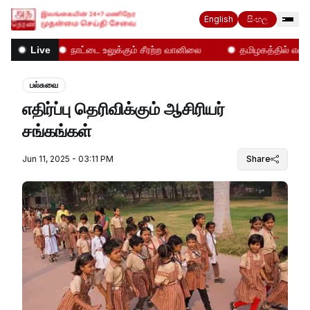
English
සිංහල
கள்!
நாட்டை உலுக்கும் சீரற்ற வானிலை
தமிழகத்தில் என்ன ந
Live
பல்சுவை
எதிர்ப்பு தெரிவிக்கும் ஆசிரியர்
சங்கங்கள்
Jun 11, 2025 - 03:11 PM
Share