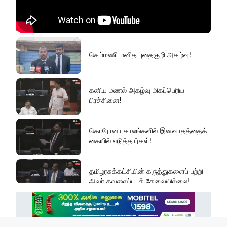
செம்மணி மனித புதைகுழி அகழ்வு!
கனிய மணல் அகழ்வு மிகப்பெரிய
பிரச்சினை!
கொரோனா காலங்களில் இனவாதத்தைக்
கையில் எடுத்தார்கள்!
தமிழரசுக்கட்சியின் கருத்துகளைப் பற்றி
அவர் கவலைப்படத் தேவையில்லை!
இது அதனுடன் சம்பந்தப்பட்ட கேள்விதான்
ஐயா!