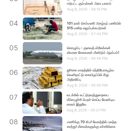
ஈடுபட்ட கும்பல்கள் அடையாளம்
Aug 8, 2026
-
08:19 PM
04
101 நாள் செம்மணி அகழ்வுப் பணியில்
515 மனித எலும்புக்கூடுகள்
Aug 8, 2026
-
07:44 PM
05
கொழும்பு - குவைத் ஸ்ரீலங்கன்
விமான சேவைகள் மீண்டும் ஆரம்பம்!
Aug 8, 2026
-
06:49 PM
ஜூலை மாதத்தில் உத்தியோகபூர்வ
06
வெளிநாட்டு கையிருப்பில் சிறு
அதிகரிப்பு
Aug 8, 2026
-
06:06 PM
வடக்கில் கூட்டுறவுத்துறையை
07
மீளெழுச்சி பெறச் செய்ய வேண்டிய
காலம் இதுவே
Aug 8, 2026
-
05:21 PM
08
மணிக்கு 70 கி.மீ வேகத்தில் பலத்த
காற்று! மீனவர்களுக்கு எச்சரிக்கை