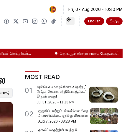
Fri, 07 Aug 2026
-
10:40 PM
English
සිංහල
ெய்திகள்...
தொடரும் சிறைச்சாலை மோதல்கள்!
நாட
லை
MOST READ
அஸ்வெசும ஊழல் மோசடி: நோர்வூட்
01
பிரதேச செயலக உத்தியோகத்தர்கள்
are
இருவர் கைது!
Jul 31, 2026
-
11:13 PM
குருவிட்ட மற்றும் பல்லன்சேன சிறை
02
அமைதியின்மை குறித்து விசாரணை
Aug 7, 2026
-
08:28 PM
ஓகஸ்ட் மாதத்தின் கடந்த 6