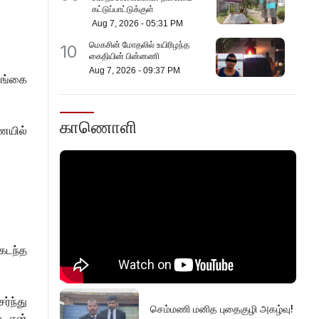
கட்டுப்பாட்டுக்குள்
Aug 7, 2026
-
05:31 PM
மெகசின் மோதலில் உயிரிழந்த
10
கைதியின் பின்னணி
Aug 7, 2026
-
09:37 PM
லங்கை
காணொளி
ையில்
கடந்த
்ந்து
செம்மணி மனித புதைகுழி அகழ்வு!
் ஏன்