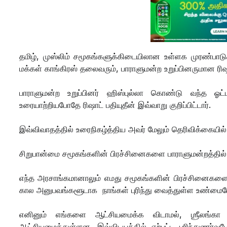
தமிழ், முஸ்லிம் சமூகங்களுக்கிடையிலான உள்ளக முரண்பாட
மக்கள் காங்கிரஸ் தலைவரும், பாராளுமன்ற உறுப்பினருமான ரிஷாட
பாராளுமன்ற உறுப்பினர் ஹிஸ்புல்லா கொண்டு வந்த ஓட்
உரையாற்றியபோதே ரிஷாட் பதியுதீன் இவ்வாறு குறிப்பிட்டார்.
இவ்விவாதத்தில் உரைநிகழ்த்திய அவர் மேலும் தெரிவிக்கையில்
சிறுபான்மை சமூகங்களின் பிரச்சினைகளை பாராளுமன்றத்தில் சம
எந்த அரசாங்கமானாலும் எமது சமூகங்களின் பிரச்சினைகளைத் த
கால அனுபவங்களூடாக நாங்கள் புரிந்து வைத்துள்ள உண்மைய
எனினும் எங்களை ஆட்சியமைக்க விடாமல், ஶ்ரீலங்கா முஸ
ஆட்சியமைத்துள்ளன. இவ்விடயத்தில் ஏற்பட்ட புரிந்துணர்வ