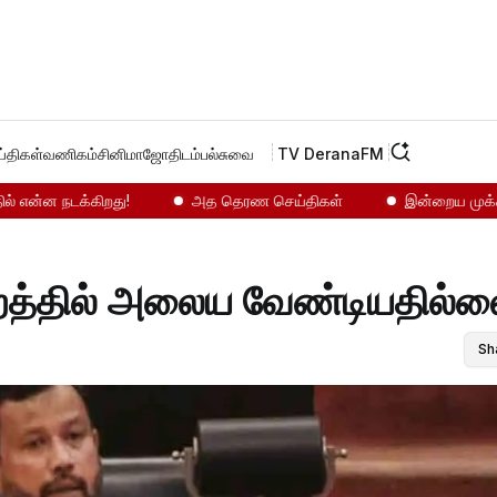
்திகள்
வணிகம்
சினிமா
ஜோதிடம்
பல்சுவை
TV Derana
FM
்ன நடக்கிறது!
அத தெரண செய்திகள்
இன்றைய முக்கியச் ச
்றத்தில் அலைய வேண்டியதில்
Sh