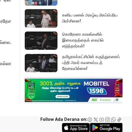
கனிய மணல் அகழ்வு மிகப்பெரிய
ிரதேச
பிரச்சினை!
கொரோனா காலங்களில்
இனவாதத்தைக் கையில்
ல்லை.
எடுத்தார்கள்!
தமிழரசுக்கட்சியின் கருத்துகளைப்
பற்றி அவர் கவலைப்படத்
எல்லா
தேவையில்லை!
இது அதனுடன் சம்பந்தப்பட்ட
கேள்விதான் ஐயா!
பல மாணவர்களின் எதிர்காலம்
நாசமாகிறது!
Follow Ada Derana on:
கல்விச்சூழலில் இது ஒரு நவீன