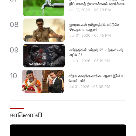
நீர்ப்பாசனத் திணைக்களம் கோரிக்கை
Jul 31, 2026
-
08:28 PM
08
ஜனநாயகன் தமிழகத்தில் மட்டுமே
செய்துள்ள வசூல்!
Jul 31, 2026
-
05:45 PM
09
கார்த்தியின் “சர்தார் 2” படத்தின் டீசர்
அப்டேட்!
Jul 31, 2026
-
05:19 PM
10
கர்நாடகாவுக்கு வாங்க.. ஆனா இப்போ
வேண்டாம்!
Jul 31, 2026
-
05:38 PM
காணொளி