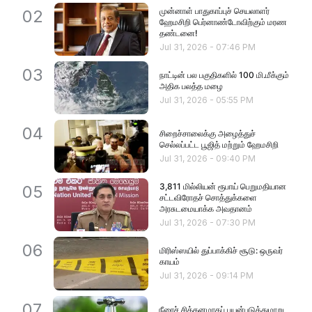
முன்னாள் பாதுகாப்புச் செயலாளர்
02
ஹேமசிறி பெர்னாண்டோவிற்கும் மரண
தண்டனை!
Jul 31, 2026
-
07:46 PM
03
நாட்டின் பல பகுதிகளில் 100 மி.மீக்கும்
அதிக பலத்த மழை
Jul 31, 2026
-
05:55 PM
04
சிறைச்சாலைக்கு அழைத்துச்
செல்லப்பட்ட பூஜித் மற்றும் ஹேமசிறி
Jul 31, 2026
-
09:40 PM
3,811 மில்லியன் ரூபாய் பெறுமதியான
05
சட்டவிரோதச் சொத்துக்களை
அரசுடமையாக்க அவதானம்
Jul 31, 2026
-
07:30 PM
06
மிரிஸ்ஸயில் துப்பாக்கிச் சூடு: ஒருவர்
காயம்
Jul 31, 2026
-
09:14 PM
07
நீரைச் சிக்கனமாகப் பயன்படுத்துமாறு