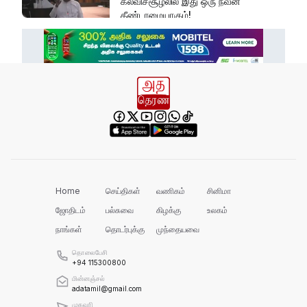
கல்விச்சூழலில் இது ஒரு நவீன
தீண்டாமையாகும்!
தமிழர் பகுதிகளில் ஏன் இவ்வாறு
நடக்கிறது?
அரசின் மீது மேலும் சந்தேகத்தை
அதிகரிக்கின்றது!
செம்மறி என்று கூறுவது பிழை!
Home
செய்திகள்
வணிகம்
சினிமா
ஜோதிடம்
பல்சுவை
கிழக்கு
உலகம்
நாங்கள்
தொடர்புக்கு
முந்தையவை
'நல்லூரான் வடக்கு வாசல் வளைவு'
தொலைபேசி
+94 115300800
மின்னஞ்சல்
எல் நினோவை எதிர்கொள்ளத் தயாராக
adatamil@gmail.com
வேண்டும்!
முகவரி