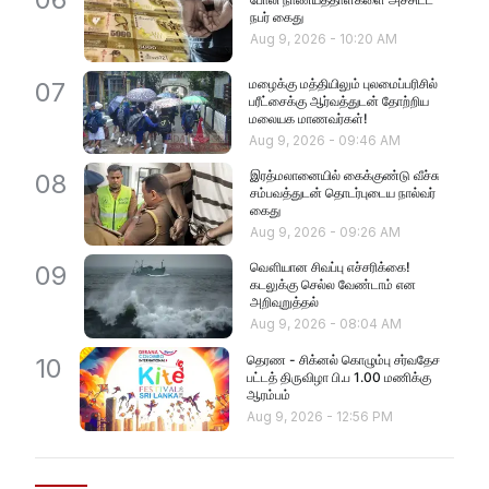
நபர் கைது
Aug 9, 2026
-
10:20 AM
மழைக்கு மத்தியிலும் புலமைப்பரிசில்
07
பரீட்சைக்கு ஆர்வத்துடன் தோற்றிய
மலையக மாணவர்கள்!
Aug 9, 2026
-
09:46 AM
இரத்மலானையில் கைக்குண்டு வீச்சு
08
சம்பவத்துடன் தொடர்புடைய நால்வர்
கைது
Aug 9, 2026
-
09:26 AM
வௌியான சிவப்பு எச்சரிக்கை!
09
கடலுக்கு செல்ல வேண்டாம் என
அறிவுறுத்தல்
Aug 9, 2026
-
08:04 AM
தெரண - சிக்னல் கொழும்பு சர்வதேச
10
பட்டத் திருவிழா பி.ப 1.00 மணிக்கு
ஆரம்பம்
Aug 9, 2026
-
12:56 PM