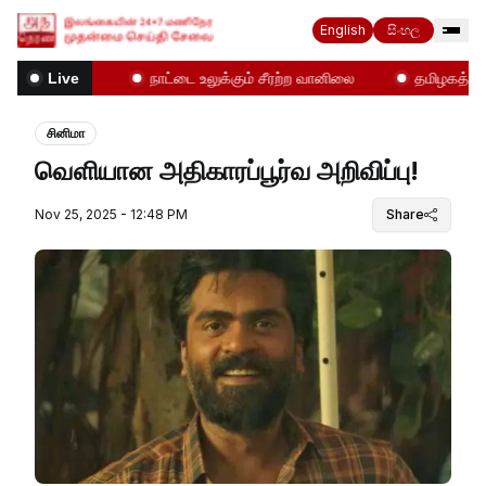
English
සිංහල
மோதல்கள்!
நாட்டை உலுக்கும் சீரற்ற வானிலை
தமிழகத்தில் 
Live
சினிமா
வௌியான அதிகாரப்பூர்வ அறிவிப்பு!
Nov 25, 2025 - 12:48 PM
Share