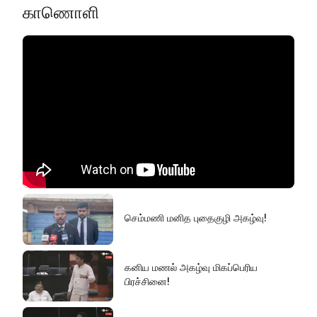
காணொளி
செம்மணி மனித புதைகுழி அகழ்வு!
கனிய மணல் அகழ்வு மிகப்பெரிய
பிரச்சினை!