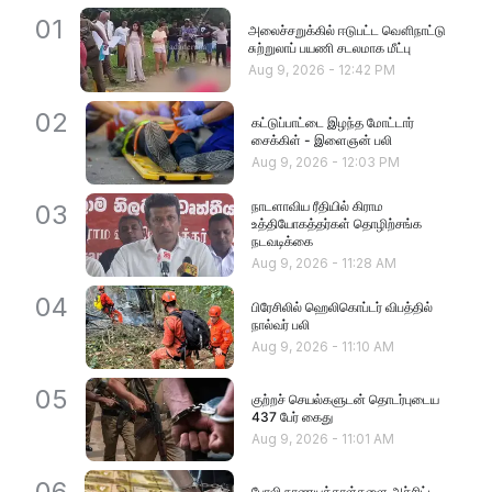
01
அலைச்சறுக்கில் ஈடுபட்ட வௌிநாட்டு
சுற்றுலாப் பயணி சடலமாக மீட்பு
Aug 9, 2026
-
12:42 PM
02
கட்டுப்பாட்டை இழந்த மோட்டார்
சைக்கிள் - இளைஞன் பலி
Aug 9, 2026
-
12:03 PM
நாடளாவிய ரீதியில் கிராம
03
உத்தியோகத்தர்கள் தொழிற்சங்க
நடவடிக்கை
Aug 9, 2026
-
11:28 AM
04
பிரேசிலில் ஹெலிகொப்டர் விபத்தில்
நால்வர் பலி
Aug 9, 2026
-
11:10 AM
05
குற்றச் செயல்களுடன் தொடர்புடைய
437 பேர் கைது
Aug 9, 2026
-
11:01 AM
06
போலி நாணயத்தாள்களை அச்சிட்ட