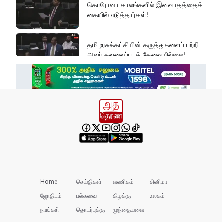
கொரோனா காலங்களில் இனவாதத்தைக்
கையில் எடுத்தார்கள்!
தமிழரசுக்கட்சியின் கருத்துகளைப் பற்றி
அவர் கவலைப்படத் தேவையில்லை!
இது அதனுடன் சம்பந்தப்பட்ட கேள்விதான்
ஐயா!
பல மாணவர்களின் எதிர்காலம்
நாசமாகிறது!
கல்விச்சூழலில் இது ஒரு நவீன
தீண்டாமையாகும்!
Home
செய்திகள்
வணிகம்
சினிமா
ஜோதிடம்
பல்சுவை
கிழக்கு
உலகம்
நாங்கள்
தொடர்புக்கு
முந்தையவை
தமிழர் பகுதிகளில் ஏன் இவ்வாறு
நடக்கிறது?