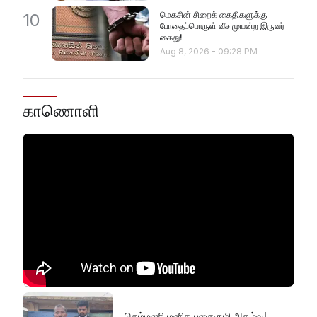
மெகசின் சிறைக் கைதிகளுக்கு
10
போதைப்பொருள் வீச முயன்ற இருவர்
கைது!
Aug 8, 2026
-
09:28 PM
காணொளி
செம்மணி மனித புதைகுழி அகழ்வு!