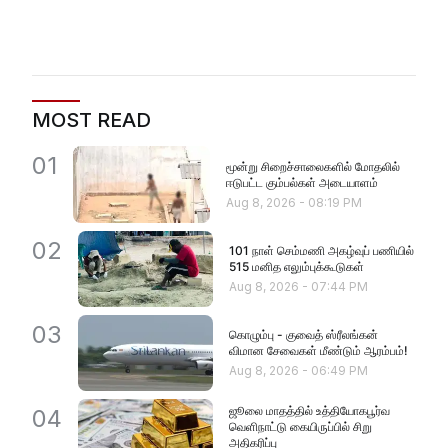
MOST READ
01
மூன்று சிறைச்சாலைகளில் மோதலில்
ஈடுபட்ட கும்பல்கள் அடையாளம்
Aug 8, 2026
-
08:19 PM
02
101 நாள் செம்மணி அகழ்வுப் பணியில்
515 மனித எலும்புக்கூடுகள்
Aug 8, 2026
-
07:44 PM
03
கொழும்பு - குவைத் ஸ்ரீலங்கன்
விமான சேவைகள் மீண்டும் ஆரம்பம்!
Aug 8, 2026
-
06:49 PM
ஜூலை மாதத்தில் உத்தியோகபூர்வ
04
வெளிநாட்டு கையிருப்பில் சிறு
அதிகரிப்பு