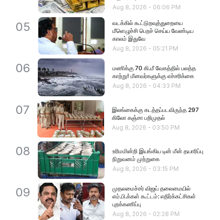
Aug 8, 2026
-
06:06 PM
வடக்கில் கூட்டுறவுத்துறையை
05
மீளெழுச்சி பெறச் செய்ய வேண்டிய
காலம் இதுவே
Aug 8, 2026
-
05:21 PM
06
மணிக்கு 70 கி.மீ வேகத்தில் பலத்த
காற்று! மீனவர்களுக்கு எச்சரிக்கை
Aug 8, 2026
-
04:33 PM
07
இலங்கைக்கு கடத்தப்படவிருந்த 297
கிலோ கஞ்சா பறிமுதல்
Aug 8, 2026
-
03:50 PM
08
உரிமமின்றி இயங்கிய டின் மீன் தயாரிப்பு
நிறுவனம் முற்றுகை
Aug 8, 2026
-
03:15 PM
முதலமைச்சர் விஜய் தலைமையில்
09
எம்.பி.க்கள் கூட்டம்: எதிர்க்கட்சிகள்
புறக்கணிப்பு
Aug 8, 2026
-
02:28 PM