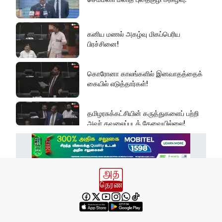
கனிய மணல் அகழ்வு மிகப்பெரிய
பிரச்சினை!
கொரோனா காலங்களில் இனவாதத்தைக்
கையில் எடுத்தார்கள்!
தமிழரசுக்கட்சியின் கருத்துகளைப் பற்றி
அவர் கவலைப்படத் தேவையில்லை!
இது அதனுடன் சம்பந்தப்பட்ட கேள்விதான்
ஐயா!
பல மாணவர்களின் எதிர்காலம்
நாசமாகிறது!