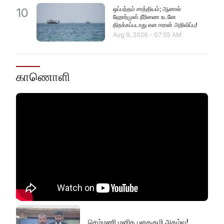
ஒப்பந்தம் சாத்தியம்; ஆனால்
10
ஹோர்முஸ் நீரிணை உடனே
திறக்கப்படாது என ஈரான் அறிவிப்பு!
Aug 9, 2026
-
07:55 AM
காணொளி
செம்மணி மனித புதைகுழி அகழ்வு!