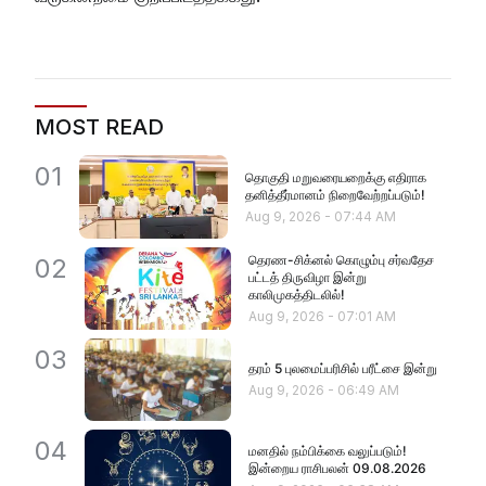
MOST READ
01
தொகுதி மறுவரையறைக்கு எதிராக
தனித்தீர்மானம் நிறைவேற்றப்படும்!
Aug 9, 2026
-
07:44 AM
தெரண-சிக்னல் கொழும்பு சர்வதேச
02
பட்டத் திருவிழா இன்று
காலிமுகத்திடலில்!
Aug 9, 2026
-
07:01 AM
03
தரம் 5 புலமைப்பரிசில் பரீட்சை இன்று
Aug 9, 2026
-
06:49 AM
04
மனதில் நம்பிக்கை வலுப்படும்!
இன்றைய ராசிபலன் 09.08.2026