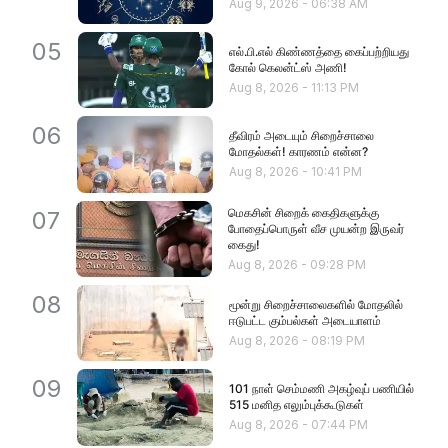
Aug 9, 2026
-
06:38 AM
05
எல்.பி.எல் கிண்ணத்தை கைப்பற்றியது
கோல் கெலன்ட்ஸ் அணி!
Aug 8, 2026
-
11:13 PM
06
தீவிரம் அடையும் சிறைச்சாலை
மோதல்கள்! காரணம் என்ன?
Aug 8, 2026
-
10:41 PM
மெகசின் சிறைக் கைதிகளுக்கு
07
போதைப்பொருள் வீச முயன்ற இருவர்
கைது!
Aug 8, 2026
-
09:28 PM
08
மூன்று சிறைச்சாலைகளில் மோதலில்
ஈடுபட்ட கும்பல்கள் அடையாளம்
Aug 8, 2026
-
08:19 PM
09
101 நாள் செம்மணி அகழ்வுப் பணியில்
515 மனித எலும்புக்கூடுகள்
Aug 8, 2026
-
07:44 PM