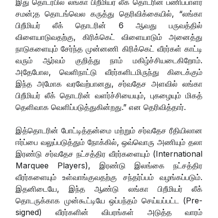
இது தொடர்பில் லங்கா பிறீமியர் லீக் தொடரின் பணிப்பாளர்
சமன்;த தொடங்வெல கருத்து தெரிவிக்கையில், “லங்கா
பிறீமியர் லீக் தொடரின் 6 ஆவது பருவத்தில்
விளையாடுவதற்கு, கிரிக்கெட் விளையாடும் அனைத்து
நாடுகளையும் சேர்ந்த முன்னணி கிரிக்கெட் வீரர்கள் காட்டி
வரும் ஆர்வம் குறித்து நாம் மகிழ்ச்சியடைகிறோம்.
அதேபோல, வெளிநாட்டு வீரர்களிடமிருந்து கிடைக்கும்
இந்த அமோக வரவேற்பானது, சர்வதேச அளவில் லங்கா
பிறீமியர் லீக் தொடரின் வளர்ச்சியையும், புகழையும் மிகத்
தெளிவாக வெளிப்படுத்துகின்றது.” என தெரிவித்தார்.
இத்தொடரின் போட்டித்தன்மை மற்றும் சர்வதேச ரீதியிலான
ஈர்ப்பை வலுப்படுத்தும் நோக்கில், ஒவ்வொரு அணியும் தலா
இரண்டு சர்வதேச நட்சத்திர வீரர்களையும் (International
Marquee Players), இரண்டு இலங்கை நட்சத்திர
வீரர்களையும் உள்வாங்குவதற்கு சந்தர்ப்பம் வழங்கப்படும்.
இதனிடையே, இந்த ஆண்டு லங்கா பிறீமியர் லீக்
தொடருக்காக முன்கூட்டியே ஒப்பந்தம் செய்யப்பட்ட (Pre-
signed) வீரர்களின் விபரங்கள் அடுத்த வாரம்