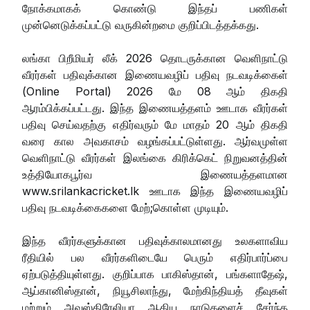
நோக்கமாகக் கொண்டு இந்தப் பணிகள்
முன்னெடுக்கப்பட்டு வருகின்றமை குறிப்பிடத்தக்கது.
லங்கா பிறீமியர் லீக் 2026 தொடருக்கான வெளிநாட்டு
வீரர்கள் பதிவுக்கான இணையவழிப் பதிவு நடவடிக்கைள்
(Online Portal) 2026 மே 08 ஆம் திகதி
ஆரம்பிக்கப்பட்டது. இந்த இணையத்தளம் ஊடாக வீரர்கள்
பதிவு செய்வதற்கு எதிர்வரும் மே மாதம் 20 ஆம் திகதி
வரை கால அவகாசம் வழங்கப்பட்டுள்ளது. ஆர்வமுள்ள
வெளிநாட்டு வீரர்கள் இலங்கை கிரிக்கெட் நிறுவனத்தின்
உத்தியோகபூர்வ இணையத்தளமான
www.srilankacricket.lk ஊடாக இந்த இணையவழிப்
பதிவு நடவடிக்கைகளை மேற்;கொள்ள முடியும்.
இந்த வீரர்களுக்கான பதிவுக்காலமானது உலகளாவிய
ரீதியில் பல வீரர்களிடையே பெரும் எதிர்பார்ப்பை
ஏற்படுத்தியுள்ளது. குறிப்பாக பாகிஸ்தான், பங்களாதேஷ்,
ஆப்கானிஸ்தான், நியூசிலாந்து, மேற்கிந்தியத் தீவுகள்
மற்றும் அவுஸ்திரேலியா ஆகிய நாடுகளைச் சேர்ந்த