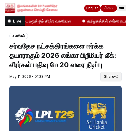
English
සිංහල
நாட்டை உலுக்கும் சீரற்ற வானிலை
தமிழகத்தில் என்ன நடக்கிறது
Live
வணிகம்
சர்வதேச நட்சத்திரங்களை ஈர்க்க
தயாராகும் 2026 லங்கா பிறீமியர் லீக்:
வீரர்கள் பதிவு மே 20 வரை நீடிப்பு
May 11, 2026 - 01:23 PM
Share