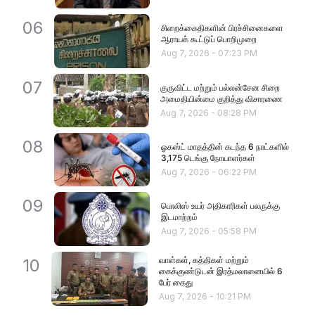
06
சிறைக்கைதிகளின் பிரச்சினைகளை
ஆராயக் கூட்டுப் பொறிமுறை
Aug 7, 2026
-
07:23 PM
07
குருவிட்ட மற்றும் பல்லன்சேன சிறை
அமைதியின்மை குறித்து விசாரணை
Aug 7, 2026
-
08:28 PM
08
ஓகஸ்ட் மாதத்தின் கடந்த 6 நாட்களில்
3,175 டெங்கு நோயாளர்கள்
Aug 7, 2026
-
06:22 PM
09
பொலிஸ் உயர் அதிகாரிகள் பலருக்கு
இடமாற்றம்
Aug 7, 2026
-
05:58 PM
வாள்கள், கத்திகள் மற்றும்
10
கைக்குண்டுடன் இரத்மலானையில் 6
பேர் கைது
Aug 7, 2026
-
10:21 PM