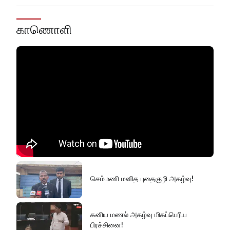
காணொளி
செம்மணி மனித புதைகுழி அகழ்வு!
கனிய மணல் அகழ்வு மிகப்பெரிய
பிரச்சினை!