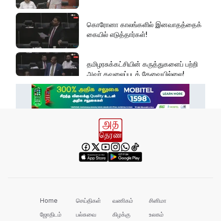
கொரோனா காலங்களில் இனவாதத்தைக்
கையில் எடுத்தார்கள்!
தமிழரசுக்கட்சியின் கருத்துகளைப் பற்றி
அவர் கவலைப்படத் தேவையில்லை!
இது அதனுடன் சம்பந்தப்பட்ட கேள்விதான்
ஐயா!
பல மாணவர்களின் எதிர்காலம்
நாசமாகிறது!
கல்விச்சூழலில் இது ஒரு நவீன
தீண்டாமையாகும்!
Home
செய்திகள்
வணிகம்
சினிமா
ஜோதிடம்
பல்சுவை
கிழக்கு
உலகம்