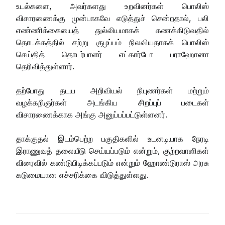
உடல்களை, அவர்களது உறவினர்கள் பொலிஸ்
விசாரணைக்கு முன்பாகவே எடுத்துச் சென்றதால், பலி
எண்ணிக்கையைத் துல்லியமாகக் கணக்கிடுவதில்
தொடக்கத்தில் சற்று குழப்பம் நிலவியதாகக் பொலிஸ்
செய்தித் தொடர்பாளர் எட்கார்டோ பராஹோனா
தெரிவித்துள்ளார்.
தற்போது தடய அறிவியல் நிபுணர்கள் மற்றும்
வழக்கறிஞர்கள் அடங்கிய சிறப்புப் படைகள்
விசாரணைக்காக அங்கு அனுப்பப்பட்டுள்ளனர்.
தாக்குதல் இடம்பெற்ற பகுதிகளில் உடனடியாக நேரடி
இராணுவத் தலையீடு செய்யப்படும் என்றும், குற்றவாளிகள்
விரைவில் கண்டுபிடிக்கப்படும் என்றும் ஹோண்டுராஸ் அரசு
கடுமையான எச்சரிக்கை விடுத்துள்ளது.