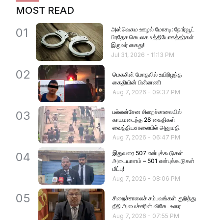
MOST READ
அஸ்வெசும ஊழல் மோசடி: நோர்வூட்
01
பிரதேச செயலக உத்தியோகத்தர்கள்
இருவர் கைது!
Jul 31, 2026
-
11:13 PM
02
மெகசின் மோதலில் உயிரிழந்த
கைதியின் பின்னணி
Aug 7, 2026
-
09:37 PM
பல்லன்சேன சிறைச்சாலையில்
03
காயமடைந்த 28 கைதிகள்
வைத்தியசாலையில் அனுமதி
Aug 7, 2026
-
06:47 PM
இதுவரை 507 என்புக்கூடுகள்
04
அடையாளம் – 501 என்புக்கூடுகள்
மீட்பு!
Aug 7, 2026
-
08:06 PM
05
சிறைச்சாலைச் சம்பவங்கள் குறித்து
நீதி அமைச்சரின் விசேட உரை
Aug 7, 2026
-
07:55 PM