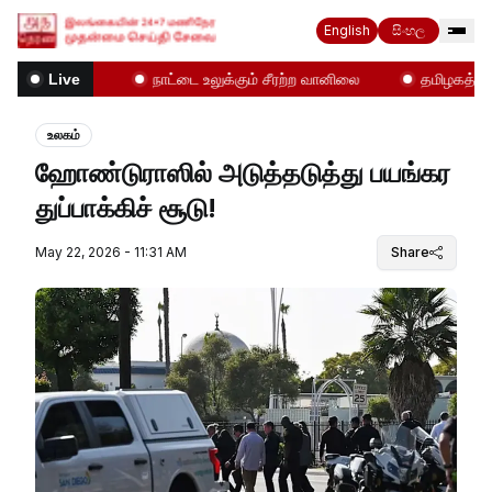
English
සිංහල
மோதல்கள்!
நாட்டை உலுக்கும் சீரற்ற வானிலை
தமிழகத்தில் எ
Live
உலகம்
ஹோண்டுராஸில் அடுத்தடுத்து பயங்கர
துப்பாக்கிச் சூடு!
May 22, 2026 - 11:31 AM
Share