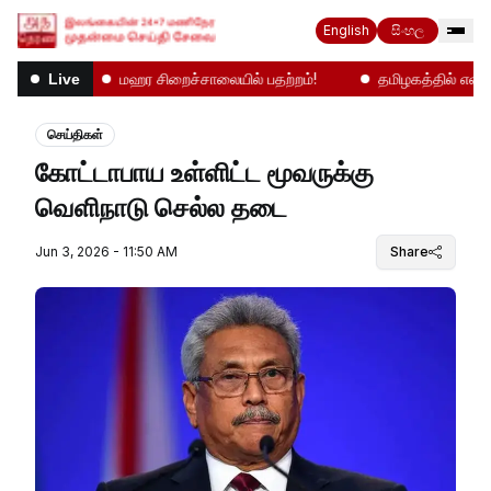
English
සිංහල
வானிலை
மஹர சிறைச்சாலையில் பதற்றம்!
தமிழகத்தில் என்ன ந
Live
செய்திகள்
கோட்டாபாய உள்ளிட்ட மூவருக்கு
வௌிநாடு செல்ல தடை
Jun 3, 2026 - 11:50 AM
Share