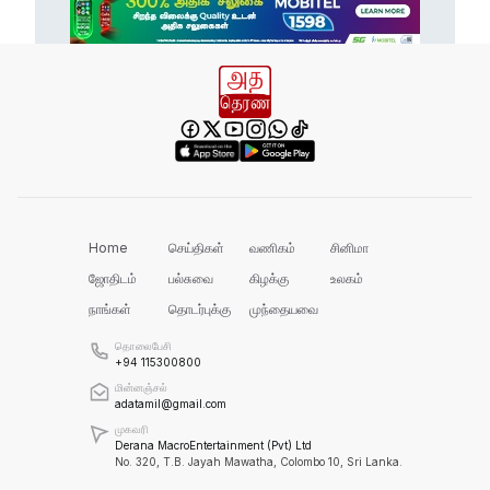
எல் நினோவை எதிர்கொள்ளத் தயாராக
வேண்டும்!
வனஜீவராசிகள் அதிகாரிகளால் மீட்பு!
செம்மணியின் ஆதாரங்களைப் பாதுகாக்க
வேண்டும்!
Home
செய்திகள்
வணிகம்
சினிமா
ஜோதிடம்
பல்சுவை
கிழக்கு
உலகம்
நாங்கள்
தொடர்புக்கு
முந்தையவை
ரவிகரன் கோரிக்கை!
தொலைபேசி
+94 115300800
மின்னஞ்சல்
adatamil@gmail.com
அரசின் நடவடிக்கை தான் என்ன?
முகவரி
Derana MacroEntertainment (Pvt) Ltd
No. 320, T.B. Jayah Mawatha, Colombo 10, Sri Lanka.