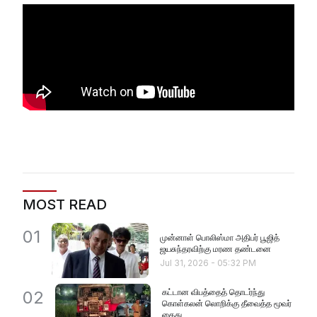
MOST READ
01
முன்னாள் பொலிஸ்மா அதிபர் பூஜித்
ஜயசுந்தரவிற்கு மரண தண்டனை
Jul 31, 2026
-
05:32 PM
கட்டான விபத்தைத் தொடர்ந்து
02
கொள்கலன் லொறிக்கு தீவைத்த மூவர்
கைது