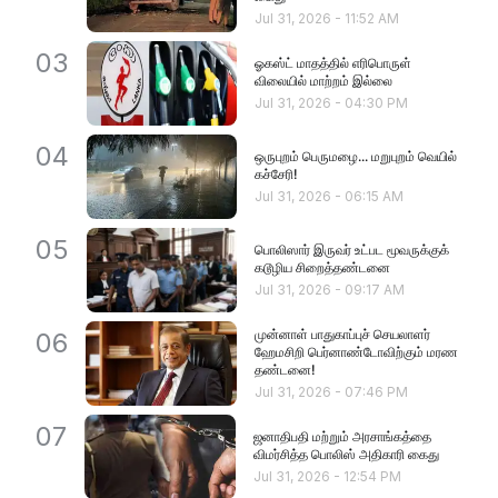
Jul 31, 2026
-
11:52 AM
03
ஓகஸ்ட் மாதத்தில் எரிபொருள்
விலையில் மாற்றம் இல்லை
Jul 31, 2026
-
04:30 PM
04
ஒருபுறம் பெருமழை... மறுபுறம் வெயில்
கச்சேரி!
Jul 31, 2026
-
06:15 AM
05
பொலிஸார் இருவர் உட்பட மூவருக்குக்
கடூழிய சிறைத்தண்டனை
Jul 31, 2026
-
09:17 AM
முன்னாள் பாதுகாப்புச் செயலாளர்
06
ஹேமசிறி பெர்னாண்டோவிற்கும் மரண
தண்டனை!
Jul 31, 2026
-
07:46 PM
07
ஜனாதிபதி மற்றும் அரசாங்கத்தை
விமர்சித்த பொலிஸ் அதிகாரி கைது
Jul 31, 2026
-
12:54 PM