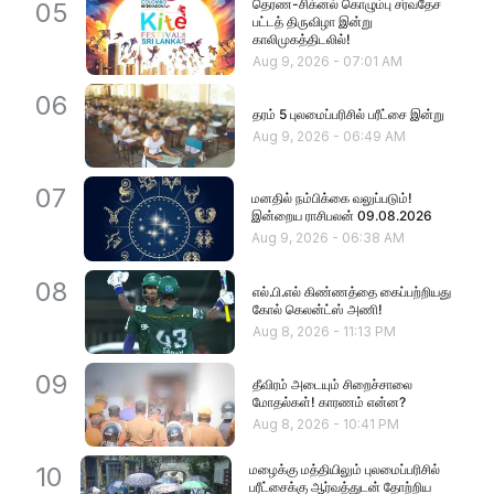
தெரண-சிக்னல் கொழும்பு சர்வதேச
05
பட்டத் திருவிழா இன்று
காலிமுகத்திடலில்!
Aug 9, 2026
-
07:01 AM
06
தரம் 5 புலமைப்பரிசில் பரீட்சை இன்று
Aug 9, 2026
-
06:49 AM
07
மனதில் நம்பிக்கை வலுப்படும்!
இன்றைய ராசிபலன் 09.08.2026
Aug 9, 2026
-
06:38 AM
08
எல்.பி.எல் கிண்ணத்தை கைப்பற்றியது
கோல் கெலன்ட்ஸ் அணி!
Aug 8, 2026
-
11:13 PM
09
தீவிரம் அடையும் சிறைச்சாலை
மோதல்கள்! காரணம் என்ன?
Aug 8, 2026
-
10:41 PM
மழைக்கு மத்தியிலும் புலமைப்பரிசில்
10
பரீட்சைக்கு ஆர்வத்துடன் தோற்றிய