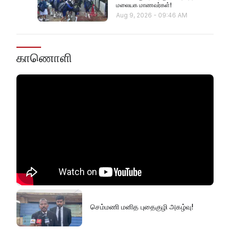
மலையக மாணவர்கள்!
Aug 9, 2026
-
09:46 AM
காணொளி
செம்மணி மனித புதைகுழி அகழ்வு!