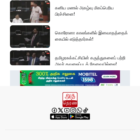
கனிய மணல் அகழ்வு மிகப்பெரிய
பிரச்சினை!
கொரோனா காலங்களில் இனவாதத்தைக்
கையில் எடுத்தார்கள்!
தமிழரசுக்கட்சியின் கருத்துகளைப் பற்றி
அவர் கவலைப்படத் தேவையில்லை!
இது அதனுடன் சம்பந்தப்பட்ட கேள்விதான்
ஐயா!
பல மாணவர்களின் எதிர்காலம்
நாசமாகிறது!
கல்விச்சூழலில் இது ஒரு நவீன