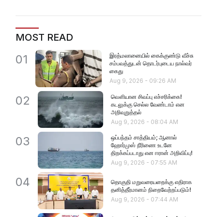
MOST READ
இரத்மலானையில் கைக்குண்டு வீச்சு
01
சம்பவத்துடன் தொடர்புடைய நால்வர்
கைது
Aug 9, 2026
-
09:26 AM
வௌியான சிவப்பு எச்சரிக்கை!
02
கடலுக்கு செல்ல வேண்டாம் என
அறிவுறுத்தல்
Aug 9, 2026
-
08:04 AM
ஒப்பந்தம் சாத்தியம்; ஆனால்
03
ஹோர்முஸ் நீரிணை உடனே
திறக்கப்படாது என ஈரான் அறிவிப்பு!
Aug 9, 2026
-
07:55 AM
04
தொகுதி மறுவரையறைக்கு எதிராக
தனித்தீர்மானம் நிறைவேற்றப்படும்!
Aug 9, 2026
-
07:44 AM