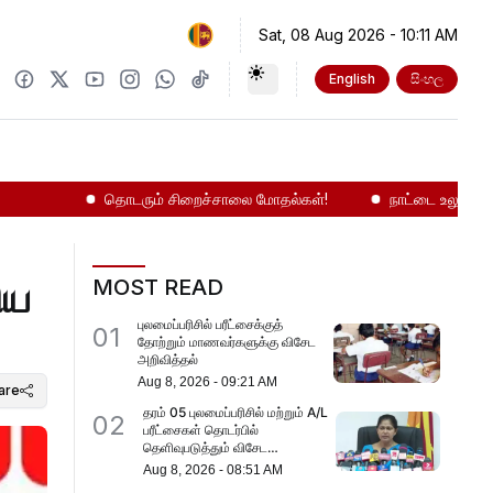
Sat, 08 Aug 2026
-
10:11 AM
English
සිංහල
தொடரும் சிறைச்சாலை மோதல்கள்!
நாட்டை உலுக்கும் சீ
MOST READ
புலமைப்பரிசில் பரீட்சைக்குத்
01
தோற்றும் மாணவர்களுக்கு விசேட
அறிவித்தல்
Aug 8, 2026
-
09:21 AM
are
தரம் 05 புலமைப்பரிசில் மற்றும் A/L
02
பரீட்சைகள் தொடர்பில்
தெளிவுபடுத்தும் விசேட
ஊடகவியலாளர் சந்திப்பு
Aug 8, 2026
-
08:51 AM