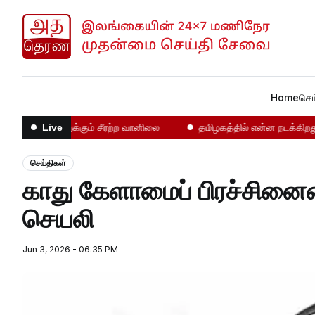
Home
செய
நாட்டை உலுக்கும் சீரற்ற வானிலை
தமிழகத்தில் என்ன நடக்கிறது!
Live
செய்திகள்
காது கேளாமைப் பிரச்சினையை முன்கூட்டியே கண்டறிய புதிய
செயலி
Jun 3, 2026 - 06:35 PM