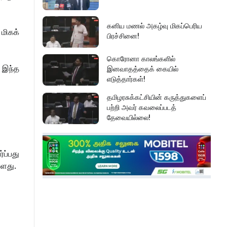
கனிய மணல் அகழ்வு மிகப்பெரிய
மிகக்
பிரச்சினை!
கொரோனா காலங்களில்
 இந்த
இனவாதத்தைக் கையில்
எடுத்தார்கள்!
தமிழரசுக்கட்சியின் கருத்துகளைப்
பற்றி அவர் கவலைப்படத்
தேவையில்லை!
இது அதனுடன் சம்பந்தப்பட்ட
கேள்விதான் ஐயா!
ப்பது
்ளது.
பல மாணவர்களின் எதிர்காலம்
நாசமாகிறது!
கல்விச்சூழலில் இது ஒரு நவீன