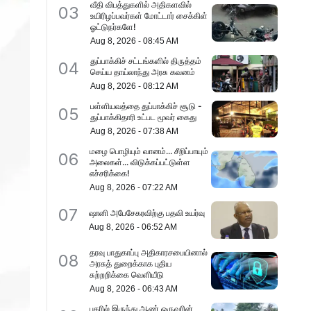
வீதி விபத்துகளில் அதிகளவில்
03
உயிரிழப்பவர்கள் மோட்டார் சைக்கிள்
ஓட்டுநர்களே!
Aug 8, 2026
-
08:45 AM
துப்பாக்கிச் சட்டங்களில் திருத்தம்
04
செய்ய தாய்லாந்து அரசு கவனம்
Aug 8, 2026
-
08:12 AM
பள்ளியவத்தை துப்பாக்கிச் சூடு -
05
துப்பாக்கிதாரி உட்பட மூவர் கைது
Aug 8, 2026
-
07:38 AM
மழை பொழியும் வானம்... சீறிப்பாயும்
06
அலைகள்... விடுக்கப்பட்டுள்ள
எச்சரிக்கை!
Aug 8, 2026
-
07:22 AM
07
ஷானி அபேசேகரவிற்கு பதவி உயர்வு
Aug 8, 2026
-
06:52 AM
தரவு பாதுகாப்பு அதிகாரசபையினால்
08
அரசுத் துறைக்காக புதிய
சுற்றறிக்கை வெளியீடு
Aug 8, 2026
-
06:43 AM
புதரில் இருந்து ஆண் ஒருவரின்