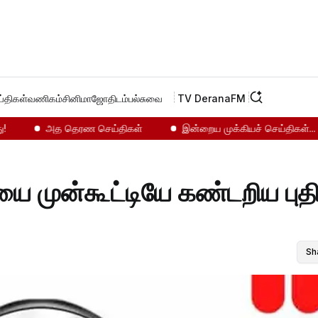
்திகள்
வணிகம்
சினிமா
ஜோதிடம்
பல்சுவை
TV Derana
FM
அத தெரண செய்திகள்
இன்றைய முக்கியச் செய்திகள்...
Sh