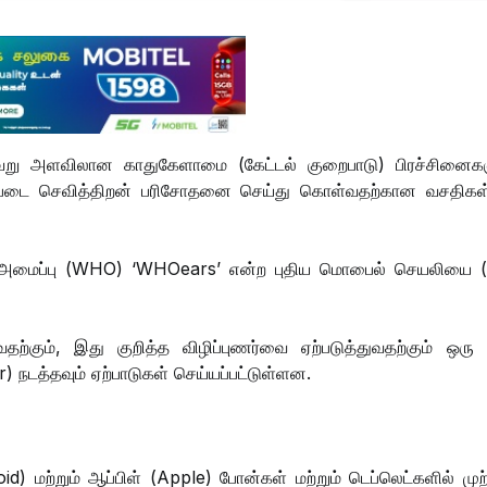
ல்வேறு அளவிலான காதுகேளாமை (கேட்டல் குறைபாடு) பிரச்சினைக
டிப்படை செவித்திறன் பரிசோதனை செய்து கொள்வதற்கான வசதிகள
தார அமைப்பு (WHO) ‘WHOears’ என்ற புதிய மொபைல் செயலியை 
கும், இது குறித்த விழிப்புணர்வை ஏற்படுத்துவதற்கும் ஒரு சி
்தவும் ஏற்பாடுகள் செய்யப்பட்டுள்ளன.
மற்றும் ஆப்பிள் (Apple) போன்கள் மற்றும் டெப்லெட்களில் முற்ற