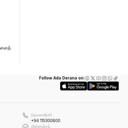
தீண்டாமையாகும்!
தமிழர் பகுதிகளில் ஏன் இவ்வாறு
நடக்கிறது?
அரசின் மீது மேலும் சந்தேகத்தை
அதிகரிக்கின்றது!
களைத்
செம்மறி என்று கூறுவது பிழை!
Follow Ada Derana on:
தொலைபேசி
+94 115300800
மின்னஞ்சல்