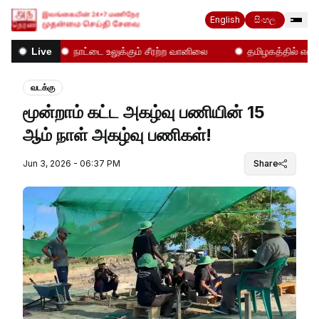
English
සිංහල
கள்!
நாட்டை உலுக்கும் சீரற்ற வானிலை
தமிழகத்தில் என்ன ந
Live
வடக்கு
மூன்றாம் கட்ட அகழ்வு பணியின் 15
ஆம் நாள் அகழ்வு பணிகள்!
Jun 3, 2026 - 06:37 PM
Share