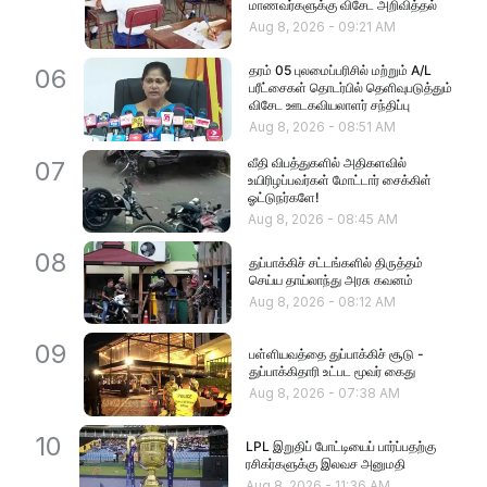
மாணவர்களுக்கு விசேட அறிவித்தல்
Aug 8, 2026
-
09:21 AM
தரம் 05 புலமைப்பரிசில் மற்றும் A/L
06
பரீட்சைகள் தொடர்பில் தெளிவுபடுத்தும்
விசேட ஊடகவியலாளர் சந்திப்பு
Aug 8, 2026
-
08:51 AM
வீதி விபத்துகளில் அதிகளவில்
07
உயிரிழப்பவர்கள் மோட்டார் சைக்கிள்
ஓட்டுநர்களே!
Aug 8, 2026
-
08:45 AM
08
துப்பாக்கிச் சட்டங்களில் திருத்தம்
செய்ய தாய்லாந்து அரசு கவனம்
Aug 8, 2026
-
08:12 AM
09
பள்ளியவத்தை துப்பாக்கிச் சூடு -
துப்பாக்கிதாரி உட்பட மூவர் கைது
Aug 8, 2026
-
07:38 AM
10
LPL இறுதிப் போட்டியைப் பார்ப்பதற்கு
ரசிகர்களுக்கு இலவச அனுமதி
Aug 8, 2026
-
11:36 AM