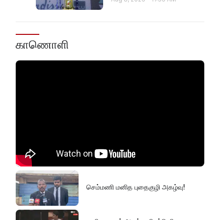
காணொளி
செம்மணி மனித புதைகுழி அகழ்வு!