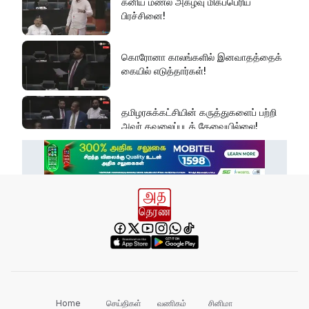
கனிய மணல் அகழ்வு மிகப்பெரிய
பிரச்சினை!
கொரோனா காலங்களில் இனவாதத்தைக்
கையில் எடுத்தார்கள்!
தமிழரசுக்கட்சியின் கருத்துகளைப் பற்றி
அவர் கவலைப்படத் தேவையில்லை!
இது அதனுடன் சம்பந்தப்பட்ட கேள்விதான்
ஐயா!
பல மாணவர்களின் எதிர்காலம்
நாசமாகிறது!
கல்விச்சூழலில் இது ஒரு நவீன
தீண்டாமையாகும்!
Home
செய்திகள்
வணிகம்
சினிமா