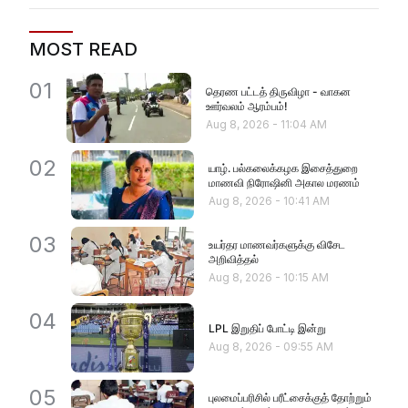
MOST READ
01
தெரண பட்டத் திருவிழா - வாகன
ஊர்வலம் ஆரம்பம்!
Aug 8, 2026
-
11:04 AM
02
யாழ். பல்கலைக்கழக இசைத்துறை
மாணவி நிரோஷினி அகால மரணம்
Aug 8, 2026
-
10:41 AM
03
உயர்தர மாணவர்களுக்கு விசேட
அறிவித்தல்
Aug 8, 2026
-
10:15 AM
04
LPL இறுதிப் போட்டி இன்று
Aug 8, 2026
-
09:55 AM
05
புலமைப்பரிசில் பரீட்சைக்குத் தோற்றும்