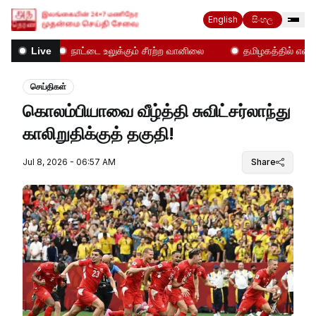
English
සිංහල
கள்!
நாட்டை உலுக்கும் சீரற்ற வானிலை
தமிழகத்தில் என்ன ந
Live
செய்திகள்
கொலம்பியாவை வீழ்த்தி சுவிட்சர்லாந்து
காலிறுதிக்குத் தகுதி!
Jul 8, 2026 - 06:57 AM
Share