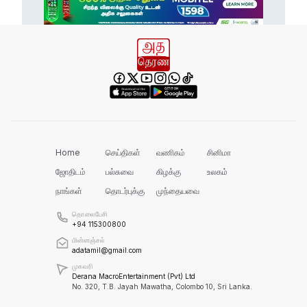
இது அதனுடன் சம்பந்தப்பட்ட கேள்விதான்
ஐயா!
பல மாணவர்களின் எதிர்காலம்
நாசமாகிறது!
கல்விச்சூழலில் இது ஒரு நவீன
தீண்டாமையாகும்!
Home
செய்திகள்
வணிகம்
சினிமா
ஜோதிடம்
பல்சுவை
கிழக்கு
உலகம்
நாங்கள்
தொடர்புக்கு
முந்தையவை
தமிழர் பகுதிகளில் ஏன் இவ்வாறு
நடக்கிறது?
தொலைபேசி
+94 115300800
மின்னஞ்சல்
அரசின் மீது மேலும் சந்தேகத்தை
adatamil@gmail.com
அதிகரிக்கின்றது!
முகவரி
Derana MacroEntertainment (Pvt) Ltd
No. 320, T.B. Jayah Mawatha, Colombo 10, Sri Lanka.