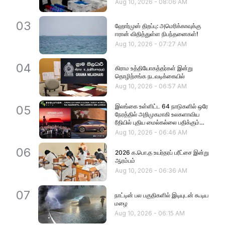
Aug 10, 2026
-
08:06 AM
03
ஹோர்முஸ் திறப்பு: அமெரிக்காவுக்கு
ஈரான் விதித்துள்ள நிபந்தனைகள்!
Aug 10, 2026
-
07:27 AM
04
கிராம உத்தியோகத்தர்கள் இன்று
தொழிற்சங்க நடவடிக்கையில்
Aug 10, 2026
-
06:57 AM
இலங்கை உள்ளிட்ட 64 நாடுகளில் ஒரே
05
நேரத்தில் அறிமுகமாகி உலகளாவிய
ரீதியில் புதிய மைல்கல்லை பதிக்கும்
XPENG L03
Aug 10, 2026
-
06:46 AM
06
2026 க.பொ.த உயர்தரப் பரீட்சை இன்று
ஆரம்பம்
Aug 10, 2026
-
06:36 AM
07
நாட்டின் பல பகுதிகளில் இடியுடன் கூடிய
மழை
Aug 10, 2026
-
06:15 AM