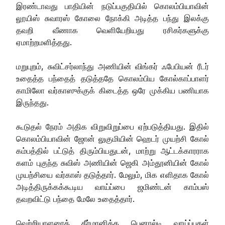
இரண்டாவது பாதியின் நடுப்பகுதியில் கொலம்பியாவின்
லூயிஸ் சுவாரஸ் கோலை நோக்கி அடித்த பந்து இலக்கு
தவறி வீணாக வெளியேறியது ரசிகர்களுக்கு
ஏமாற்றமளித்தது.
மறுபுறம், சுவிட்சர்லாந்து அணியின் விங்கர் ஃபேபியன் ரீடர்
உதைத்த பந்தைத் தடுத்ததே கொலம்பிய கோல்காப்பாளர்
காமிலோ வர்காஸுக்குக் கிடைத்த ஒரே முக்கிய பணியாக
இருந்தது.
கூடுதல் நேரம் அதிக விறுவிறுப்பை ஏற்படுத்தியது. இதில்
கொலம்பியாவின் ஜோன் லுகுமியின் ஹெடர் முயற்சி கோல்
கம்பத்தில் பட்டுத் திரும்பியதுடன், மாற்று ஆட்டக்காரராக
களம் புகுந்த சுவிஸ் அணியின் ஜெகி அம்தூனியின் கோல்
முயற்சியை வர்காஸ் தடுத்தார். மேலும், மிக எளிதாக கோல்
அடித்திருக்கக்கூடிய வாய்ப்பை ஜமிண்டன் காம்பஸ்
தவறவிட்டு பந்தை மேலே உதைத்தார்.
வெற்றியாளரைத் தீர்மானிக்க பெனால்டி வாய்ப்புகள்