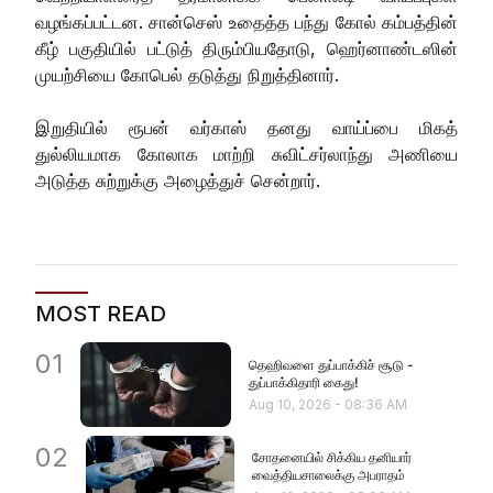
வழங்கப்பட்டன. சான்செஸ் உதைத்த பந்து கோல் கம்பத்தின்
கீழ் பகுதியில் பட்டுத் திரும்பியதோடு, ஹெர்னாண்டஸின்
முயற்சியை கோபெல் தடுத்து நிறுத்தினார்.
இறுதியில் ரூபன் வர்காஸ் தனது வாய்ப்பை மிகத்
துல்லியமாக கோலாக மாற்றி சுவிட்சர்லாந்து அணியை
அடுத்த சுற்றுக்கு அழைத்துச் சென்றார்.
MOST READ
01
தெஹிவளை துப்பாக்கிச் சூடு -
துப்பாக்கிதாரி கைது!
Aug 10, 2026
-
08:36 AM
02
சோதனையில் சிக்கிய தனியார்
வைத்தியசாலைக்கு அபராதம்