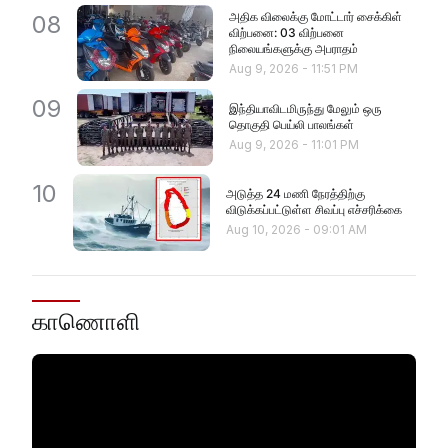
அதிக விலைக்கு மோட்டார் சைக்கிள்
08
விற்பனை: 03 விற்பனை
நிலையங்களுக்கு அபராதம்
Aug 9, 2026
-
11:51 PM
09
இந்தியாவிடமிருந்து மேலும் ஒரு
தொகுதி பெய்லி பாலங்கள்
Aug 9, 2026
-
11:01 PM
10
அடுத்த 24 மணி நேரத்திற்கு
விடுக்கப்பட்டுள்ள சிவப்பு எச்சரிக்கை
Aug 10, 2026
-
09:01 AM
காணொளி