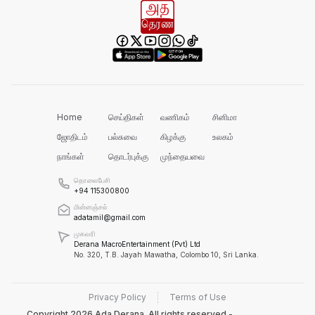
வனஜீவராசிகள் அதிகாரிகளால் மீட்பு!
செம்மணியின் ஆதாரங்களைப் பாதுகாக்க
வேண்டும்!
Home
செய்திகள்
வணிகம்
சினிமா
ஜோதிடம்
பல்சுவை
கிழக்கு
உலகம்
நாங்கள்
தொடர்புக்கு
முந்தையவை
ரவிகரன் கோரிக்கை!
தொலைபேசி
+94 115300800
மின்னஞ்சல்
adatamil@gmail.com
அரசின் நடவடிக்கை தான் என்ன?
முகவரி
Derana MacroEntertainment (Pvt) Ltd
No. 320, T.B. Jayah Mawatha, Colombo 10, Sri Lanka.
ஹட்டன் - கொழும்பு வீதியில் மீண்டும்
போக்குவரத்து!
Privacy Policy
Terms of Use
Copyright
2026
Ada Derana. All rights reserved -