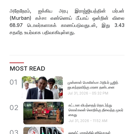
அதேநேரம், ஐக்கிய அரபு இராஜ்ஜியத்தின் மர்பன்
(Murban) கச்சா எண்ணெய் பீப்பாய் ஒன்றின் விலை
68.97 டொலர்களாகக் காணப்படுவதுடன், இது 3.43
சதவீத உயர்வாக பதிவாகியுள்ளது.
MOST READ
01
முன்னாள் பொலிஸ்மா அதிபர் பூஜித்
ஜயசுந்தரவிற்கு மரண தண்டனை
Jul 31, 2026
-
05:32 PM
கட்டான விபத்தைத் தொடர்ந்து
02
கொள்கலன் லொறிக்கு தீவைத்த மூவர்
கைது
Jul 31, 2026
-
11:52 AM
03
ஓகஸ்ட் மாதத்தில் எரிபொருள்