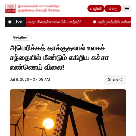
English
සිංහල
லை
மஹர சிறைச்சாலையில் பதற்றம்!
தமிழகத்தில் என்ன நடக்க
Live
செய்திகள்
அமெரிக்கத் தாக்குதலால் உலகச்
சந்தையில் மீண்டும் எகிறிய கச்சா
எண்ணெய் விலை!
Jul 8, 2026 - 07:08 AM
Share