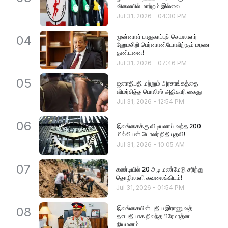
விலையில் மாற்றம் இல்லை
Jul 31, 2026
-
04:30 PM
முன்னாள் பாதுகாப்புச் செயலாளர்
04
ஹேமசிறி பெர்னாண்டோவிற்கும் மரண
தண்டனை!
Jul 31, 2026
-
07:46 PM
05
ஜனாதிபதி மற்றும் அரசாங்கத்தை
விமர்சித்த பொலிஸ் அதிகாரி கைது
Jul 31, 2026
-
12:54 PM
06
இலங்கைக்கு விடியலாய் வந்த 200
மில்லியன் டொலர் நிதியுதவி!
Jul 31, 2026
-
10:05 AM
07
கண்டியில் 20 அடி மண்மேடு சரிந்து
தொழிலாளி கவலைக்கிடம்!
Jul 31, 2026
-
01:54 PM
இலங்கையின் புதிய இராணுவத்
08
தளபதியாக நிலந்த பிரேமரத்ன
நியமனம்