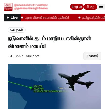
English
සිංහල
ானிலை
மஹர சிறைச்சாலையில் பதற்றம்!
தமிழகத்தில் என்ன நட
Live
செய்திகள்
நடுவானில் தடம் மாறிய பாகிஸ்தான்
விமானம் மாயம்!
Jul 8, 2026 - 08:17 AM
Share