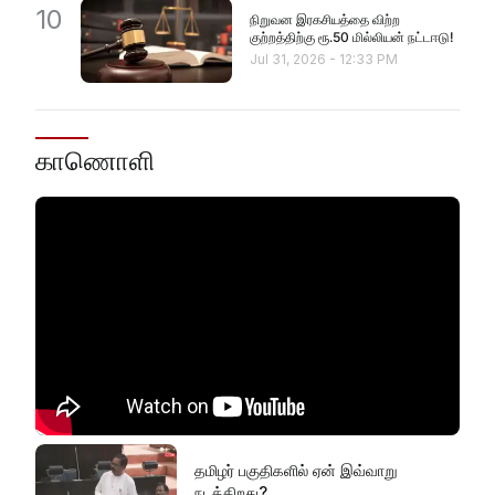
10
நிறுவன இரகசியத்தை விற்ற
குற்றத்திற்கு ரூ.50 மில்லியன் நட்டஈடு!
Jul 31, 2026
-
12:33 PM
காணொளி
தமிழர் பகுதிகளில் ஏன் இவ்வாறு
நடக்கிறது?