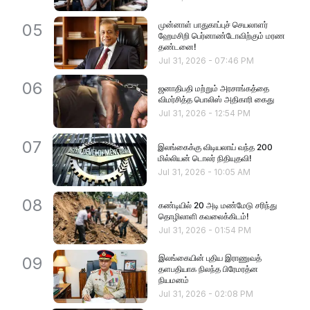
முன்னாள் பாதுகாப்புச் செயலாளர்
05
ஹேமசிறி பெர்னாண்டோவிற்கும் மரண
தண்டனை!
Jul 31, 2026
-
07:46 PM
06
ஜனாதிபதி மற்றும் அரசாங்கத்தை
விமர்சித்த பொலிஸ் அதிகாரி கைது
Jul 31, 2026
-
12:54 PM
07
இலங்கைக்கு விடியலாய் வந்த 200
மில்லியன் டொலர் நிதியுதவி!
Jul 31, 2026
-
10:05 AM
08
கண்டியில் 20 அடி மண்மேடு சரிந்து
தொழிலாளி கவலைக்கிடம்!
Jul 31, 2026
-
01:54 PM
இலங்கையின் புதிய இராணுவத்
09
தளபதியாக நிலந்த பிரேமரத்ன
நியமனம்
Jul 31, 2026
-
02:08 PM