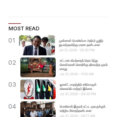
MOST READ
01
முன்னாள் பொலிஸ்மா அதிபர் பூஜித்
ஜயசுந்தரவிற்கு மரண தண்டனை
Jul 31, 2026
-
05:32 PM
கட்டான விபத்தைத் தொடர்ந்து
02
கொள்கலன் லொறிக்கு தீவைத்த மூவர்
கைது
Jul 31, 2026
-
11:52 AM
03
ஓகஸ்ட் மாதத்தில் எரிபொருள்
விலையில் மாற்றம் இல்லை
Jul 31, 2026
-
04:30 PM
04
பொலிஸார் இருவர் உட்பட மூவருக்குக்
கடூழிய சிறைத்தண்டனை
Jul 31, 2026
-
09:17 AM