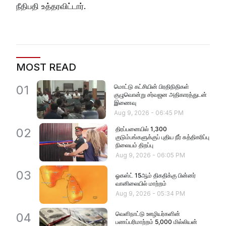
நீதிபதி உத்தரவிட்டார்.
MOST READ
மொட்டு கட்சியின் பிரதிநிதிகள்
01
குழுவொன்று சர்வஜன அதிகாரத்துடன்
இணைவு
Aug 9, 2026
-
06:45 PM
திரப்பனையில் 1,300
02
குடும்பங்களுக்குப் புதிய நீர் சுத்திகரிப்பு
நிலையம் திறப்பு
Aug 9, 2026
-
06:05 PM
03
ஓகஸ்ட் 15ஆம் திகதிக்கு பின்னர்
வானிலையில் மாற்றம்
Aug 9, 2026
-
05:34 PM
வெளிநாட்டு ஊழியர்களின்
04
பணப்பரிமாற்றம் 5,000 மில்லியன்