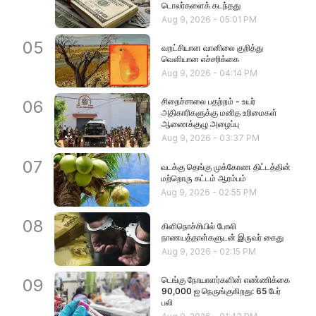
டொலர்களைக் கடந்தது
Aug 9, 2026
-
05:01 PM
05
வறட்சியான வானிலை குறித்து
வௌியான எச்சரிக்கை
Aug 9, 2026
-
04:14 PM
சிறைச்சாலை பதற்றம் - உயர்
06
அதிகாரிகளுக்கு மனித உரிமைகள்
ஆணைக்குழு அழைப்பு
Aug 9, 2026
-
03:37 PM
07
வடக்கு தெங்கு முக்கோண திட்டத்தின்
மற்றொரு கட்டம் ஆரம்பம்
Aug 9, 2026
-
02:55 PM
08
கிளிநொச்சியில் போலி
நாணயத்தாள்களுடன் இருவர் கைது
Aug 9, 2026
-
02:15 PM
டெங்கு நோயாளர்களின் எண்ணிக்கை
09
90,000 ஐ நெருங்குகிறது: 65 பேர்
பலி