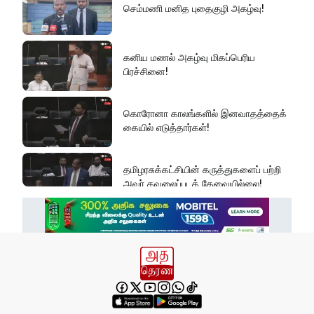
செம்மணி மனித புதைகுழி அகழ்வு!
கனிய மணல் அகழ்வு மிகப்பெரிய
பிரச்சினை!
கொரோனா காலங்களில் இனவாதத்தைக்
கையில் எடுத்தார்கள்!
தமிழரசுக்கட்சியின் கருத்துகளைப் பற்றி
அவர் கவலைப்படத் தேவையில்லை!
இது அதனுடன் சம்பந்தப்பட்ட கேள்விதான்
ஐயா!
பல மாணவர்களின் எதிர்காலம்
நாசமாகிறது!