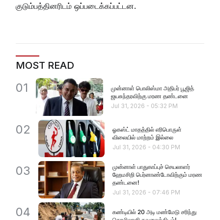
குடும்பத்தினரிடம் ஒப்படைக்கப்பட்டன.
MOST READ
01
முன்னாள் பொலிஸ்மா அதிபர் பூஜித்
ஜயசுந்தரவிற்கு மரண தண்டனை
Jul 31, 2026
-
05:32 PM
02
ஓகஸ்ட் மாதத்தில் எரிபொருள்
விலையில் மாற்றம் இல்லை
Jul 31, 2026
-
04:30 PM
முன்னாள் பாதுகாப்புச் செயலாளர்
03
ஹேமசிறி பெர்னாண்டோவிற்கும் மரண
தண்டனை!
Jul 31, 2026
-
07:46 PM
04
கண்டியில் 20 அடி மண்மேடு சரிந்து
தொழிலாளி கவலைக்கிடம்!