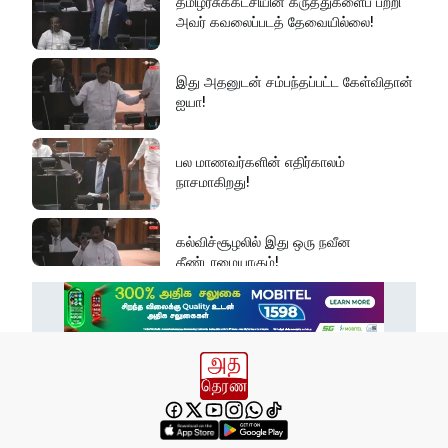
தமிழரசுக்கட்சியின் கருத்துகளைப் பற்றி
அவர் கவலைப்படத் தேவையில்லை!
இது அதனுடன் சம்பந்தப்பட்ட கேள்விதான்
ஐயா!
பல மாணவர்களின் எதிர்காலம்
நாசமாகிறது!
கல்விச்சூழலில் இது ஒரு நவீன
தீண்டாமையாகும்!
தமிழர் பகுதிகளில் ஏன் இவ்வாறு
நடக்கிறது?
அரசின் மீது மேலும் சந்தேகத்தை
அதிகரிக்கின்றது!