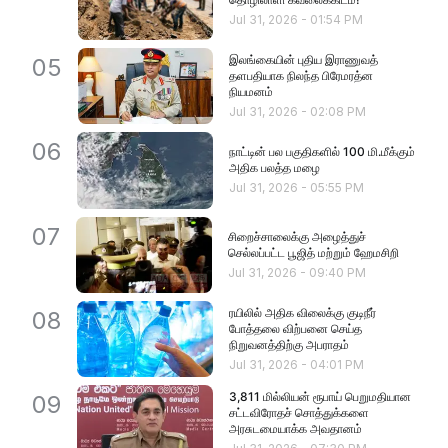
Jul 31, 2026
-
01:54 PM
இலங்கையின் புதிய இராணுவத்
05
தளபதியாக நிலந்த பிரேமரத்ன
நியமனம்
Jul 31, 2026
-
02:08 PM
06
நாட்டின் பல பகுதிகளில் 100 மி.மீக்கும்
அதிக பலத்த மழை
Jul 31, 2026
-
05:55 PM
07
சிறைச்சாலைக்கு அழைத்துச்
செல்லப்பட்ட பூஜித் மற்றும் ஹேமசிறி
Jul 31, 2026
-
09:40 PM
ரயிலில் அதிக விலைக்கு குடிநீர் ​
08
போத்தலை விற்பனை செய்த
நிறுவனத்திற்கு அபராதம்
Jul 31, 2026
-
04:01 PM
3,811 மில்லியன் ரூபாய் பெறுமதியான
09
சட்டவிரோதச் சொத்துக்களை
அரசுடமையாக்க அவதானம்