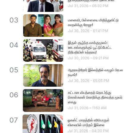
Jul 31, 2026
-
05:32 PM
03
மனைவி, பிள்ளையை மிதித்துவிட்டு
காதலிக்கு ரோஜா!
Jul 30, 2026
-
01:41 PM
இருள் சூழ்ந்த வாக்குமூலம்:
04
ஊடகங்களுக்குப் பூட்டுப்போட்ட
நீதிபதியின் உத்தரவு!
Jul 30, 2026
-
09:21 PM
05
ஆதரவற்றோர் இல்லத்தில் வாழும் பிரபல
நடிகர்!
Jul 30, 2026
-
05:05 PM
கட்டான விபத்தைத் தொடர்ந்து
06
கொள்கலன் லொறிக்கு தீவைத்த மூவர்
கைது
Jul 31, 2026
-
11:52 AM
07
ஓகஸ்ட் மாதத்தில் எரிபொருள்
விலையில் மாற்றம் இல்லை
Jul 31, 2026
-
04:30 PM