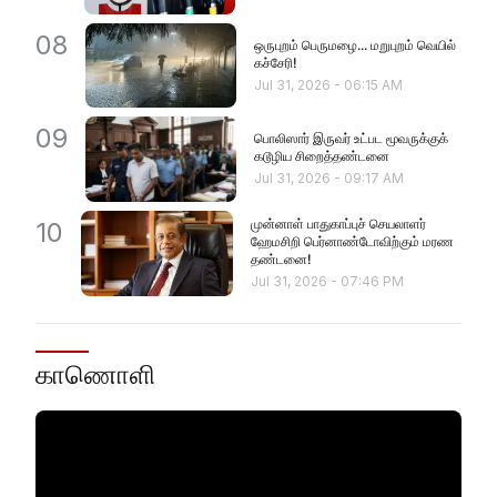
08
ஒருபுறம் பெருமழை... மறுபுறம் வெயில்
கச்சேரி!
Jul 31, 2026
-
06:15 AM
09
பொலிஸார் இருவர் உட்பட மூவருக்குக்
கடூழிய சிறைத்தண்டனை
Jul 31, 2026
-
09:17 AM
முன்னாள் பாதுகாப்புச் செயலாளர்
10
ஹேமசிறி பெர்னாண்டோவிற்கும் மரண
தண்டனை!
Jul 31, 2026
-
07:46 PM
காணொளி