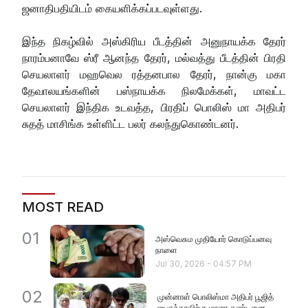
ஜனாதிபதியிடம் கையளிக்கப்படவுள்ளது.
இந்த நிகழ்வில் அஸ்கிரிய பீடத்தின் அனுநாயக்க தேரர்
நாரம்பனாவே ஸ்ரீ ஆனந்த தேரர், மல்வத்து பீடத்தின் பிரதி
செயலாளர் மஹவெல ரத்தனபால தேரர், நான்கு மகா
தேவாலயங்களின் பஸ்நாயக்க நிலமேக்கள், மாவட்ட
செயலாளர் இந்திக உடவத்த, பிரதிப் பொலிஸ் மா அதிபர்
சுதத் மாசிங்க உள்ளிட்ட பலர் கலந்துகொண்டனர்.
MOST READ
01
அஸ்வெசும முதியோர் கொடுப்பனவு
நாளை
Jul 30, 2026
-
04:57 PM
02
முன்னாள் பொலிஸ்மா அதிபர் பூஜித்
ஜயசுந்தரவிற்கு மரண தண்டனை