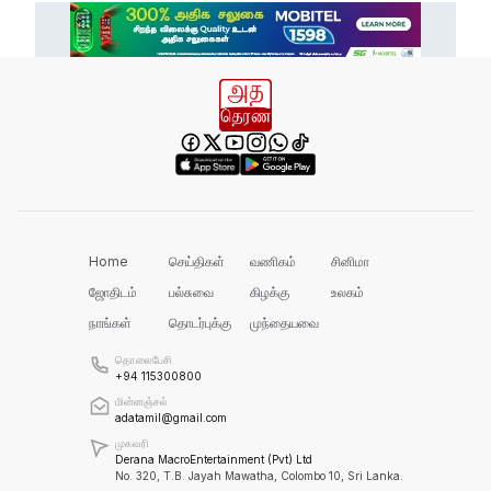
ஹட்டன் - கொழும்பு வீதியில் மீண்டும்
போக்குவரத்து!
கொத்மலை வான் கதவுகள் திறப்பு
செம்மணியில் இதுவரை 481
எலும்புக்கூடுகள் மீட்பு!
Home
செய்திகள்
வணிகம்
சினிமா
ஜோதிடம்
பல்சுவை
கிழக்கு
உலகம்
நாங்கள்
தொடர்புக்கு
முந்தையவை
நாங்கள் எல்லாவற்றையும் Postive ஆக
பார்க்கும் கட்சி!
தொலைபேசி
+94 115300800
மின்னஞ்சல்
நஷ்டத்தை சந்திக்கும் பெருந்தோட்ட
adatamil@gmail.com
கம்பனிகளுக்கு எதற்காக ஒப்பந்தத்தை
முகவரி
வழங்குகின்றோம்!
Derana MacroEntertainment (Pvt) Ltd
No. 320, T.B. Jayah Mawatha, Colombo 10, Sri Lanka.