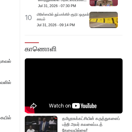
அவதானம்
Jul 31, 2026
-
07:30 PM
மிரிஸ்ஸயில் துப்பாக்கிச் சூடு: ஒருவர்
10
காயம்
Jul 31, 2026
-
09:14 PM
காணொளி
தகவல்
வலில்
ையில்
தமிழரசுக்கட்சியின் கருத்துகளைப்
பற்றி அவர் கவலைப்படத்
தேவையில்லை!