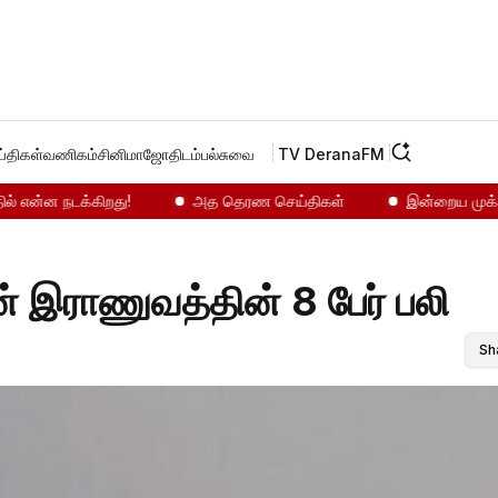
்திகள்
வணிகம்
சினிமா
ஜோதிடம்
பல்சுவை
TV Derana
FM
என்ன நடக்கிறது!
அத தெரண செய்திகள்
இன்றைய முக்கியச்
ன் இராணுவத்தின் 8 பேர் பலி
Sh