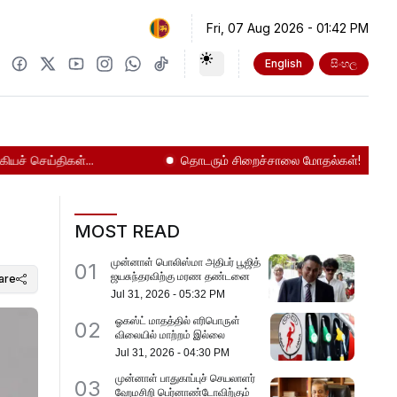
Fri, 07 Aug 2026
-
01:42 PM
English
සිංහල
 செய்திகள்...
தொடரும் சிறைச்சாலை மோதல்கள்!
ந
MOST READ
முன்னாள் பொலிஸ்மா அதிபர் பூஜித்
01
ஜயசுந்தரவிற்கு மரண தண்டனை
are
Jul 31, 2026
-
05:32 PM
ஓகஸ்ட் மாதத்தில் எரிபொருள்
02
விலையில் மாற்றம் இல்லை
Jul 31, 2026
-
04:30 PM
முன்னாள் பாதுகாப்புச் செயலாளர்
03
ஹேமசிறி பெர்னாண்டோவிற்கும்