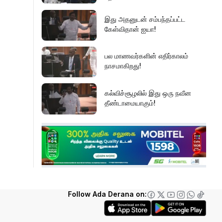
இது அதனுடன் சம்பந்தப்பட்ட
கேள்விதான் ஐயா!
பல மாணவர்களின் எதிர்காலம்
நாசமாகிறது!
கல்விச்சூழலில் இது ஒரு நவீன
தீண்டாமையாகும்!
தமிழர் பகுதிகளில் ஏன் இவ்வாறு
நடக்கிறது?
அரசின் மீது மேலும் சந்தேகத்தை
அதிகரிக்கின்றது!
Follow Ada Derana on:
செம்மறி என்று கூறுவது பிழை!