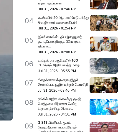
மரண தண்டனை!
Jul 31, 2026
-
07:46 PM
கண்டியில் 20 அடி மண்மேடு சரிந்து
04
தொழிலாளி கவலைக்கிடம்!
Jul 31, 2026
-
01:54 PM
இலங்கையின் புதிய இராணுவத்
05
தளபதியாக நிலந்த பிரேமரத்ன
நியமனம்
Jul 31, 2026
-
02:08 PM
நாட்டின் பல பகுதிகளில் 100
06
மி.மீக்கும் அதிக பலத்த மழை
Jul 31, 2026
-
05:55 PM
சிறைச்சாலைக்கு அழைத்துச்
07
செல்லப்பட்ட பூஜித் மற்றும் ஹேமசிறி
Jul 31, 2026
-
09:40 PM
ரயிலில் அதிக விலைக்கு குடிநீர் ​
08
போத்தலை விற்பனை செய்த
நிறுவனத்திற்கு அபராதம்
Jul 31, 2026
-
04:01 PM
3,811 மில்லியன் ரூபாய்
09
பெறுமதியான சட்டவிரோதச்
சொத்துக்களை அரசுடமையாக்க