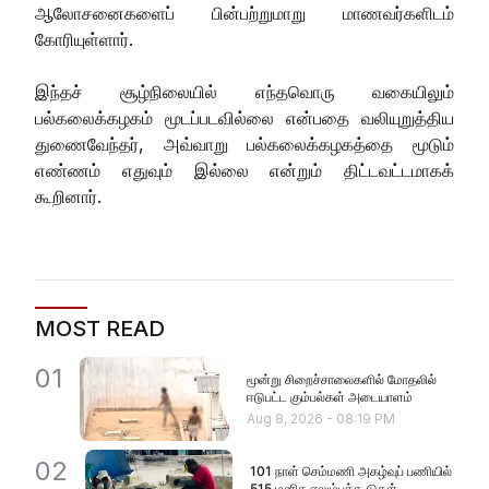
ஆலோசனைகளைப் பின்பற்றுமாறு மாணவர்களிடம்
கோரியுள்ளார்.
இந்தச் சூழ்நிலையில் எந்தவொரு வகையிலும்
பல்கலைக்கழகம் மூடப்படவில்லை என்பதை வலியுறுத்திய
துணைவேந்தர், அவ்வாறு பல்கலைக்கழகத்தை மூடும்
எண்ணம் எதுவும் இல்லை என்றும் திட்டவட்டமாகக்
கூறினார்.
MOST READ
01
மூன்று சிறைச்சாலைகளில் மோதலில்
ஈடுபட்ட கும்பல்கள் அடையாளம்
Aug 8, 2026
-
08:19 PM
02
101 நாள் செம்மணி அகழ்வுப் பணியில்
515 மனித எலும்புக்கூடுகள்