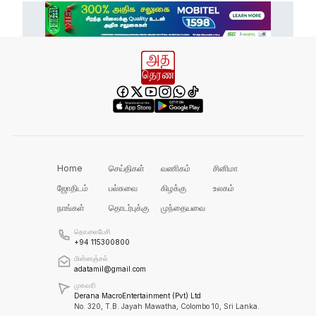
இது அதனுடன் சம்பந்தப்பட்ட கேள்விதான்
ஐயா!
பல மாணவர்களின் எதிர்காலம்
நாசமாகிறது!
கல்விச்சூழலில் இது ஒரு நவீன
தீண்டாமையாகும்!
Home
செய்திகள்
வணிகம்
சினிமா
ஜோதிடம்
பல்சுவை
கிழக்கு
உலகம்
நாங்கள்
தொடர்புக்கு
முந்தையவை
தமிழர் பகுதிகளில் ஏன் இவ்வாறு
நடக்கிறது?
தொலைபேசி
+94 115300800
மின்னஞ்சல்
அரசின் மீது மேலும் சந்தேகத்தை
adatamil@gmail.com
அதிகரிக்கின்றது!
முகவரி
Derana MacroEntertainment (Pvt) Ltd
No. 320, T.B. Jayah Mawatha, Colombo 10, Sri Lanka.