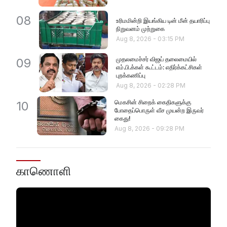
08
உரிமமின்றி இயங்கிய டின் மீன் தயாரிப்பு
நிறுவனம் முற்றுகை
Aug 8, 2026
-
03:15 PM
முதலமைச்சர் விஜய் தலைமையில்
09
எம்.பி.க்கள் கூட்டம்: எதிர்க்கட்சிகள்
புறக்கணிப்பு
Aug 8, 2026
-
02:28 PM
மெகசின் சிறைக் கைதிகளுக்கு
10
போதைப்பொருள் வீச முயன்ற இருவர்
கைது!
Aug 8, 2026
-
09:28 PM
காணொளி