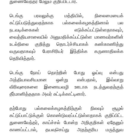
துணைவேந்தர் மேலும் குறிப்பிட்டார்.
டெங்கு பரவலுக்கு மத்தியில், நிலைமையைக்
கட்டுப்படுத்துவதற்காக பல்கலைக்கழகத்தினால் பல
நடவடிக்கைகள் எடுக்கப்பட்டுள்ளதாகவும்,
வைத்தியசாலையில் அனுமதிக்கப்பட்டுள்ள மாணவர்களின்
உடல்நிலை குறித்து தொடர்ச்சியாகக் கண்காணித்து
வருவதாகவும் பேராசிரியர் இந்திக்க கருணாதிலக்க
தெரிவித்தார்.
டெங்கு நோய் தொற்றின் போது ஓய்வு என்பது
அத்தியாவசியமான ஒன்று என்பதால், இவ்வாறு
விரிவுரைகளை இணையவழி ஊடாக நடத்துவதற்குத்
தீர்மானித்ததாக அவர் சுட்டிக்காட்டினார்.
தற்போது பல்கலைக்கழகத்திற்குள் நிலவும் சூழல்
கட்டுப்பாட்டுக்குள் கொண்டுவரப்பட்டுள்ளதாகக் குறிப்பிட்ட
துணைவேந்தர், காய்ச்சல் போன்ற அறிகுறிகள் ஏதேனும்
காணப்பட்டால், தயவுசெய்து அதற்குரிய மருத்துவ