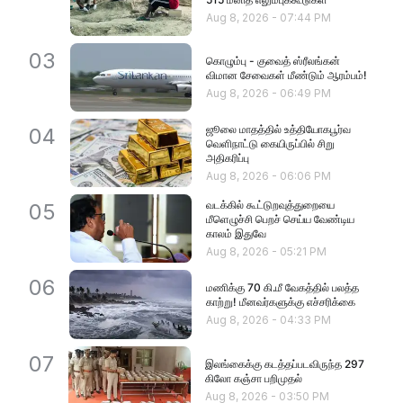
Aug 8, 2026
-
07:44 PM
03
கொழும்பு - குவைத் ஸ்ரீலங்கன்
விமான சேவைகள் மீண்டும் ஆரம்பம்!
Aug 8, 2026
-
06:49 PM
ஜூலை மாதத்தில் உத்தியோகபூர்வ
04
வெளிநாட்டு கையிருப்பில் சிறு
அதிகரிப்பு
Aug 8, 2026
-
06:06 PM
வடக்கில் கூட்டுறவுத்துறையை
05
மீளெழுச்சி பெறச் செய்ய வேண்டிய
காலம் இதுவே
Aug 8, 2026
-
05:21 PM
06
மணிக்கு 70 கி.மீ வேகத்தில் பலத்த
காற்று! மீனவர்களுக்கு எச்சரிக்கை
Aug 8, 2026
-
04:33 PM
07
இலங்கைக்கு கடத்தப்படவிருந்த 297
கிலோ கஞ்சா பறிமுதல்
Aug 8, 2026
-
03:50 PM