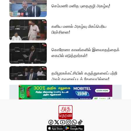
செம்மணி மனித புதைகுழி அகழ்வு!
கனிய மணல் அகழ்வு மிகப்பெரிய
பிரச்சினை!
கொரோனா காலங்களில் இனவாதத்தைக்
கையில் எடுத்தார்கள்!
தமிழரசுக்கட்சியின் கருத்துகளைப் பற்றி
அவர் கவலைப்படத் தேவையில்லை!
இது அதனுடன் சம்பந்தப்பட்ட கேள்விதான்
ஐயா!
பல மாணவர்களின் எதிர்காலம்
நாசமாகிறது!