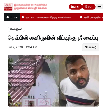
English
සිංහල
்கள்!
நாட்டை உலுக்கும் சீரற்ற வானிலை
தமிழகத்தில் என்ன 
Live
செய்திகள்
தெம்பிலி லஹிருவின் வீட்டிற்கு தீ வைப்பு
Jul 9, 2026 - 11:14 AM
Share