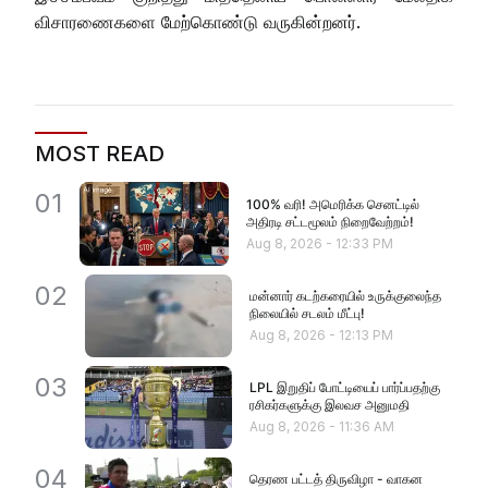
விசாரணைகளை மேற்கொண்டு வருகின்றனர்.
MOST READ
01
100% வரி! அமெரிக்க செனட்டில்
அதிரடி சட்டமூலம் நிறைவேற்றம்!
Aug 8, 2026
-
12:33 PM
02
மன்னார் கடற்கரையில் உருக்குலைந்த
நிலையில் சடலம் மீட்பு!
Aug 8, 2026
-
12:13 PM
03
LPL இறுதிப் போட்டியைப் பார்ப்பதற்கு
ரசிகர்களுக்கு இலவச அனுமதி
Aug 8, 2026
-
11:36 AM
04
தெரண பட்டத் திருவிழா - வாகன