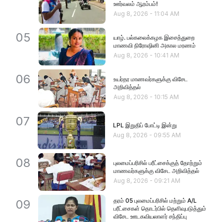
ஊர்வலம் ஆரம்பம்!
Aug 8, 2026
-
11:04 AM
05
யாழ். பல்கலைக்கழக இசைத்துறை
மாணவி நிரோஷினி அகால மரணம்
Aug 8, 2026
-
10:41 AM
06
உயர்தர மாணவர்களுக்கு விசேட
அறிவித்தல்
Aug 8, 2026
-
10:15 AM
07
LPL இறுதிப் போட்டி இன்று
Aug 8, 2026
-
09:55 AM
08
புலமைப்பரிசில் பரீட்சைக்குத் தோற்றும்
மாணவர்களுக்கு விசேட அறிவித்தல்
Aug 8, 2026
-
09:21 AM
தரம் 05 புலமைப்பரிசில் மற்றும் A/L
09
பரீட்சைகள் தொடர்பில் தெளிவுபடுத்தும்
விசேட ஊடகவியலாளர் சந்திப்பு