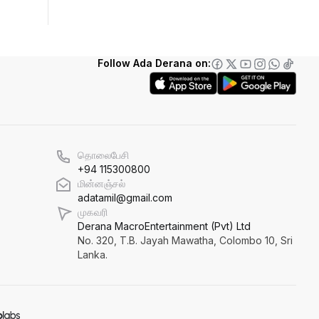
கல்விச்சூழலில் இது ஒரு நவீன
தீண்டாமையாகும்!
தமிழர் பகுதிகளில் ஏன் இவ்வாறு
Follow Ada Derana on:
நடக்கிறது?
அரசின் மீது மேலும் சந்தேகத்தை
அதிகரிக்கின்றது!
தொலைபேசி
+94 115300800
செம்மறி என்று கூறுவது பிழை!
மின்னஞ்சல்
adatamil@gmail.com
முகவரி
Derana MacroEntertainment (Pvt) Ltd
No. 320, T.B. Jayah Mawatha, Colombo 10, Sri
Lanka.