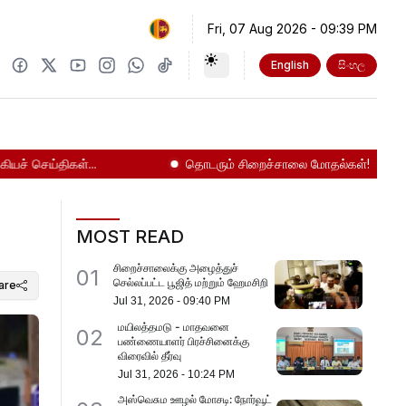
Fri, 07 Aug 2026
-
09:39 PM
English
සිංහල
ெய்திகள்...
தொடரும் சிறைச்சாலை மோதல்கள்!
நாட
MOST READ
சிறைச்சாலைக்கு அழைத்துச்
01
செல்லப்பட்ட பூஜித் மற்றும் ஹேமசிறி
are
Jul 31, 2026
-
09:40 PM
மயிலத்தமடு - மாதவனை
02
பண்ணையாளர் பிரச்சினைக்கு
விரைவில் தீர்வு
Jul 31, 2026
-
10:24 PM
அஸ்வெசும ஊழல் மோசடி: நோர்வூட்