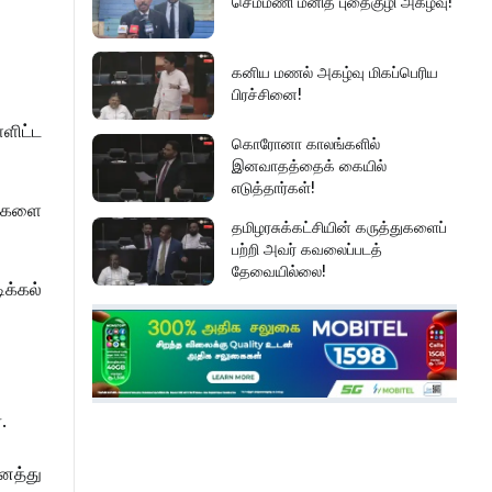
செம்மணி மனித புதைகுழி அகழ்வு!
கனிய மணல் அகழ்வு மிகப்பெரிய
பிரச்சினை!
்ளிட்ட
கொரோனா காலங்களில்
இனவாதத்தைக் கையில்
எடுத்தார்கள்!
ணைகளை
தமிழரசுக்கட்சியின் கருத்துகளைப்
பற்றி அவர் கவலைப்படத்
தேவையில்லை!
க்கல்
இது அதனுடன் சம்பந்தப்பட்ட
கேள்விதான் ஐயா!
பல மாணவர்களின் எதிர்காலம்
்.
நாசமாகிறது!
ைத்து