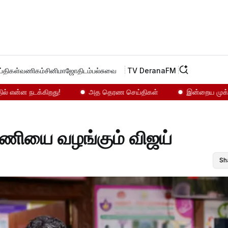
்திகள்
வணிகம்
சினிமா
ஜோதிடம்
பல்சுவை
TV Derana
FM
்ன நடக்கிறது!
அத தெரண செய்திகள்
இன்றைய முக்கியச் ச
் பணியை வழங்கும் விஜய்
Sh