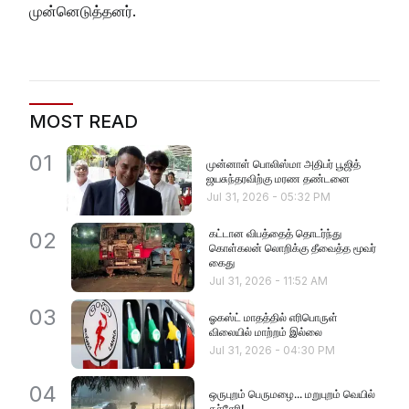
முன்னெடுத்தனர்.
MOST READ
01
முன்னாள் பொலிஸ்மா அதிபர் பூஜித்
ஜயசுந்தரவிற்கு மரண தண்டனை
Jul 31, 2026
-
05:32 PM
கட்டான விபத்தைத் தொடர்ந்து
02
கொள்கலன் லொறிக்கு தீவைத்த மூவர்
கைது
Jul 31, 2026
-
11:52 AM
03
ஓகஸ்ட் மாதத்தில் எரிபொருள்
விலையில் மாற்றம் இல்லை
Jul 31, 2026
-
04:30 PM
04
ஒருபுறம் பெருமழை... மறுபுறம் வெயில்
கச்சேரி!