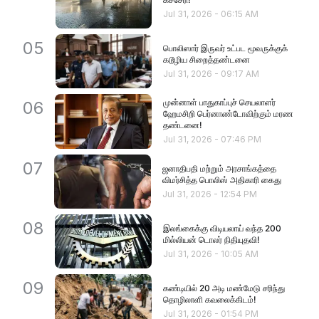
Jul 31, 2026
-
06:15 AM
05
பொலிஸார் இருவர் உட்பட மூவருக்குக்
கடூழிய சிறைத்தண்டனை
Jul 31, 2026
-
09:17 AM
முன்னாள் பாதுகாப்புச் செயலாளர்
06
ஹேமசிறி பெர்னாண்டோவிற்கும் மரண
தண்டனை!
Jul 31, 2026
-
07:46 PM
07
ஜனாதிபதி மற்றும் அரசாங்கத்தை
விமர்சித்த பொலிஸ் அதிகாரி கைது
Jul 31, 2026
-
12:54 PM
08
இலங்கைக்கு விடியலாய் வந்த 200
மில்லியன் டொலர் நிதியுதவி!
Jul 31, 2026
-
10:05 AM
09
கண்டியில் 20 அடி மண்மேடு சரிந்து
தொழிலாளி கவலைக்கிடம்!
Jul 31, 2026
-
01:54 PM