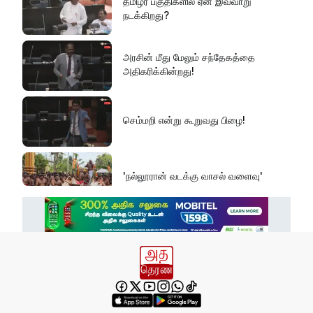
தமிழர் பகுதிகளில் ஏன் இவ்வாறு
நடக்கிறது?
அரசின் மீது மேலும் சந்தேகத்தை
அதிகரிக்கின்றது!
செம்மறி என்று கூறுவது பிழை!
'நல்லூரான் வடக்கு வாசல் வளைவு'
எல் நினோவை எதிர்கொள்ளத் தயாராக
வேண்டும்!
வனஜீவராசிகள் அதிகாரிகளால் மீட்பு!