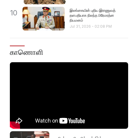
இலங்கையின் புதிய இராணுவத்
10
தளபதியாக நிலந்த பிரேமரத்ன
நியமனம்
Jul 31, 2026
-
02:08 PM
காணொளி