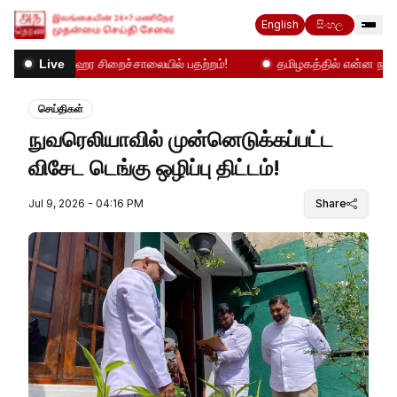
English
සිංහල
ை
மஹர சிறைச்சாலையில் பதற்றம்!
தமிழகத்தில் என்ன நடக்கி
Live
செய்திகள்
நுவரெலியாவில் முன்னெடுக்கப்பட்ட
விசேட டெங்கு ஒழிப்பு திட்டம்!
Jul 9, 2026 - 04:16 PM
Share