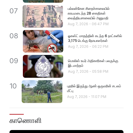
பல்லன்சேன சிறைச்சாலையில்
07
காயமடைந்த 28 கைதிகள்
வைத்தியசாலையில் அனுமதி
Aug 7, 2026
-
06:47 PM
08
ஓகஸ்ட் மாதத்தின் கடந்த 6 நாட்களில்
3,175 டெங்கு நோயாளர்கள்
Aug 7, 2026
-
06:22 PM
09
பொலிஸ் உயர் அதிகாரிகள் பலருக்கு
இடமாற்றம்
Aug 7, 2026
-
05:58 PM
10
புதரில் இருந்து ஆண் ஒருவரின் சடலம்
மீட்பு
Aug 7, 2026
-
11:07 PM
காணொளி