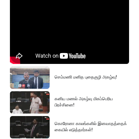
செம்மணி மனித புதைகுழி அகழ்வு!
கனிய மணல் அகழ்வு மிகப்பெரிய
பிரச்சினை!
கொரோனா காலங்களில் இனவாதத்தைக்
கையில் எடுத்தார்கள்!