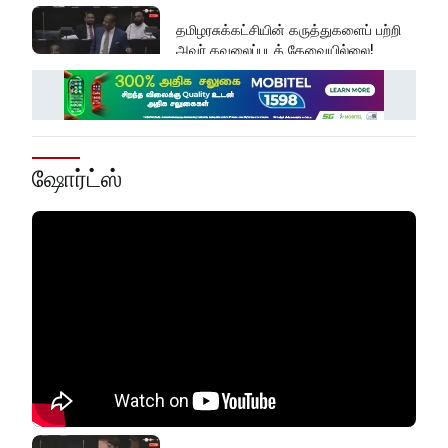
தமிழரசுக்கட்சியின் கருத்துகளைப் பற்றி
அவர் கவலைப்படத் தேவையில்லை!
இது அதனுடன் சம்பந்தப்பட்ட கேள்விதான்
ஐயா!
ஷோர்ட்ஸ்
பல மாணவர்களின் எதிர்காலம்
நாசமாகிறது!
கல்விச்சூழலில் இது ஒரு நவீன
தீண்டாமையாகும்!
தமிழர் பகுதிகளில் ஏன் இவ்வாறு
நடக்கிறது?