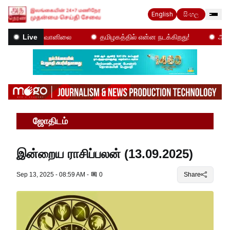
English
සිංහල
ும் சீரற்ற வானிலை
தமிழகத்தில் என்ன நடக்கிறது!
அத தெரண
Live
ஜோதிடம்
இன்றைய ராசிப்பலன் (13.09.2025)
Sep 13, 2025 - 08:59 AM
-
0
Share