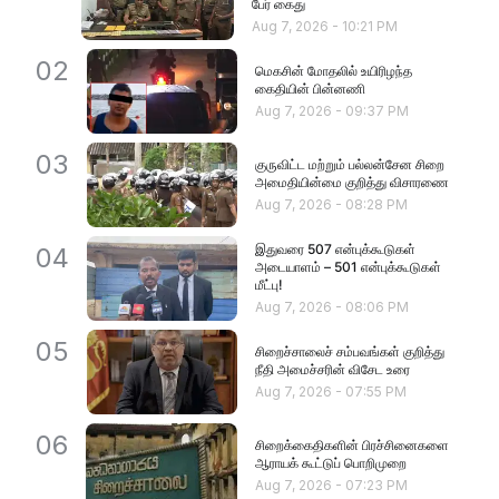
பேர் கைது
Aug 7, 2026
-
10:21 PM
02
மெகசின் மோதலில் உயிரிழந்த
கைதியின் பின்னணி
Aug 7, 2026
-
09:37 PM
03
குருவிட்ட மற்றும் பல்லன்சேன சிறை
அமைதியின்மை குறித்து விசாரணை
Aug 7, 2026
-
08:28 PM
இதுவரை 507 என்புக்கூடுகள்
04
அடையாளம் – 501 என்புக்கூடுகள்
மீட்பு!
Aug 7, 2026
-
08:06 PM
05
சிறைச்சாலைச் சம்பவங்கள் குறித்து
நீதி அமைச்சரின் விசேட உரை
Aug 7, 2026
-
07:55 PM
06
சிறைக்கைதிகளின் பிரச்சினைகளை
ஆராயக் கூட்டுப் பொறிமுறை
Aug 7, 2026
-
07:23 PM