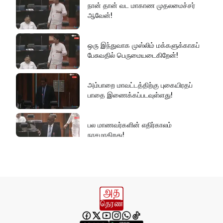
அரசின் மீது மேலும் சந்தேகத்தை
நான் தான் வட மாகாண முதலமைச்சர்
அதிகரிக்கின்றது!
ஆவேன்!
ஒரு இந்துவாக முஸ்லிம் மக்களுக்காகப்
செம்மறி என்று கூறுவது பிழை!
பேசுவதில் பெருமையடைகிறேன்!
அம்பாறை மாவட்டத்திற்கு புகையிரதப்
பாதை இணைக்கப்படவுள்ளது!
பல மாணவர்களின் எதிர்காலம்
நாசமாகிறது!
கல்விச்சூழலில் இது ஒரு நவீன
தீண்டாமையாகும்!
தமிழர் பகுதிகளில் ஏன் இவ்வாறு
நடக்கிறது?