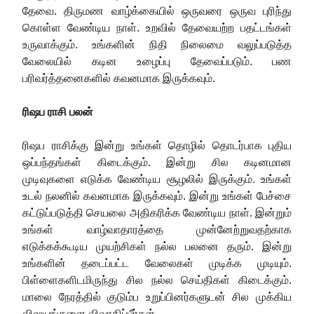
தேவை. திருமண வாழ்க்கையில் ஒருவரை ஒருவ புரிந்து
கொள்ள வேண்டிய நாள். உறவில் தேவையற்ற பதட்டங்கள்
உருவாக்கும். உங்களின் நிதி நிலைமை வலுப்படுத்த
வேலையில் கடின உழைப்பு தேவைப்படும். பண
பரிவர்த்தனைகளில் கவனமாக இருக்கவும்.
ரிஷப ராசி பலன்
ரிஷப ராசிக்கு இன்று உங்கள் தொழில் தொடர்பாக புதிய
ஒப்பந்தங்கள் கிடைக்கும். இன்று சில கடினமான
முடிவுகளை எடுக்க வேண்டிய சூழலில் இருக்கும். உங்கள்
உடல் நலனில் கவனமாக இருக்கவும். இன்று உங்கள் பேச்சை
கட்டுப்படுத்தி செயலை அதிகரிக்க வேண்டிய நாள். இன்றும்
உங்கள் வாழ்வாதாரத்தை முன்னேற்றுவதற்காக
எடுக்கக்கூடிய முயற்சிகள் நல்ல பலனை தரும். இன்று
உங்களின் தடைப்பட்ட வேலைகள் முடிக்க முடியும்.
பிள்ளைகளிடமிருந்து சில நல்ல செய்திகள் கிடைக்கும்.
மாலை நேரத்தில் குடும்ப உறுப்பினர்களுடன் சில முக்கிய
விஷயங்களை விவாதிப்பீர்கள்.