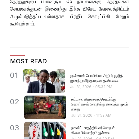
தேர்தலுக்குப் பின்னரும் 05 நாட்களுக்கு தேர்தல்கள்
செயலகத்துடன் இணைந்து இந்த விசேட வேலைத்திட்டம்
அமுல்படுத்தப்படவுள்ளதாக பிரதீப் கொடிப்பிலி மேலும்
கூறியுள்ளார்.
MOST READ
01
முன்னாள் பொலிஸ்மா அதிபர் பூஜித்
ஜயசுந்தரவிற்கு மரண தண்டனை
Jul 31, 2026
-
05:32 PM
கட்டான விபத்தைத் தொடர்ந்து
02
கொள்கலன் லொறிக்கு தீவைத்த மூவர்
கைது
Jul 31, 2026
-
11:52 AM
03
ஓகஸ்ட் மாதத்தில் எரிபொருள்
விலையில் மாற்றம் இல்லை
Jul 31, 2026
-
04:30 PM