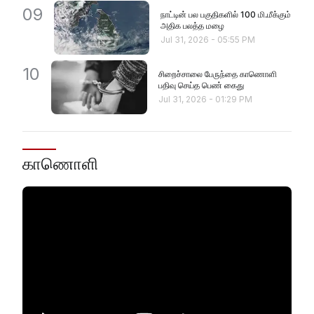
09
நாட்டின் பல பகுதிகளில் 100 மி.மீக்கும்
அதிக பலத்த மழை
Jul 31, 2026
-
05:55 PM
10
சிறைச்சாலை பேருந்தை காணொளி
பதிவு செய்த பெண் கைது
Jul 31, 2026
-
01:29 PM
காணொளி