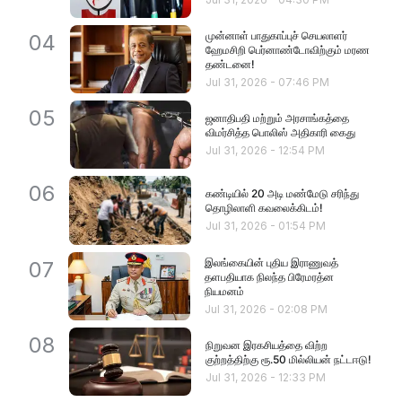
முன்னாள் பாதுகாப்புச் செயலாளர்
04
ஹேமசிறி பெர்னாண்டோவிற்கும் மரண
தண்டனை!
Jul 31, 2026
-
07:46 PM
05
ஜனாதிபதி மற்றும் அரசாங்கத்தை
விமர்சித்த பொலிஸ் அதிகாரி கைது
Jul 31, 2026
-
12:54 PM
06
கண்டியில் 20 அடி மண்மேடு சரிந்து
தொழிலாளி கவலைக்கிடம்!
Jul 31, 2026
-
01:54 PM
இலங்கையின் புதிய இராணுவத்
07
தளபதியாக நிலந்த பிரேமரத்ன
நியமனம்
Jul 31, 2026
-
02:08 PM
08
நிறுவன இரகசியத்தை விற்ற
குற்றத்திற்கு ரூ.50 மில்லியன் நட்டஈடு!
Jul 31, 2026
-
12:33 PM