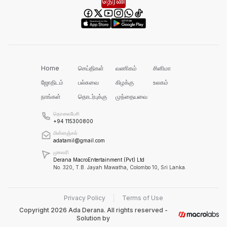
எல் நினோவை எதிர்கொள்ளத் தயாராக
வேண்டும்!
வனஜீவராசிகள் அதிகாரிகளால் மீட்பு!
Home
செய்திகள்
வணிகம்
சினிமா
ஜோதிடம்
பல்சுவை
கிழக்கு
உலகம்
நாங்கள்
தொடர்புக்கு
முந்தையவை
செம்மணியின் ஆதாரங்களைப் பாதுகாக்க
வேண்டும்!
தொலைபேசி
+94 115300800
மின்னஞ்சல்
adatamil@gmail.com
ரவிகரன் கோரிக்கை!
முகவரி
Derana MacroEntertainment (Pvt) Ltd
No. 320, T.B. Jayah Mawatha, Colombo 10, Sri Lanka.
அரசின் நடவடிக்கை தான் என்ன?
Privacy Policy
Terms of Use
Copyright
2026
Ada Derana. All rights reserved -
Solution by