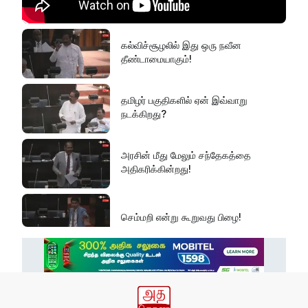
கல்விச்சூழலில் இது ஒரு நவீன
தீண்டாமையாகும்!
தமிழர் பகுதிகளில் ஏன் இவ்வாறு
நடக்கிறது?
அரசின் மீது மேலும் சந்தேகத்தை
அதிகரிக்கின்றது!
செம்மறி என்று கூறுவது பிழை!
'நல்லூரான் வடக்கு வாசல் வளைவு'