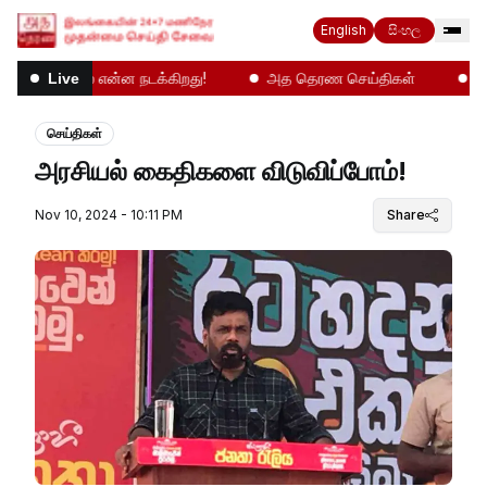
English
සිංහල
மிழகத்தில் என்ன நடக்கிறது!
அத தெரண செய்திகள்
இன்றை
Live
செய்திகள்
அரசியல் கைதிகளை விடுவிப்போம்!
Nov 10, 2024 - 10:11 PM
Share