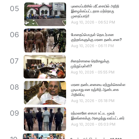
புலமைப்பரிசில் பரீட்சையில் அநீதி
05
இழைக்கப்பட்டதாக மற்றொரு
முறைப்பாடு!
Aug 10, 2026
-
06:52 PM
06
போதைப்பொருள் தொடர்பான
குற்றங்களுக்கு மரண தண்டனை?
Aug 10, 2026
-
06:11 PM
07
சிறைச்சாலை நெரிசலுக்கு
முற்றுப்புள்ளி?
Aug 10, 2026
-
05:55 PM
மரண தண்டனையை ஏற்றுக்கொள்ள
08
முடியாது என ரஞ்சித் ஆண்டகை
அறிவிப்பு
Aug 10, 2026
-
05:18 PM
09
ரத்மலானே சைமா உட்பட மூவர்
இலங்கைக்கு அழைத்து வரப்பட்டனர்
Aug 10, 2026
-
05:03 PM