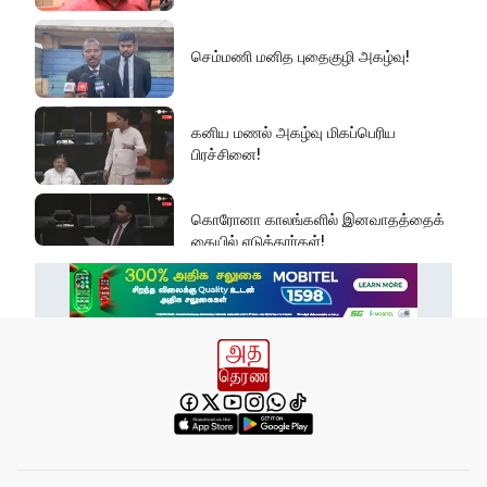
செம்மணி மனித புதைகுழி அகழ்வு!
கனிய மணல் அகழ்வு மிகப்பெரிய
பிரச்சினை!
கொரோனா காலங்களில் இனவாதத்தைக்
கையில் எடுத்தார்கள்!
தமிழரசுக்கட்சியின் கருத்துகளைப் பற்றி
அவர் கவலைப்படத் தேவையில்லை!
இது அதனுடன் சம்பந்தப்பட்ட கேள்விதான்
ஐயா!