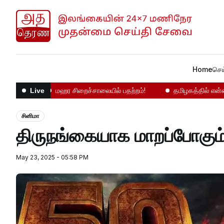
Home
செய
னிலை
மஹர சிறைச்சாலையில் பதற்றம்!
தமிழகத்தில் என்ன நடக்
Live
சினிமா
திருநங்கையாக மாறப்போகும் 
May 23, 2025 - 05:58 PM