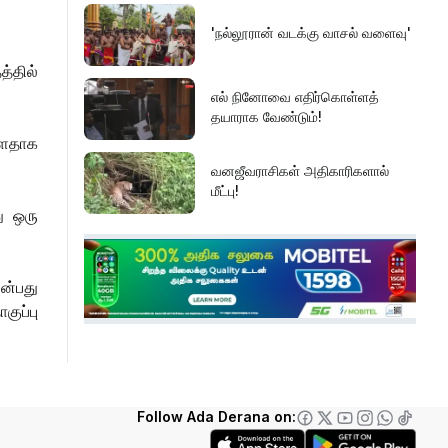
.
'நல்லூரான் வடக்கு வாசல் வளைவு'
த்தில்
எல் நினோவை எதிர்கொள்ளத்
தயாராக வேண்டும்!
்ளதாக
வனஜீவராசிகள் அதிகாரிகளால்
மீட்பு!
ு ஒரு
செம்மணியின் ஆதாரங்களைப்
பாதுகாக்க வேண்டும்!
ன்பது
குப்பு
ரவிகரன் கோரிக்கை!
அரசின் நடவடிக்கை தான் என்ன?
Follow Ada Derana on: