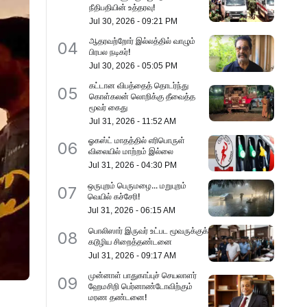
நீதிபதியின் உத்தரவு!
Jul 30, 2026
-
09:21 PM
ஆதரவற்றோர் இல்லத்தில் வாழும்
04
பிரபல நடிகர்!
Jul 30, 2026
-
05:05 PM
கட்டான விபத்தைத் தொடர்ந்து
05
கொள்கலன் லொறிக்கு தீவைத்த
மூவர் கைது
Jul 31, 2026
-
11:52 AM
ஓகஸ்ட் மாதத்தில் எரிபொருள்
06
விலையில் மாற்றம் இல்லை
Jul 31, 2026
-
04:30 PM
ஒருபுறம் பெருமழை... மறுபுறம்
07
வெயில் கச்சேரி!
Jul 31, 2026
-
06:15 AM
பொலிஸார் இருவர் உட்பட மூவருக்குக்
08
கடூழிய சிறைத்தண்டனை
Jul 31, 2026
-
09:17 AM
முன்னாள் பாதுகாப்புச் செயலாளர்
09
ஹேமசிறி பெர்னாண்டோவிற்கும்
மரண தண்டனை!