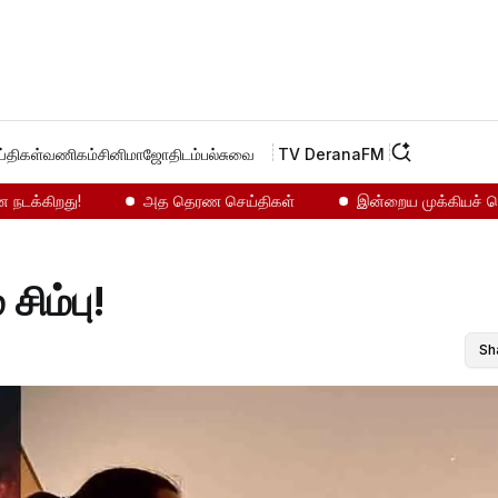
்திகள்
வணிகம்
சினிமா
ஜோதிடம்
பல்சுவை
TV Derana
FM
கிறது!
அத தெரண செய்திகள்
இன்றைய முக்கியச் செய்திக
சிம்பு!
Sh