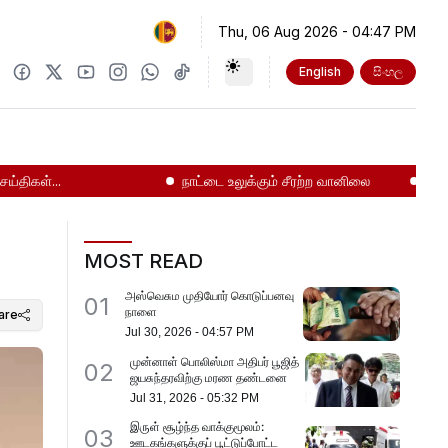
Thu, 06 Aug 2026
-
04:47 PM
English
සිංහල
ள்...
நாட்டை உலுக்கும் சீரற்ற வானிலை
மஹர சிறை
MOST READ
அஸ்வெசும முதியோர் கொடுப்பனவு
01
நாளை
are
Jul 30, 2026
-
04:57 PM
முன்னாள் பொலிஸ்மா அதிபர் பூஜித்
02
ஜயசுந்தரவிற்கு மரண தண்டனை
Jul 31, 2026
-
05:32 PM
இருள் சூழ்ந்த வாக்குமூலம்:
03
ஊடகங்களுக்குப் பூட்டுப்போட்ட