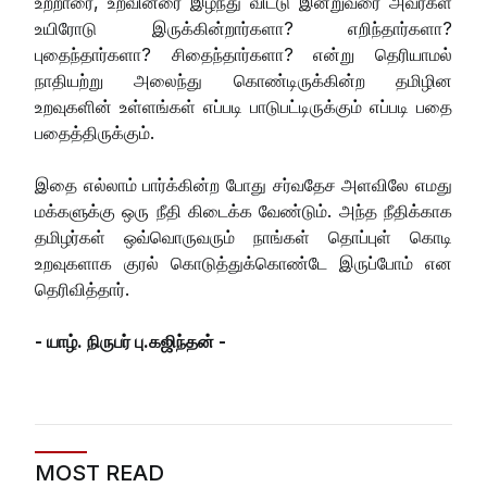
உற்றாரை, உறவினரை இழந்து விட்டு இன்றுவரை அவர்கள்
உயிரோடு இருக்கின்றார்களா? எறிந்தார்களா?
புதைந்தார்களா? சிதைந்தார்களா? என்று தெரியாமல்
நாதியற்று அலைந்து கொண்டிருக்கின்ற தமிழின
உறவுகளின் உள்ளங்கள் எப்படி பாடுபட்டிருக்கும் எப்படி பதை
பதைத்திருக்கும்.
இதை எல்லாம் பார்க்கின்ற போது சர்வதேச அளவிலே எமது
மக்களுக்கு ஒரு நீதி கிடைக்க வேண்டும். அந்த நீதிக்காக
தமிழர்கள் ஒவ்வொருவரும் நாங்கள் தொப்புள் கொடி
உறவுகளாக குரல் கொடுத்துக்கொண்டே இருப்போம் என
தெரிவித்தார்.
- யாழ். நிருபர் பு.கஜிந்தன் -
MOST READ