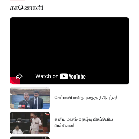
காணொளி
செம்மணி மனித புதைகுழி அகழ்வு!
கனிய மணல் அகழ்வு மிகப்பெரிய
பிரச்சினை!