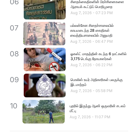
06
சிறைக்கைதிகளின் பிரச்சினைகளை
ஆராயக் கூட்டுப் பொறிமுறை
Aug 7, 2026
-
07:23 PM
பல்லன்சேன சிறைச்சாலையில்
07
காயமடைந்த 28 கைதிகள்
வைத்தியசாலையில் அனுமதி
Aug 7, 2026
-
06:47 PM
08
ஓகஸ்ட் மாதத்தின் கடந்த 6 நாட்களில்
3,175 டெங்கு நோயாளர்கள்
Aug 7, 2026
-
06:22 PM
09
பொலிஸ் உயர் அதிகாரிகள் பலருக்கு
இடமாற்றம்
Aug 7, 2026
-
05:58 PM
10
புதரில் இருந்து ஆண் ஒருவரின் சடலம்
மீட்பு
Aug 7, 2026
-
11:07 PM