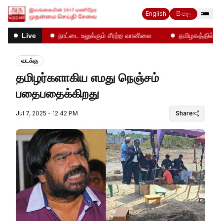
English
සිංහල
ல்கள்!
நாட்டை உலுக்கும் சீரற்ற வானிலை
தமிழகத்தில் என்ன
Live
வடக்கு
தமிழர்களாகிய எமது நெஞ்சம்
பதைபதைக்கிறது
Jul 7, 2025 - 12:42 PM
Share