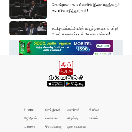
கொரோனா காலங்களில் இனவாதத்தைக்
கையில் எடுத்தார்கள்!
தமிழரசுக்கட்சியின் கருத்துகளைப் பற்றி
அவர் கவலைப்படத் தேவையில்லை!
இது அதனுடன் சம்பந்தப்பட்ட கேள்விதான்
ஐயா!
பல மாணவர்களின் எதிர்காலம்
நாசமாகிறது!
கல்விச்சூழலில் இது ஒரு நவீன
தீண்டாமையாகும்!
Home
செய்திகள்
வணிகம்
சினிமா
ஜோதிடம்
பல்சுவை
கிழக்கு
உலகம்
நாங்கள்
தொடர்புக்கு
முந்தையவை
தமிழர் பகுதிகளில் ஏன் இவ்வாறு