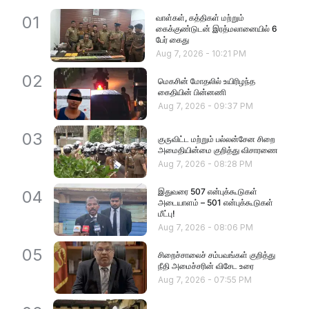
வாள்கள், கத்திகள் மற்றும்
01
கைக்குண்டுடன் இரத்மலானையில் 6
பேர் கைது
Aug 7, 2026
-
10:21 PM
02
மெகசின் மோதலில் உயிரிழந்த
கைதியின் பின்னணி
Aug 7, 2026
-
09:37 PM
03
குருவிட்ட மற்றும் பல்லன்சேன சிறை
அமைதியின்மை குறித்து விசாரணை
Aug 7, 2026
-
08:28 PM
இதுவரை 507 என்புக்கூடுகள்
04
அடையாளம் – 501 என்புக்கூடுகள்
மீட்பு!
Aug 7, 2026
-
08:06 PM
05
சிறைச்சாலைச் சம்பவங்கள் குறித்து
நீதி அமைச்சரின் விசேட உரை
Aug 7, 2026
-
07:55 PM