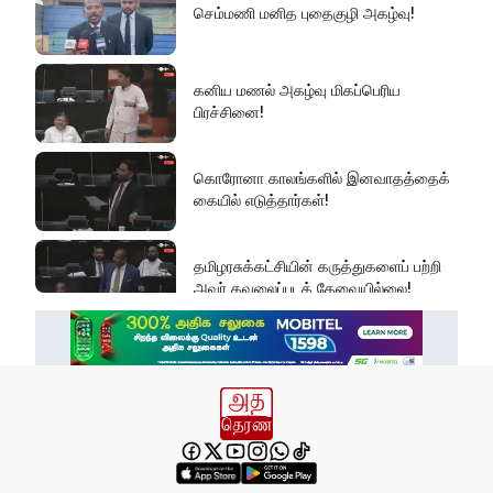
செம்மணி மனித புதைகுழி அகழ்வு!
கனிய மணல் அகழ்வு மிகப்பெரிய
பிரச்சினை!
கொரோனா காலங்களில் இனவாதத்தைக்
கையில் எடுத்தார்கள்!
தமிழரசுக்கட்சியின் கருத்துகளைப் பற்றி
அவர் கவலைப்படத் தேவையில்லை!
இது அதனுடன் சம்பந்தப்பட்ட கேள்விதான்
ஐயா!
பல மாணவர்களின் எதிர்காலம்
நாசமாகிறது!