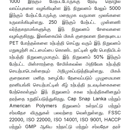
1000 இற்கும் மேற்பட்டோருக்கு நேரடி தொழில்
வாய்ப்புகளை வழங்கியுள்ள இந் நிறுவனம் மேலும் 5000
இற்கும் மேற்பட்டோருக்கு மறைமுக வருமான மூலங்களை
உருவாக்கியுள்ளது. 250 இற்கும் மேற்பட்ட முன்னணி
வர்த்தகநாமங்களுக்கு இந் நிறுவனம் சேவைகளை
வழங்குகிறது. இலங்கையில் மிகக் குறைவான நிறையுடைய
PET போத்தல்களை உற்பத்தி செய்து வரும் இந் நிறுவனம்
மறுசுழற்சி கட்டமைப்பை கொண்ட நாட்டின் ஒரே பொதியிடல்
உற்பத்தி நிறுவனமுமாகும். இந் நிறுவனம் 50% இற்கும்
மேற்பட்ட மின்சாரத்தை சேமிக்கவல்ல அதிவேக உற்பத்தி
செயற்பாடொன்றையும் அறிமுகப்படுத்தியுள்ளது. மிகக்
குறைவான மனித உழைப்பே தேவைப்படும் முழுமையான
தானியங்கி செயற்பாட்டின் கீழ் உற்பத்தி நடவடிக்கைகளை
மேற்கொள்ளும் இந் நிறுவனம் சகல உற்பத்திகளினதும்
தரத்தை உறுதிப்படுத்துகிறது. Cap Snap Lanka மற்றும்
American Polymers நிறுவனம் உள்நாட்டு மற்றும்
சர்வதேச விருதுகள் பலவற்றை வென்றுள்ளது. FSSC
22000, ISO 22000, ISO 14001, ISO 9001, HACCP
மற்றும் GMP ஆகிய உற்நாட்டு மற்றும் சர்வதேச தரச்