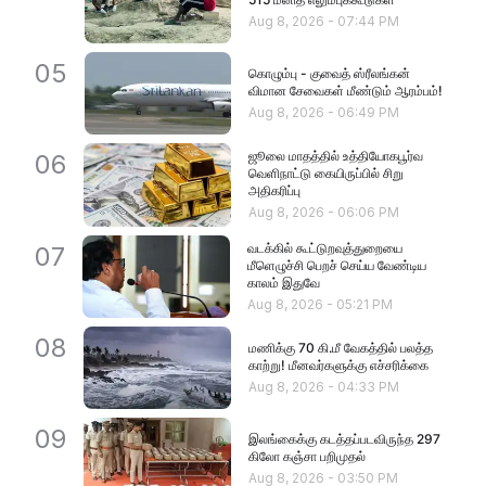
Aug 8, 2026
-
07:44 PM
05
கொழும்பு - குவைத் ஸ்ரீலங்கன்
விமான சேவைகள் மீண்டும் ஆரம்பம்!
Aug 8, 2026
-
06:49 PM
ஜூலை மாதத்தில் உத்தியோகபூர்வ
06
வெளிநாட்டு கையிருப்பில் சிறு
அதிகரிப்பு
Aug 8, 2026
-
06:06 PM
வடக்கில் கூட்டுறவுத்துறையை
07
மீளெழுச்சி பெறச் செய்ய வேண்டிய
காலம் இதுவே
Aug 8, 2026
-
05:21 PM
08
மணிக்கு 70 கி.மீ வேகத்தில் பலத்த
காற்று! மீனவர்களுக்கு எச்சரிக்கை
Aug 8, 2026
-
04:33 PM
09
இலங்கைக்கு கடத்தப்படவிருந்த 297
கிலோ கஞ்சா பறிமுதல்
Aug 8, 2026
-
03:50 PM