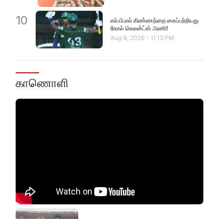
10
எல்.பி.எல் கிண்ணத்தை கைப்பற்றியது
கோல் கெலன்ட்ஸ் அணி!
Aug 8, 2026
-
11:13 PM
காணொளி