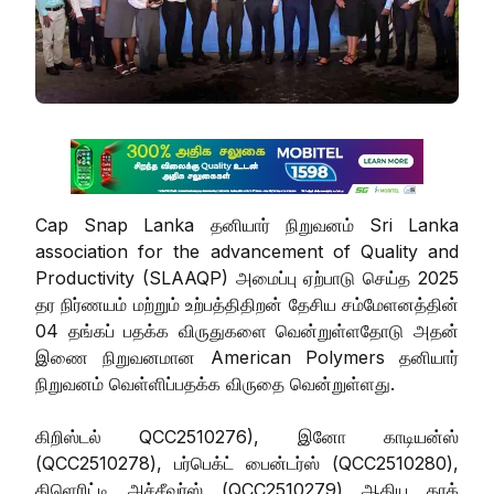
Cap Snap Lanka தனியார் நிறுவனம் Sri Lanka
association for the advancement of Quality and
Productivity (SLAAQP) அமைப்பு ஏற்பாடு செய்த 2025
தர நிர்ணயம் மற்றும் உற்பத்திதிறன் தேசிய சம்மேளனத்தின்
04 தங்கப் பதக்க விருதுகளை வென்றுள்ளதோடு அதன்
இணை நிறுவனமான American Polymers தனியார்
நிறுவனம் வெள்ளிப்பதக்க விருதை வென்றுள்ளது.
கிறிஸ்டல் QCC2510276), இனோ காடியன்ஸ்
(QCC2510278), பர்பெக்ட் பைன்டர்ஸ் (QCC2510280),
கிளெரிட்டி அச்சீவர்ஸ் (QCC2510279) ஆகிய தரக்