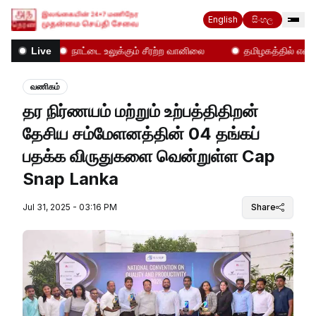
English
සිංහල
கள்!
நாட்டை உலுக்கும் சீரற்ற வானிலை
தமிழகத்தில் என்ன ந
Live
வணிகம்
தர நிர்ணயம் மற்றும் உற்பத்திதிறன்
தேசிய சம்மேளனத்தின் 04 தங்கப்
பதக்க விருதுகளை வென்றுள்ள Cap
Snap Lanka
Jul 31, 2025 - 03:16 PM
Share