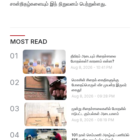
சான்றிதழ்களையும் இந் நிறுவனம் பெற்றுள்ளது.
MOST READ
01
தீவிரம் அடையும் சிறைச்சாலை
மோதல்கள்! காரணம் என்ன?
Aug 8, 2026
-
10:41 PM
மெகசின் சிறைக் கைதிகளுக்கு
02
போதைப்பொருள் வீச முயன்ற இருவர்
கைது!
Aug 8, 2026
-
09:28 PM
03
மூன்று சிறைச்சாலைகளில் மோதலில்
ஈடுபட்ட கும்பல்கள் அடையாளம்
Aug 8, 2026
-
08:19 PM
04
101 நாள் செம்மணி அகழ்வுப் பணியில்
515 மனித எலும்புக்கூடுகள்