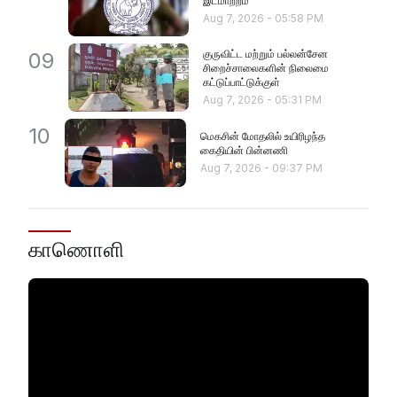
இடமாற்றம்
Aug 7, 2026
-
05:58 PM
குருவிட்ட மற்றும் பல்லன்சேன
09
சிறைச்சாலைகளின் நிலைமை
கட்டுப்பாட்டுக்குள்
Aug 7, 2026
-
05:31 PM
10
மெகசின் மோதலில் உயிரிழந்த
கைதியின் பின்னணி
Aug 7, 2026
-
09:37 PM
காணொளி