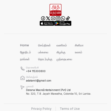
ஐயா!
பல மாணவர்களின் எதிர்காலம்
நாசமாகிறது!
கல்விச்சூழலில் இது ஒரு நவீன
தீண்டாமையாகும்!
Home
செய்திகள்
வணிகம்
சினிமா
ஜோதிடம்
பல்சுவை
கிழக்கு
உலகம்
நாங்கள்
தொடர்புக்கு
முந்தையவை
தமிழர் பகுதிகளில் ஏன் இவ்வாறு
நடக்கிறது?
தொலைபேசி
+94 115300800
மின்னஞ்சல்
அரசின் மீது மேலும் சந்தேகத்தை
adatamil@gmail.com
அதிகரிக்கின்றது!
முகவரி
Derana MacroEntertainment (Pvt) Ltd
No. 320, T.B. Jayah Mawatha, Colombo 10, Sri Lanka.
செம்மறி என்று கூறுவது பிழை!
Privacy Policy
Terms of Use