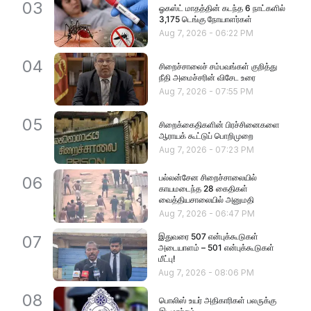
03
ஓகஸ்ட் மாதத்தின் கடந்த 6 நாட்களில்
3,175 டெங்கு நோயாளர்கள்
Aug 7, 2026
-
06:22 PM
04
சிறைச்சாலைச் சம்பவங்கள் குறித்து
நீதி அமைச்சரின் விசேட உரை
Aug 7, 2026
-
07:55 PM
05
சிறைக்கைதிகளின் பிரச்சினைகளை
ஆராயக் கூட்டுப் பொறிமுறை
Aug 7, 2026
-
07:23 PM
பல்லன்சேன சிறைச்சாலையில்
06
காயமடைந்த 28 கைதிகள்
வைத்தியசாலையில் அனுமதி
Aug 7, 2026
-
06:47 PM
இதுவரை 507 என்புக்கூடுகள்
07
அடையாளம் – 501 என்புக்கூடுகள்
மீட்பு!
Aug 7, 2026
-
08:06 PM
08
பொலிஸ் உயர் அதிகாரிகள் பலருக்கு