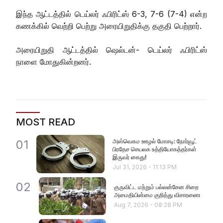
இந்த ஆட்டத்தில் டெய்லர் ஃபிரிட்ஸ் 6-3, 7-6 (7-4) என்ற
கணக்கில் வெற்றி பெற்று அரையிறுதிக்கு தகுதி பெற்றார்.
அரையிறுதி ஆட்டத்தில் ஷெல்டன்- டெய்லர் ஃபிரிட்ஸ்
நாளை மோதுகின்றனர்.
MOST READ
அஸ்வெசும ஊழல் மோசடி: நோர்வூட்
01
பிரதேச செயலக உத்தியோகத்தர்கள்
இருவர் கைது!
Jul 31, 2026
-
11:13 PM
02
குருவிட்ட மற்றும் பல்லன்சேன சிறை
அமைதியின்மை குறித்து விசாரணை
Aug 7, 2026
-
08:28 PM