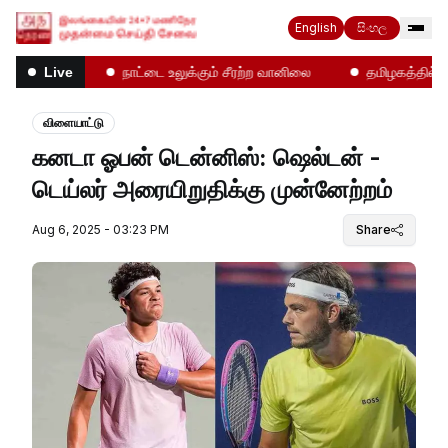
English
සිංහල
தல்கள்!
நாட்டை உலுக்கும் சீரற்ற வானிலை
தமிழகத்தில் என்
Live
விளையாட்டு
கனடா ஓபன் டென்னிஸ்: ஷெல்டன் -
டெய்லர் அரையிறுதிக்கு முன்னேற்றம்
Aug 6, 2025 - 03:23 PM
Share