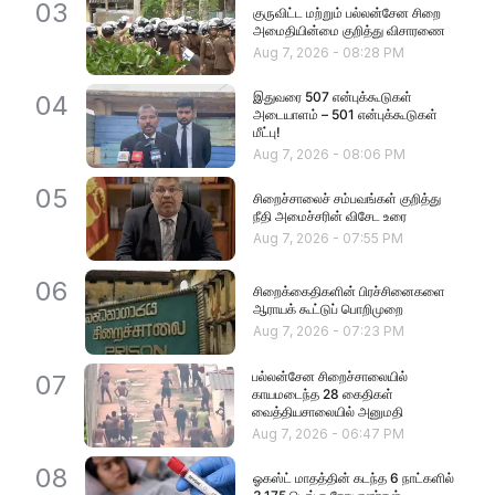
03
குருவிட்ட மற்றும் பல்லன்சேன சிறை
அமைதியின்மை குறித்து விசாரணை
Aug 7, 2026
-
08:28 PM
இதுவரை 507 என்புக்கூடுகள்
04
அடையாளம் – 501 என்புக்கூடுகள்
மீட்பு!
Aug 7, 2026
-
08:06 PM
05
சிறைச்சாலைச் சம்பவங்கள் குறித்து
நீதி அமைச்சரின் விசேட உரை
Aug 7, 2026
-
07:55 PM
06
சிறைக்கைதிகளின் பிரச்சினைகளை
ஆராயக் கூட்டுப் பொறிமுறை
Aug 7, 2026
-
07:23 PM
பல்லன்சேன சிறைச்சாலையில்
07
காயமடைந்த 28 கைதிகள்
வைத்தியசாலையில் அனுமதி
Aug 7, 2026
-
06:47 PM
08
ஓகஸ்ட் மாதத்தின் கடந்த 6 நாட்களில்