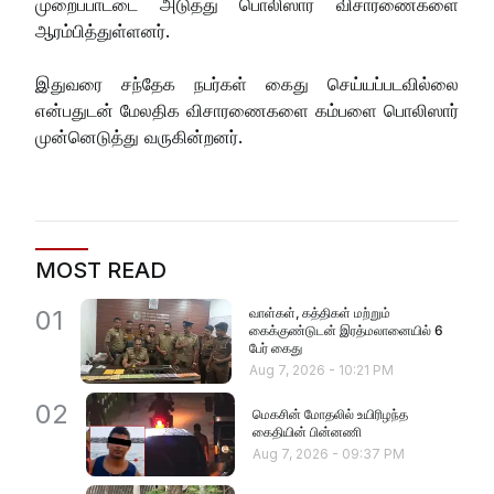
முறைப்பாட்டை அடுத்து பொலிஸார் விசாரணைகளை
ஆரம்பித்துள்ளனர்.
இதுவரை சந்தேக நபர்கள் கைது செய்யப்படவில்லை
என்பதுடன் மேலதிக விசாரணைகளை கம்பளை பொலிஸார்
முன்னெடுத்து வருகின்றனர்.
MOST READ
வாள்கள், கத்திகள் மற்றும்
01
கைக்குண்டுடன் இரத்மலானையில் 6
பேர் கைது
Aug 7, 2026
-
10:21 PM
02
மெகசின் மோதலில் உயிரிழந்த
கைதியின் பின்னணி
Aug 7, 2026
-
09:37 PM