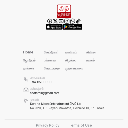
ஐயா!
பல மாணவர்களின் எதிர்காலம்
நாசமாகிறது!
கல்விச்சூழலில் இது ஒரு நவீன
தீண்டாமையாகும்!
Home
செய்திகள்
வணிகம்
சினிமா
ஜோதிடம்
பல்சுவை
கிழக்கு
உலகம்
நாங்கள்
தொடர்புக்கு
முந்தையவை
தமிழர் பகுதிகளில் ஏன் இவ்வாறு
நடக்கிறது?
தொலைபேசி
+94 115300800
மின்னஞ்சல்
அரசின் மீது மேலும் சந்தேகத்தை
adatamil@gmail.com
அதிகரிக்கின்றது!
முகவரி
Derana MacroEntertainment (Pvt) Ltd
No. 320, T.B. Jayah Mawatha, Colombo 10, Sri Lanka.
செம்மறி என்று கூறுவது பிழை!
Privacy Policy
Terms of Use